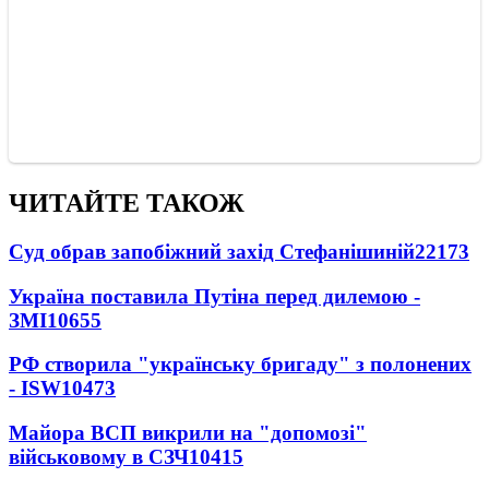
ЧИТАЙТЕ ТАКОЖ
Суд обрав запобіжний захід Стефанішиній
22173
Україна поставила Путіна перед дилемою -
ЗМІ
10655
РФ створила "українську бригаду" з полонених
- ISW
10473
Майора ВСП викрили на "допомозі"
військовому в СЗЧ
10415