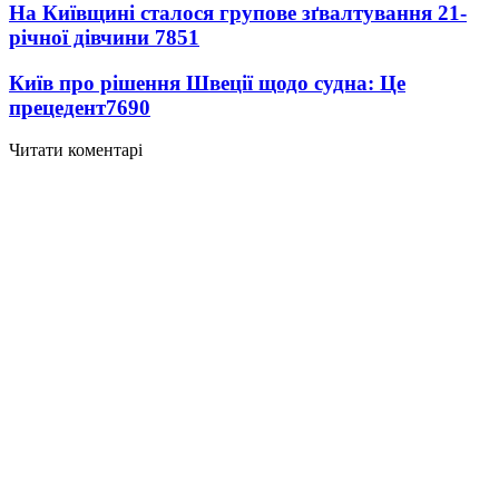
На Київщині сталося групове зґвалтування 21-
річної дівчини
7851
Київ про рішення Швеції щодо судна: Це
прецедент
7690
Читати коментарі