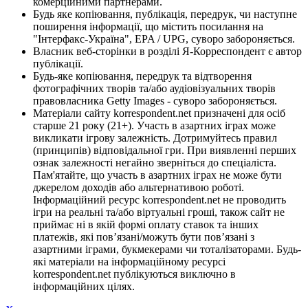
комерційними партнерами.
Будь яке копіювання, публікація, передрук, чи наступне
поширення інформації, що містить посилання на
"Інтерфакс-Україна", EPA / UPG, суворо забороняється.
Власник веб-сторінки в розділі Я-Корреспондент є автор
публікації.
Будь-яке копіювання, передрук та відтворення
фотографічних творів та/або аудіовізуальних творів
правовласника Getty Images - суворо забороняється.
Матеріали сайту korrespondent.net призначені для осіб
старше 21 року (21+). Участь в азартних іграх може
викликати ігрову залежність. Дотримуйтесь правил
(принципів) відповідальної гри. При виявленні перших
ознак залежності негайно зверніться до спеціаліста.
Пам'ятайте, що участь в азартних іграх не може бути
джерелом доходів або альтернативою роботі.
Інформаційний ресурс korrespondent.net не проводить
ігри на реальні та/або віртуальні гроші, також сайт не
приймає ні в якій формі оплату ставок та інших
платежів, які пов’язані/можуть бути пов’язані з
азартними іграми, букмекерами чи тоталізаторами. Будь-
які матеріали на інформаційному ресурсі
korrespondent.net публікуються виключно в
інформаційних цілях.