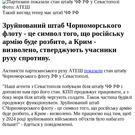
Фото: АТЕШ
Такий вигляд тепер має штаб ЧФ РФ
Зруйнований штаб Чорноморського
флоту - це символ того, що російську
армію буде розбито, а Крим -
визволено, стверджують учасники
руху спротиву.
Активісти партизанського руху АТЕШ
показали
стан штабу
Чорноморського флоту РФ у Севастополі.
"Наші агенти з Севастополя побували біля штабу ЧФ РФ і
доповіли нам про його стан. КПП продовжує працювати, а з
боку моря біля штабу чергують солдати. Також частина будівлі
продовжує функціонувати. Зруйнований штаб
СЧорноморського флоту - це символ того, що російську армію
буде розбито, а Крим - визволено. Ми працюємо над тим, щоб
у 2024 році зруйнованих військових об'єктів було набагато
більше!" - йдеться у повідомленні.