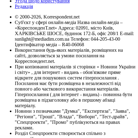
Угода щодо користування
Редакція
© 2000-2026, Korrespondent.net
Суб'єкт у сфері онлайн-медіа Назва онлайн-медіа –
«КореспонденТ.net» Адреса: 02091, місто Київ,
ХАРКІВСЬКЕ ШОСЕ, будинок 172-Б, офіс 208/1 E-mail:
sunlight@mediadim.com.ua
Телефон: 044-205-43-00
Ідентифікатор медіа – R40-06068
Використання будь-яких матеріалів, розміщених на
сайті, дозволяється за умови посилання на
Корреспондент.net.
При копіюванні матеріалів зі сторінки « Новини України
і світу» , для інтернет - видань - обов'язкове пряме
відкрите для пошукових систем гіперпосилання .
Посилання має бути розміщена в незалежності від
повного або часткового використання матеріалів.
Гіперпосилання ( для інтернет - видань) - повинна бути
розміщена в підзаголовку або в першому абзаці
матеріалу.
Новини з позначками "Думка", "Експертиза", "Заява",
"Регіони", "Гроші", "Влада", "Вибори", "Тест-драйв",
"Спецпроекти", "Промо" публікуються на правах
реклами.
Розділ Спецпроекти створюється спільно з