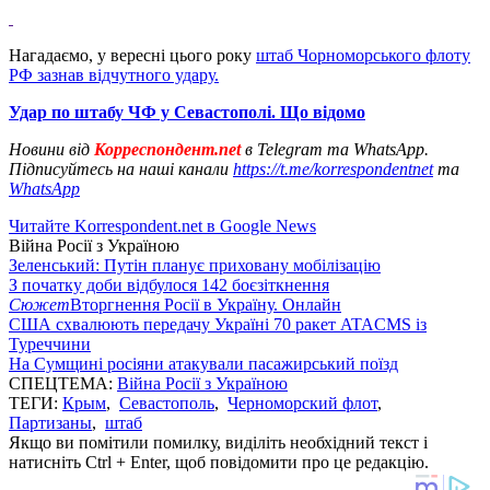
Нагадаємо, у вересні цього року
штаб Чорноморського флоту
РФ зазнав відчутного удару.
Удар по штабу ЧФ у Севастополі. Що відомо
Новини від
Корреспондент.net
в Telegram та WhatsApp.
Підписуйтесь на наші канали
https://t.me/korrespondentnet
та
WhatsApp
Читайте Korrespondent.net в Google News
Війна Росії з Україною
Зеленський: Путін планує приховану мобілізацію
З початку доби відбулося 142 боєзіткнення
Сюжет
Вторгнення Росії в Україну. Онлайн
США схвалюють передачу Україні 70 ракет ATACMS із
Туреччини
На Сумщині росіяни атакували пасажирський поїзд
СПЕЦТЕМА:
Війна Росії з Україною
ТЕГИ:
Крым
,
Севастополь
,
Черноморский флот
,
Партизаны
,
штаб
Якщо ви помітили помилку, виділіть необхідний текст і
натисніть Ctrl + Enter, щоб повідомити про це редакцію.