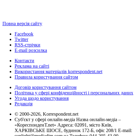
Повна версія сайту
Facebook
Twitter
RSS-стрічки
E-mail розсилка
Контакти
Реклама на сайті
Використання матеріалів korrespondent.net
Правила користування сайтом
Договір користування сайтом
Політика у сфері конфіденційності і персональних даних
Угода щодо користування
Редакція
© 2000-2026, Korrespondent.net
Суб'єкт у сфері онлайн-медіа Назва онлайн-медіа –
«КореспонденТ.net» Адреса: 02091, місто Київ,
ХАРКІВСЬКЕ ШОСЕ, будинок 172-Б, офіс 208/1 E-mail:
sunlight@mediadim.com.ua
Телефон: 044-205-43-00