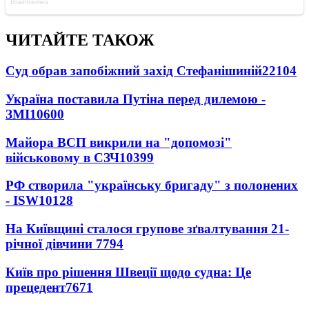
ЧИТАЙТЕ ТАКОЖ
Суд обрав запобіжний захід Стефанішиній
22104
Україна поставила Путіна перед дилемою -
ЗМІ
10600
Майора ВСП викрили на "допомозі"
військовому в СЗЧ
10399
РФ створила "українську бригаду" з полонених
- ISW
10128
На Київщині сталося групове зґвалтування 21-
річної дівчини
7794
Київ про рішення Швеції щодо судна: Це
прецедент
7671