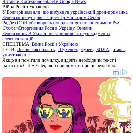
Читайте Korrespondent.net в Google News
Війна Росії з Україною
У Болгарії заявили, що вибухнув український дрон-приманка
Зеленський зустрівся з прем'єр-міністром Сербії
Радбез ООН обговорить поводження з полоненими в РФ
Сюжет
Вторгнення Росії в Україну. Онлайн
Зеленський: В Україні не залишилося неушкоджених
електростанцій
СПЕЦТЕМА:
Війна Росії з Україною
ТЕГИ:
Львовская область
,
Шухевич
,
музей
,
БПЛА
,
атака
,
уничтожение
Якщо ви помітили помилку, виділіть необхідний текст і
натисніть Ctrl + Enter, щоб повідомити про це редакцію.