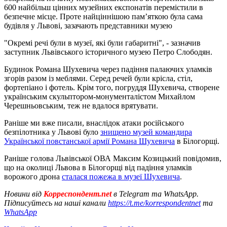
600 найбільш цінних музейних експонатів перемістили в
безпечне місце. Проте найціннішою пам’яткою була сама
будівля у Львові, зазачають представники музею
"Окремі речі були в музеї, які були габаритні", - зазначив
заступник Львівського історичного музею Петро Слободян.
Будинок Романа Шухевича через падіння палаючих уламків
згорів разом із меблями. Серед речей були крісла, стіл,
фортепіано і фотель. Крім того, погруддя Шухевича, створене
українським скульптором-монументалістом Михайлом
Черешньовським, теж не вдалося врятувати.
Раніше ми вже писали, внаслідок атаки російського
безпілотника у Львові було
знищено музей командира
Української повстанської армії Романа Шухевича
в Білогорщі.
Раніше голова Львівської ОВА Максим Козицький повідомив,
що на околиці Львова в Білогорщі від падіння уламків
ворожого дрона
сталася пожежа в музеї Шухевича
.
Новини від
Корреспондент.net
в Telegram та WhatsApp.
Підписуйтесь на наші канали
https://t.me/korrespondentnet
та
WhatsApp