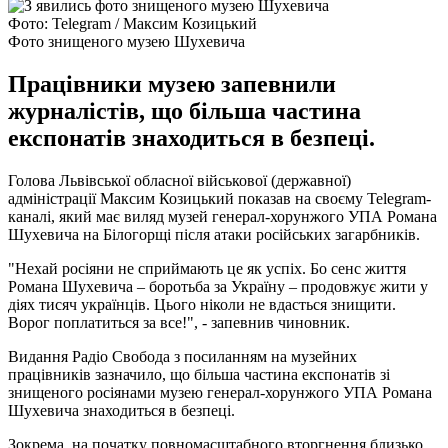
Фото: Telegram / Максим Козицький
Фото знищеного музею Шухевича
Працівники музею запевнили
журналістів, що більша частина
експонатів знаходиться в безпеці.
Голова Львівської обласної військової (державної)
адміністрації Максим Козицький показав на своєму Telegram-
каналі, який має виляд музей генерал-хорунжого УПА Романа
Шухевича на Білогорщі після атаки російських загарбників.
"Нехай росіяни не сприймають це як успіх. Бо сенс життя
Романа Шухевича – боротьба за Україну – продовжує жити у
діях тисяч українців. Цього ніколи не вдасться знищити.
Ворог поплатиться за все!", - запевнив чиновник.
Видання Радіо Свобода з посиланням на музейних
працівників зазначило, що більша частина експонатів зі
знищеного росіянами музею генерал-хорунжого УПА Романа
Шухевича знаходиться в безпеці.
Зокрема, на початку повномасштабного вторгнення близько