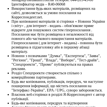
Ідентифікатор медіа – R40-06068
Використання будь-яких матеріалів, розміщених на
сайті, дозволяється за умови посилання на
Корреспондент.net.
При копіюванні матеріалів зі сторінки « Новини України
і світу» , для інтернет - видань - обов'язкове пряме
відкрите для пошукових систем гіперпосилання .
Посилання має бути розміщена в незалежності від
повного або часткового використання матеріалів.
Гіперпосилання ( для інтернет - видань) - повинна бути
розміщена в підзаголовку або в першому абзаці
матеріалу.
Новини з позначками "Думка", "Експертиза", "Заява",
"Регіони", "Гроші", "Влада", "Вибори", "Тест-драйв",
"Спецпроекти", "Промо" публікуються на правах
реклами.
Розділ Спецпроекти створюється спільно з
комерційними партнерами.
Будь яке копіювання, публікація, передрук, чи наступне
поширення інформації, що містить посилання на
"Інтерфакс-Україна", EPA / UPG, суворо забороняється.
Власник веб-сторінки в розділі Я-Корреспондент є автор
публікації.
Будь-яке копіювання, передрук та відтворення