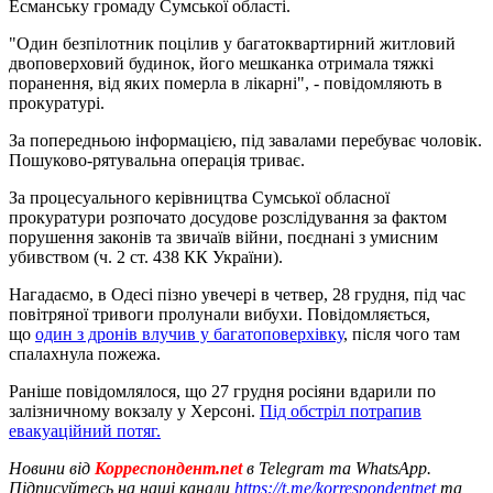
Есманську громаду Сумської області.
"Один безпілотник поцілив у багатоквартирний житловий
двоповерховий будинок, його мешканка отримала тяжкі
поранення, від яких померла в лікарні", - повідомляють в
прокуратурі.
За попередньою інформацією, під завалами перебуває чоловік.
Пошуково-рятувальна операція триває.
За процесуального керівництва Сумської обласної
прокуратури розпочато досудове розслідування за фактом
порушення законів та звичаїв війни, поєднані з умисним
убивством (ч. 2 ст. 438 КК України).
Нагадаємо, в Одесі пізно увечері в четвер, 28 грудня, під час
повітряної тривоги пролунали вибухи. Повідомляється,
що
один з дронів влучив у багатоповерхівку
, після чого там
спалахнула пожежа.
Раніше повідомлялося, що 27 грудня росіяни вдарили по
залізничному вокзалу у Херсоні.
Під обстріл потрапив
евакуаційний потяг.
Новини від
Корреспондент.net
в Telegram та WhatsApp.
Підписуйтесь на наші канали
https://t.me/korrespondentnet
та