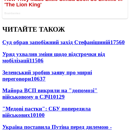
ЧИТАЙТЕ ТАКОЖ
Суд обрав запобіжний захід Стефанішиній
17560
Уряд ухвалив зміни щодо відстрочки від
мобілізації
11506
Зеленський зробив заяву про мирні
переговори
10637
Майора ВСП викрили на "допомозі"
військовому в СЗЧ
10129
"Медові пастки": СБУ попередила
військових
10100
Україна поставила Путіна перед дилемою -