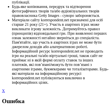
публікації.
Будь-яке копіювання, передрук та відтворення
фотографічних творів та/або аудіовізуальних творів
правовласника Getty Images - суворо забороняється.
Матеріали сайту korrespondent.net призначені для осіб
старше 21 року (21+). Участь в азартних іграх може
викликати ігрову залежність. Дотримуйтесь правил
(принципів) відповідальної гри. При виявленні перших
ознак залежності негайно зверніться до спеціаліста.
Пам'ятайте, що участь в азартних іграх не може бути
джерелом доходів або альтернативою роботі.
Інформаційний ресурс korrespondent.net не проводить
ігри на реальні та/або віртуальні гроші, також сайт не
приймає ні в якій формі оплату ставок та інших
платежів, які пов’язані/можуть бути пов’язані з
азартними іграми, букмекерами чи тоталізаторами. Будь-
які матеріали на інформаційному ресурсі
korrespondent.net публікуються виключно в
інформаційних цілях.
X
Ошибка