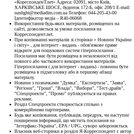
«КореспонденТ.net» Адреса: 02091, місто Київ,
ХАРКІВСЬКЕ ШОСЕ, будинок 172-Б, офіс 208/1 E-mail:
sunlight@mediadim.com.ua
Телефон: 044-205-43-00
Ідентифікатор медіа – R40-06068
Використання будь-яких матеріалів, розміщених на
сайті, дозволяється за умови посилання на
Корреспондент.net.
При копіюванні матеріалів зі сторінки « Новини України
і світу» , для інтернет - видань - обов'язкове пряме
відкрите для пошукових систем гіперпосилання .
Посилання має бути розміщена в незалежності від
повного або часткового використання матеріалів.
Гіперпосилання ( для інтернет - видань) - повинна бути
розміщена в підзаголовку або в першому абзаці
матеріалу.
Новини з позначками "Думка", "Експертиза", "Заява",
"Регіони", "Гроші", "Влада", "Вибори", "Тест-драйв",
"Спецпроекти", "Промо" публікуються на правах
реклами.
Розділ Спецпроекти створюється спільно з
комерційними партнерами.
Будь яке копіювання, публікація, передрук, чи наступне
поширення інформації, що містить посилання на
"Інтерфакс-Україна", EPA / UPG, суворо забороняється.
Власник веб-сторінки в розділі Я-Корреспондент є автор