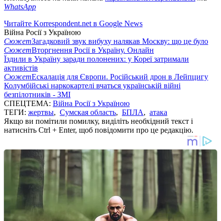
WhatsApp
Читайте Korrespondent.net в Google News
Війна Росії з Україною
Сюжет
Загадковий звук вибуху налякав Москву: що це було
Сюжет
Вторгнення Росії в Україну. Онлайн
Їздили в Україну заради полонених: у Кореї затримали
активістів
Сюжет
Ескалація для Європи. Російський дрон в Лейпцигу
Колумбійські наркокартелі вчаться українській війні
безпілотників - ЗМІ
СПЕЦТЕМА:
Війна Росії з Україною
ТЕГИ:
жертвы
,
Сумская область
,
БПЛА
,
атака
Якщо ви помітили помилку, виділіть необхідний текст і
натисніть Ctrl + Enter, щоб повідомити про це редакцію.