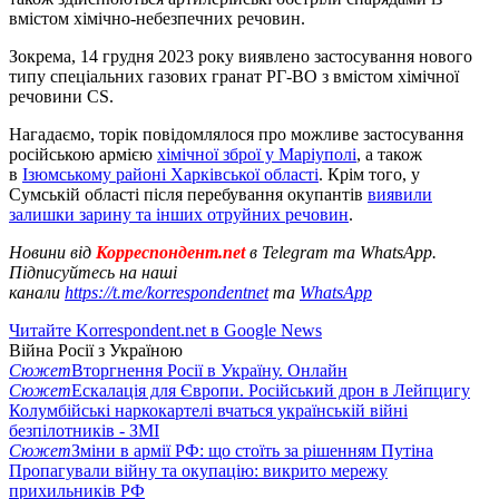
вмістом хімічно-небезпечних речовин.
Зокрема, 14 грудня 2023 року виявлено застосування нового
типу спеціальних газових гранат РГ-ВО з вмістом хімічної
речовини CS.
Нагадаємо, торік повідомлялося про можливе застосування
російською армією
хімічної зброї у Маріуполі
, а також
в
Ізюмському районі Харківської області
. Крім того, у
Сумській області після перебування окупантів
виявили
залишки зарину та інших отруйних речовин
.
Новини від
Корреспондент.net
в Telegram та WhatsApp.
Підписуйтесь на наші
канали
https://t.me/korrespondentnet
та
WhatsApp
Читайте Korrespondent.net в Google News
Війна Росії з Україною
Сюжет
Вторгнення Росії в Україну. Онлайн
Сюжет
Ескалація для Європи. Російський дрон в Лейпцигу
Колумбійські наркокартелі вчаться українській війні
безпілотників - ЗМІ
Сюжет
Зміни в армії РФ: що стоїть за рішенням Путіна
Пропагували війну та окупацію: викрито мережу
прихильників РФ