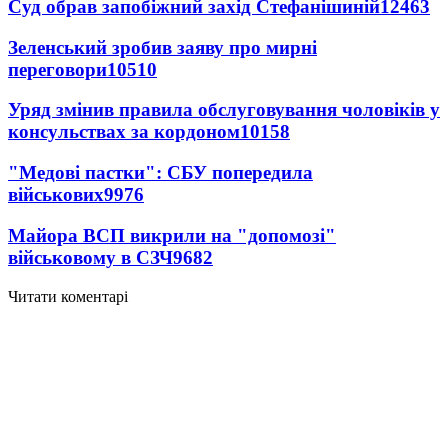
Суд обрав запобіжний захід Стефанішиній
12463
Зеленський зробив заяву про мирні
переговори
10510
Уряд змінив правила обслуговування чоловіків у
консульствах за кордоном
10158
"Медові пастки": СБУ попередила
військових
9976
Майора ВСП викрили на "допомозі"
військовому в СЗЧ
9682
Читати коментарі