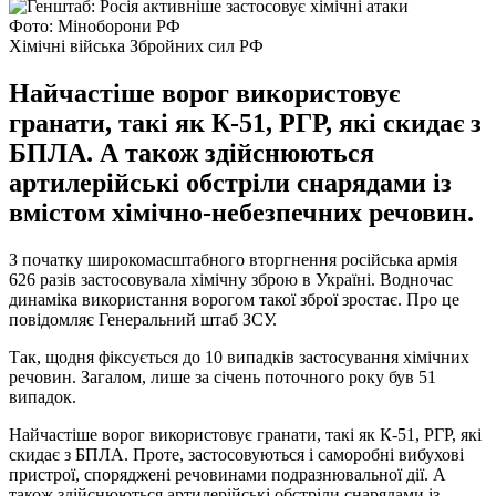
Фото: Міноборони РФ
Хімічні війська Збройних сил РФ
Найчастіше ворог використовує
гранати, такі як К-51, РГР, які скидає з
БПЛА. А також здійснюються
артилерійські обстріли снарядами із
вмістом хімічно-небезпечних речовин.
З початку широкомасштабного вторгнення російська армія
626 разів застосовувала хімічну зброю в Україні. Водночас
динаміка використання ворогом такої зброї зростає. Про це
повідомляє Генеральний штаб ЗСУ.
Так, щодня фіксується до 10 випадків застосування хімічних
речовин. Загалом, лише за січень поточного року був 51
випадок.
Найчастіше ворог використовує гранати, такі як К-51, РГР, які
скидає з БПЛА. Проте, застосовуються і саморобні вибухові
пристрої, споряджені речовинами подразнювальної дії. А
також здійснюються артилерійські обстріли снарядами із