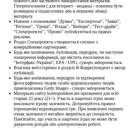
повного або часткового використання матеріалів.
Гіперпосилання ( для інтернет - видань) - повинна бути
розміщена в підзаголовку або в першому абзаці
матеріалу.
Новини з позначками "Думка", "Експертиза", "Заява",
"Регіони", "Гроші", "Влада", "Вибори", "Тест-драйв",
"Спецпроекти", "Промо" публікуються на правах
реклами.
Розділ Спецпроекти створюється спільно з
комерційними партнерами.
Будь яке копіювання, публікація, передрук, чи наступне
поширення інформації, що містить посилання на
"Інтерфакс-Україна", EPA / UPG, суворо забороняється.
Власник веб-сторінки в розділі Я-Корреспондент є автор
публікації.
Будь-яке копіювання, передрук та відтворення
фотографічних творів та/або аудіовізуальних творів
правовласника Getty Images - суворо забороняється.
Матеріали сайту korrespondent.net призначені для осіб
старше 21 року (21+). Участь в азартних іграх може
викликати ігрову залежність. Дотримуйтесь правил
(принципів) відповідальної гри. При виявленні перших
ознак залежності негайно зверніться до спеціаліста.
Пам'ятайте, що участь в азартних іграх не може бути
джерелом доходів або альтернативою роботі.