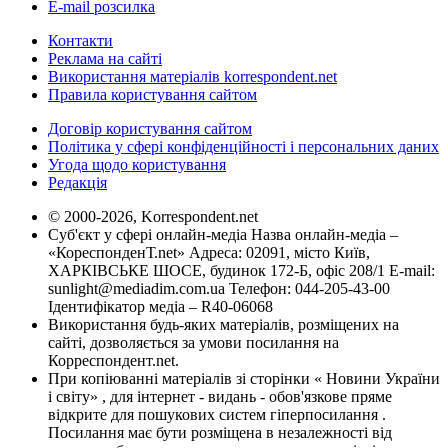
E-mail розсилка
Контакти
Реклама на сайті
Використання матеріалів korrespondent.net
Правила користування сайтом
Договір користування сайтом
Політика у сфері конфіденційності і персональних даних
Угода щодо користування
Редакція
© 2000-2026, Korrespondent.net
Суб'єкт у сфері онлайн-медіа Назва онлайн-медіа –
«КореспонденТ.net» Адреса: 02091, місто Київ,
ХАРКІВСЬКЕ ШОСЕ, будинок 172-Б, офіс 208/1 E-mail:
sunlight@mediadim.com.ua
Телефон: 044-205-43-00
Ідентифікатор медіа – R40-06068
Використання будь-яких матеріалів, розміщених на
сайті, дозволяється за умови посилання на
Корреспондент.net.
При копіюванні матеріалів зі сторінки « Новини України
і світу» , для інтернет - видань - обов'язкове пряме
відкрите для пошукових систем гіперпосилання .
Посилання має бути розміщена в незалежності від