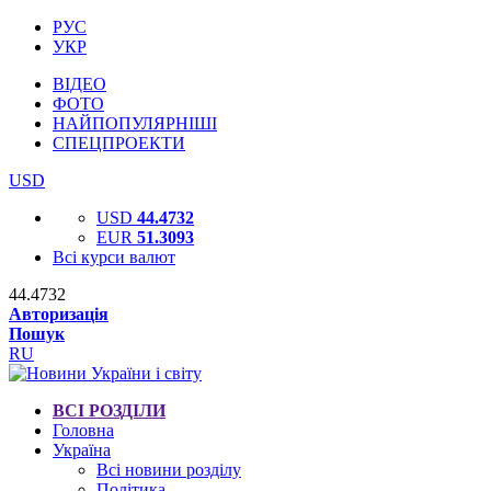
РУС
УКР
ВІДЕО
ФОТО
НАЙПОПУЛЯРНІШІ
СПЕЦПРОЕКТИ
USD
USD
44.4732
EUR
51.3093
Всі курси валют
44.4732
Авторизація
Пошук
RU
ВСІ РОЗДІЛИ
Головна
Україна
Всі новини розділу
Політика