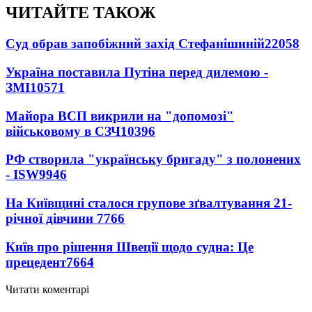
ЧИТАЙТЕ ТАКОЖ
Суд обрав запобіжний захід Стефанішиній
22058
Україна поставила Путіна перед дилемою -
ЗМІ
10571
Майора ВСП викрили на "допомозі"
військовому в СЗЧ
10396
РФ створила "українську бригаду" з полонених
- ISW
9946
На Київщині сталося групове зґвалтування 21-
річної дівчини
7766
Київ про рішення Швеції щодо судна: Це
прецедент
7664
Читати коментарі