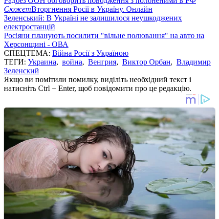
Радбез ООН обговорить поводження з полоненими в РФ
Сюжет
Вторгнення Росії в Україну. Онлайн
Зеленський: В Україні не залишилося неушкоджених
електростанцій
Росіяни планують посилити "вільне полювання" на авто на
Херсонщині - ОВА
СПЕЦТЕМА:
Війна Росії з Україною
ТЕГИ:
Украина
,
война
,
Венгрия
,
Виктор Орбан
,
Владимир
Зеленский
Якщо ви помітили помилку, виділіть необхідний текст і
натисніть Ctrl + Enter, щоб повідомити про це редакцію.