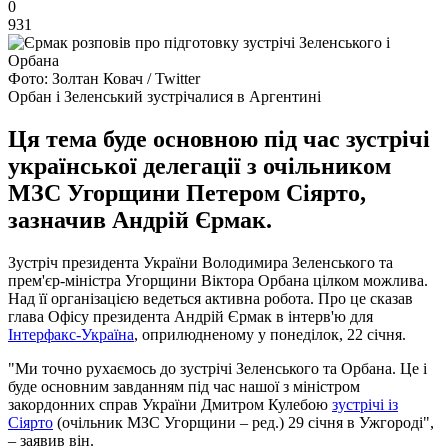
0
931
Фото: Золтан Ковач / Twitter
Орбан і Зеленський зустрічалися в Аргентині
Ця тема буде основною під час зустрічі
української делегації з очільником
МЗС Угорщини Петером Сіярто,
зазначив Андрій Єрмак.
Зустріч президента України Володимира Зеленського та
прем'єр-міністра Угорщини Віктора Орбана цілком можлива.
Над її організацією ведеться активна робота. Про це сказав
глава Офісу президента Андрій Єрмак в інтерв'ю для
Інтерфакс-Україна
, оприлюдненому у понеділок, 22 січня.
"Ми точно рухаємось до зустрічі Зеленського та Орбана. Це і
буде основним завданням під час нашої з міністром
закордонних справ України Дмитром Кулебою
зустрічі із
Сіярто
(очільник МЗС Угорщини – ред.) 29 січня в Ужгороді",
– заявив він.