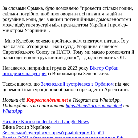
За словами Єрмака, було домовлено "провести стільки годин,
скільки потрібно, щоб проговорити всі питання та дійти
розуміння, коли, де і з якими потенційними домовленостями
може відбутися зустріч між президентом України і прем'єр-
міністром Угорщини".
"Ми з Кулебою хочемо пройтися всім спектром питань. Їх у
нас багато. Угорщина – наш сусід. Угорщина є членом
Європейського Союзу та НАТО. Тому ми маємо розмовляти й
налагодити конструктивний діалог",– додав очільник ОП.
Нагадаємо, наприкінці грудня 2023 року
Віктор Орбан
погодився на зустріч
із Володимиром Зеленським.
Також відомо, що
Зеленський зустрічався з Орбаном
під час
церемонії інавгурації новообраного президента Аргентини.
Новини від
Корреспондент.net
в Telegram та WhatsApp.
Підписуйтесь на наші канали
https://t.me/korrespondentnet
та
WhatsApp
Читайте Korrespondent.net в Google News
Війна Росії з Україною
Зеленський зустрівся з прем'єр-міністром Сербії