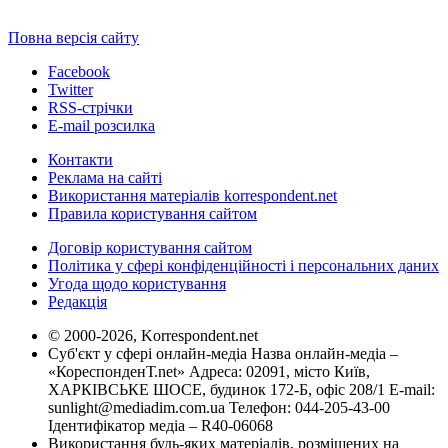
Повна версія сайту
Facebook
Twitter
RSS-стрічки
E-mail розсилка
Контакти
Реклама на сайті
Використання матеріалів korrespondent.net
Правила користування сайтом
Договір користування сайтом
Політика у сфері конфіденційності і персональних даних
Угода щодо користування
Редакція
© 2000-2026, Korrespondent.net
Суб'єкт у сфері онлайн-медіа Назва онлайн-медіа –
«КореспонденТ.net» Адреса: 02091, місто Київ,
ХАРКІВСЬКЕ ШОСЕ, будинок 172-Б, офіс 208/1 E-mail:
sunlight@mediadim.com.ua
Телефон: 044-205-43-00
Ідентифікатор медіа – R40-06068
Використання будь-яких матеріалів, розміщених на