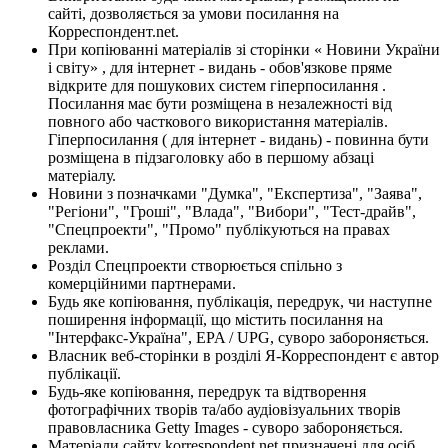
сайті, дозволяється за умови посилання на
Корреспондент.net.
При копіюванні матеріалів зі сторінки « Новини України
і світу» , для інтернет - видань - обов'язкове пряме
відкрите для пошукових систем гіперпосилання .
Посилання має бути розміщена в незалежності від
повного або часткового використання матеріалів.
Гіперпосилання ( для інтернет - видань) - повинна бути
розміщена в підзаголовку або в першому абзаці
матеріалу.
Новини з позначками "Думка", "Експертиза", "Заява",
"Регіони", "Гроші", "Влада", "Вибори", "Тест-драйв",
"Спецпроекти", "Промо" публікуються на правах
реклами.
Розділ Спецпроекти створюється спільно з
комерційними партнерами.
Будь яке копіювання, публікація, передрук, чи наступне
поширення інформації, що містить посилання на
"Інтерфакс-Україна", EPA / UPG, суворо забороняється.
Власник веб-сторінки в розділі Я-Корреспондент є автор
публікації.
Будь-яке копіювання, передрук та відтворення
фотографічних творів та/або аудіовізуальних творів
правовласника Getty Images - суворо забороняється.
Матеріали сайту korrespondent.net призначені для осіб