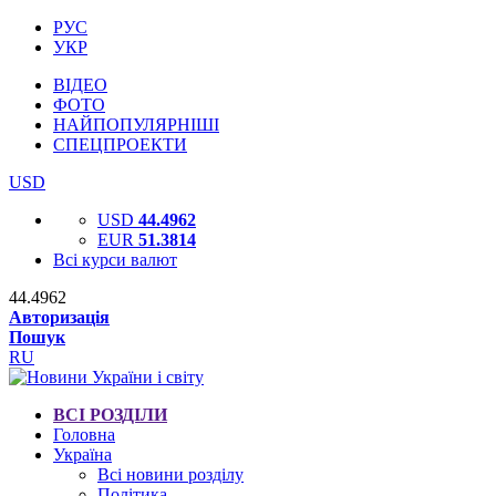
РУС
УКР
ВІДЕО
ФОТО
НАЙПОПУЛЯРНІШІ
СПЕЦПРОЕКТИ
USD
USD
44.4962
EUR
51.3814
Всі курси валют
44.4962
Авторизація
Пошук
RU
ВСІ РОЗДІЛИ
Головна
Україна
Всі новини розділу
Політика