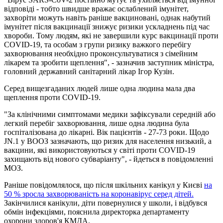
відповіді - тобто швидше вражає ослаблений імунітет,
захворіти можуть навіть раніше вакциновані, однак набутий
імунітет після вакцинації знижує ризики ускладнень під час
хвороби. Тому людям, які не завершили курс вакцинації проти
COVID-19, та особам з групи ризику важкого перебігу
захворювання необхідно проконсультуватися з сімейним
лікарем та зробити щеплення", - зазначив заступник міністра,
головний державний санітарний лікар Ігор Кузін.
Серед вищезгаданих людей лише одна людина мала два
щеплення проти COVID-19.
"За клінічними симптомами медики зафіксували середній або
легкий перебіг захворювання, лише одна людина була
госпіталізована до лікарні. Вік пацієнтів - 27-73 роки. Щодо
JN.1 у ВООЗ зазначають, що ризик для населення низький, а
вакцини, які використовуються у світі проти COVID-19
захищають від нового субваріанту", - йдеться в повідомленні
МОЗ.
Раніше повідомлялося, що після шкільних канікул у Києві
на
50 % зросла захворюваність на коронавірус серед дітей.
Закінчилися канікули, діти повернулися у школи, і відбувся
обмін інфекціями, пояснила директорка департаменту
охорони здоров'я КМДА.