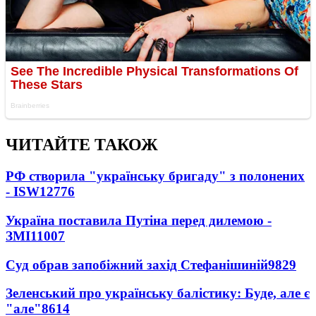
ЧИТАЙТЕ ТАКОЖ
РФ створила "українську бригаду" з полонених
- ISW
12776
Україна поставила Путіна перед дилемою -
ЗМІ
11007
Суд обрав запобіжний захід Стефанішиній
9829
Зеленський про українську балістику: Буде, але є
"але"
8614