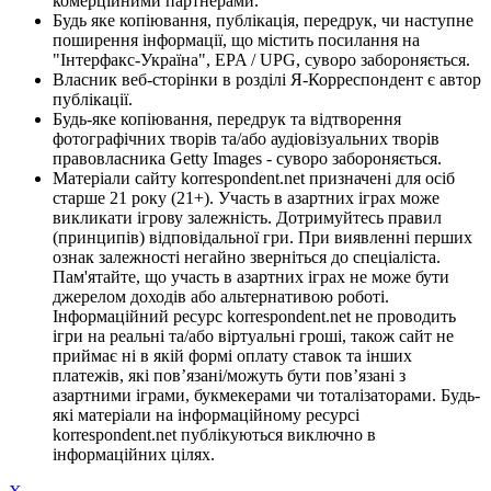
комерційними партнерами.
Будь яке копіювання, публікація, передрук, чи наступне
поширення інформації, що містить посилання на
"Інтерфакс-Україна", EPA / UPG, суворо забороняється.
Власник веб-сторінки в розділі Я-Корреспондент є автор
публікації.
Будь-яке копіювання, передрук та відтворення
фотографічних творів та/або аудіовізуальних творів
правовласника Getty Images - суворо забороняється.
Матеріали сайту korrespondent.net призначені для осіб
старше 21 року (21+). Участь в азартних іграх може
викликати ігрову залежність. Дотримуйтесь правил
(принципів) відповідальної гри. При виявленні перших
ознак залежності негайно зверніться до спеціаліста.
Пам'ятайте, що участь в азартних іграх не може бути
джерелом доходів або альтернативою роботі.
Інформаційний ресурс korrespondent.net не проводить
ігри на реальні та/або віртуальні гроші, також сайт не
приймає ні в якій формі оплату ставок та інших
платежів, які пов’язані/можуть бути пов’язані з
азартними іграми, букмекерами чи тоталізаторами. Будь-
які матеріали на інформаційному ресурсі
korrespondent.net публікуються виключно в
інформаційних цілях.