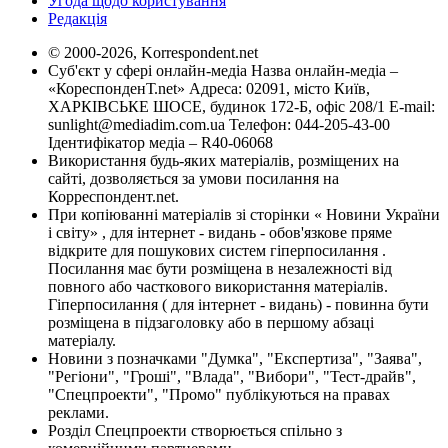
Угода щодо користування
Редакція
© 2000-2026, Korrespondent.net
Суб'єкт у сфері онлайн-медіа Назва онлайн-медіа –
«КореспонденТ.net» Адреса: 02091, місто Київ,
ХАРКІВСЬКЕ ШОСЕ, будинок 172-Б, офіс 208/1 E-mail:
sunlight@mediadim.com.ua
Телефон: 044-205-43-00
Ідентифікатор медіа – R40-06068
Використання будь-яких матеріалів, розміщених на
сайті, дозволяється за умови посилання на
Корреспондент.net.
При копіюванні матеріалів зі сторінки « Новини України
і світу» , для інтернет - видань - обов'язкове пряме
відкрите для пошукових систем гіперпосилання .
Посилання має бути розміщена в незалежності від
повного або часткового використання матеріалів.
Гіперпосилання ( для інтернет - видань) - повинна бути
розміщена в підзаголовку або в першому абзаці
матеріалу.
Новини з позначками "Думка", "Експертиза", "Заява",
"Регіони", "Гроші", "Влада", "Вибори", "Тест-драйв",
"Спецпроекти", "Промо" публікуються на правах
реклами.
Розділ Спецпроекти створюється спільно з