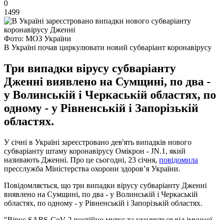
0
1499
Фото: МОЗ України
В Україні почав циркулювати новий субваріант коронавірусу
Три випадки вірусу субваріанту
Дженні виявлено на Сумщині, по два -
у Волинській і Черкаській областях, по
одному - у Рівненській і Запорізькій
областях.
У січні в Україні зареєстровано дев'ять випадків нового
субваріанту штаму коронавірусу Омікрон - JN.1, який
називають Дженні. Про це сьогодні, 23 січня,
повідомила
пресслужба Міністерства охорони здоров’я України.
Повідомляється, що три випадки вірусу субваріанту Дженні
виявлено на Сумщині, по два - у Волинській і Черкаській
областях, по одному - у Рівненській і Запорізькій областях.
"Вірус SARS-CoV-2 постійно мутує та ухиляється від імунної