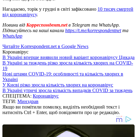
Нагадаємо, торік у грудні в світі зафіксовано
10 тисяч смертей
від коронавірусу
.
Новини від
Корреспондент.net
в Telegram та WhatsApp.
Підписуйтесь на наші канали
https://t.me/korrespondentnet
та
WhatsApp
Читайте Korrespondent.net в Google News
Коронавірус
В Україні вперше виявили новий варіант коронавірусу Цикада
В Україні за тиждень різко зросла кількість хворих на COVID-
19
Нові штами COVID-19: особливості та кількість хворих в
Україні
У Києві різко зросла кількість хворих на коронавірус
В Україні утричі зросла кількість випадків COVID за тиждень
СПЕЦТЕМА:
Коронавірус
ТЕГИ:
Минздрав
Якщо ви помітили помилку, виділіть необхідний текст і
натисніть Ctrl + Enter, щоб повідомити про це редакцію.