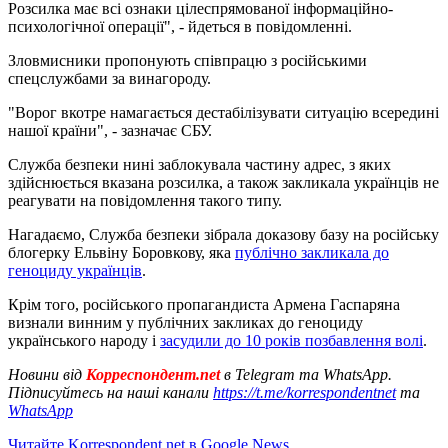
Розсилка має всі ознаки цілеспрямованої інформаційно-
психологічної операції", - йдеться в повідомленні.
Зловмисники пропонують співпрацю з російськими
спецслужбами за винагороду.
"Ворог вкотре намагається дестабілізувати ситуацію всередині
нашої країни", - зазначає СБУ.
Служба безпеки нині заблокувала частину адрес, з яких
здійснюється вказана розсилка, а також закликала українців не
реагувати на повідомлення такого типу.
Нагадаємо, Служба безпеки зібрала доказову базу на російську
блогерку Ельвіну Боровкову, яка
публічно закликала до
геноциду українців
.
Крім того, російського пропагандиста Армена Гаспаряна
визнали винним у публічних закликах до геноциду
українського народу і
засудили до 10 років позбавлення волі
.
Новини від
Корреспондент.net
в Telegram та WhatsApp.
Підписуйтесь на наші канали
https://t.me/korrespondentnet
та
WhatsApp
Читайте Korrespondent.net в Google News