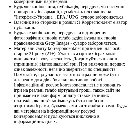
комерційними партнерами.
Будь яке копіювання, публікація, передрук, чи наступне
поширення інформації, що містить посилання на
"Інтерфакс-Україна", EPA / UPG, суворо забороняється.
Власник веб-сторінки в розділі Я-Корреспондент є автор
публікації.
Будь-яке копіювання, передрук та відтворення
фотографічних творів та/або аудіовізуальних творів
правовласника Getty Images - суворо забороняється.
Матеріали сайту korrespondent.net призначені для осіб
старше 21 року (21+). Участь в азартних іграх може
викликати ігрову залежність. Дотримуйтесь правил
(принципів) відповідальної гри. При виявленні перших
ознак залежності негайно зверніться до спеціаліста.
Пам'ятайте, що участь в азартних іграх не може бути
джерелом доходів або альтернативою роботі.
Інформаційний ресурс korrespondent.net не проводить
ігри на реальні та/або віртуальні гроші, також сайт не
приймає ні в якій формі оплату ставок та інших
платежів, які пов’язані/можуть бути пов’язані з
азартними іграми, букмекерами чи тоталізаторами. Будь-
які матеріали на інформаційному ресурсі
korrespondent.net публікуються виключно в
інформаційних цілях.