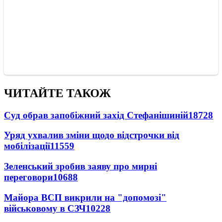
ЧИТАЙТЕ ТАКОЖ
Суд обрав запобіжний захід Стефанішиній
18728
Уряд ухвалив зміни щодо відстрочки від
мобілізації
11559
Зеленський зробив заяву про мирні
переговори
10688
Майора ВСП викрили на "допомозі"
військовому в СЗЧ
10228