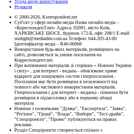
Угода щодо користування
Редакція
© 2000-2026, Korrespondent.net
Суб'єкт у сфері онлайн-медіа Назва онлайн-медіа –
«КореспонденТ.net» Адреса: 02091, місто Київ,
ХАРКІВСЬКЕ ШОСЕ, будинок 172-Б, офіс 208/1 E-mail:
sunlight@mediadim.com.ua
Телефон: 044-205-43-00
Ідентифікатор медіа – R40-06068
Використання будь-яких матеріалів, розміщених на
сайті, дозволяється за умови посилання на
Корреспондент.net.
При копіюванні матеріалів зі сторінки « Новини України
і світу» , для інтернет - видань - обов'язкове пряме
відкрите для пошукових систем гіперпосилання .
Посилання має бути розміщена в незалежності від
повного або часткового використання матеріалів.
Гіперпосилання ( для інтернет - видань) - повинна бути
розміщена в підзаголовку або в першому абзаці
матеріалу.
Новини з позначками "Думка", "Експертиза", "Заява",
"Регіони", "Гроші", "Влада", "Вибори", "Тест-драйв",
"Спецпроекти", "Промо" публікуються на правах
реклами.
Розділ Спецпроекти створюється спільно з