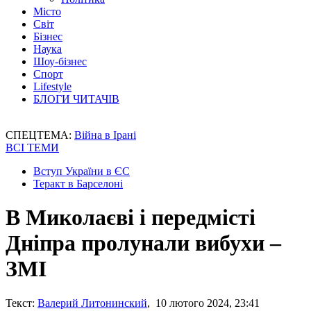
Місто
Світ
Бізнес
Наука
Шоу-бізнес
Спорт
Lifestyle
БЛОГИ ЧИТАЧІВ
СПЕЦТЕМА:
Війна в Ірані
ВСІ ТЕМИ
Вступ України в ЄС
Теракт в Барселоні
В Миколаєві і передмісті
Дніпра пролунали вибухи –
ЗМІ
Текст:
Валерий Литонинский
, 10 лютого 2024, 23:41