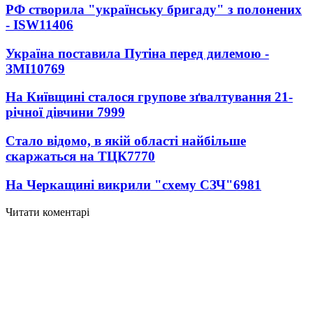
РФ створила "українську бригаду" з полонених
- ISW
11406
Україна поставила Путіна перед дилемою -
ЗМІ
10769
На Київщині сталося групове зґвалтування 21-
річної дівчини
7999
Стало відомо, в якій області найбільше
скаржаться на ТЦК
7770
На Черкащині викрили "схему СЗЧ"
6981
Читати коментарі