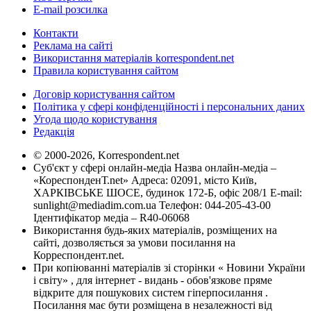
E-mail розсилка
Контакти
Реклама на сайті
Використання матеріалів korrespondent.net
Правила користування сайтом
Договір користування сайтом
Політика у сфері конфіденційності і персональних даних
Угода щодо користування
Редакція
© 2000-2026, Korrespondent.net
Суб'єкт у сфері онлайн-медіа Назва онлайн-медіа –
«КореспонденТ.net» Адреса: 02091, місто Київ,
ХАРКІВСЬКЕ ШОСЕ, будинок 172-Б, офіс 208/1 E-mail:
sunlight@mediadim.com.ua
Телефон: 044-205-43-00
Ідентифікатор медіа – R40-06068
Використання будь-яких матеріалів, розміщених на
сайті, дозволяється за умови посилання на
Корреспондент.net.
При копіюванні матеріалів зі сторінки « Новини України
і світу» , для інтернет - видань - обов'язкове пряме
відкрите для пошукових систем гіперпосилання .
Посилання має бути розміщена в незалежності від