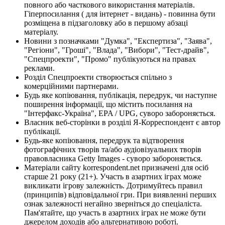
повного або часткового використання матеріалів.
Гіперпосилання ( для інтернет - видань) - повинна бути
розміщена в підзаголовку або в першому абзаці
матеріалу.
Новини з позначками "Думка", "Експертиза", "Заява",
"Регіони", "Гроші", "Влада", "Вибори", "Тест-драйв",
"Спецпроекти", "Промо" публікуються на правах
реклами.
Розділ Спецпроекти створюється спільно з
комерційними партнерами.
Будь яке копіювання, публікація, передрук, чи наступне
поширення інформації, що містить посилання на
"Інтерфакс-Україна", EPA / UPG, суворо забороняється.
Власник веб-сторінки в розділі Я-Корреспондент є автор
публікації.
Будь-яке копіювання, передрук та відтворення
фотографічних творів та/або аудіовізуальних творів
правовласника Getty Images - суворо забороняється.
Матеріали сайту korrespondent.net призначені для осіб
старше 21 року (21+). Участь в азартних іграх може
викликати ігрову залежність. Дотримуйтесь правил
(принципів) відповідальної гри. При виявленні перших
ознак залежності негайно зверніться до спеціаліста.
Пам'ятайте, що участь в азартних іграх не може бути
джерелом доходів або альтернативою роботі.