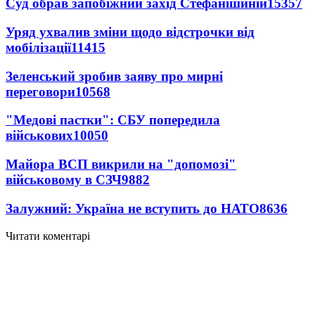
Суд обрав запобіжний захід Стефанішиній
15357
Уряд ухвалив зміни щодо відстрочки від
мобілізації
11415
Зеленський зробив заяву про мирні
переговори
10568
"Медові пастки": СБУ попередила
військових
10050
Майора ВСП викрили на "допомозі"
військовому в СЗЧ
9882
Залужний: Україна не вступить до НАТО
8636
Читати коментарі