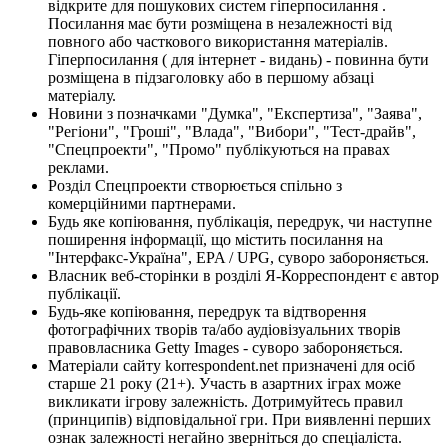
відкрите для пошукових систем гіперпосилання .
Посилання має бути розміщена в незалежності від
повного або часткового використання матеріалів.
Гіперпосилання ( для інтернет - видань) - повинна бути
розміщена в підзаголовку або в першому абзаці
матеріалу.
Новини з позначками "Думка", "Експертиза", "Заява",
"Регіони", "Гроші", "Влада", "Вибори", "Тест-драйв",
"Спецпроекти", "Промо" публікуються на правах
реклами.
Розділ Спецпроекти створюється спільно з
комерційними партнерами.
Будь яке копіювання, публікація, передрук, чи наступне
поширення інформації, що містить посилання на
"Інтерфакс-Україна", EPA / UPG, суворо забороняється.
Власник веб-сторінки в розділі Я-Корреспондент є автор
публікації.
Будь-яке копіювання, передрук та відтворення
фотографічних творів та/або аудіовізуальних творів
правовласника Getty Images - суворо забороняється.
Матеріали сайту korrespondent.net призначені для осіб
старше 21 року (21+). Участь в азартних іграх може
викликати ігрову залежність. Дотримуйтесь правил
(принципів) відповідальної гри. При виявленні перших
ознак залежності негайно зверніться до спеціаліста.