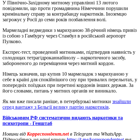
У Північно-Західному митному управлінні 13 лютого
повідомили, що проти громадянина Німеччини порушили
кримінальну справу за контрабанду наркотиків. Іноземцю
загрожує у Росії до семи років позбавлення волі.
Мармеладні ведмедики з марихуаною 38-річний німець привіз
із собою з Гамбургу через Стамбул в російський аеропорт
Пулково.
Експрес-тест, проведений митниками, підтвердив наявність у
солодощах тетрагідроканнабінолу – наркотичного засобу,
забороненого до переміщення через митний кордон.
Німець зазначив, що купив 10 мармеладок з марихуаною у
себе в країні для спокійнішого сну при тривалих перельотах, у
попередніх поїздках при перетині кордонів інших держав. За
його словами, питань у митних органів не виникало.
Як ми вже писали раніше, в петербурзькі митники
знайшли
серед вантажу з Бельгії велику партію наркотиків
.
Військовим РФ систематично видають наркотики та
психотропи - Генштаб
Новини від
Корреспондент.net
в Telegram та WhatsApp.
Підписуйтесь на наші канали
https://t.me/korrespondentnet
та