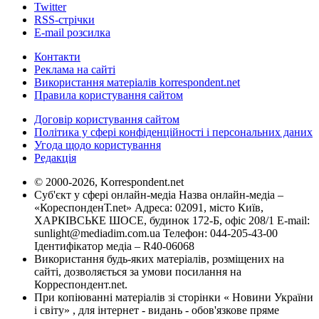
Twitter
RSS-стрічки
E-mail розсилка
Контакти
Реклама на сайті
Використання матеріалів korrespondent.net
Правила користування сайтом
Договір користування сайтом
Політика у сфері конфіденційності і персональних даних
Угода щодо користування
Редакція
© 2000-2026, Korrespondent.net
Суб'єкт у сфері онлайн-медіа Назва онлайн-медіа –
«КореспонденТ.net» Адреса: 02091, місто Київ,
ХАРКІВСЬКЕ ШОСЕ, будинок 172-Б, офіс 208/1 E-mail:
sunlight@mediadim.com.ua
Телефон: 044-205-43-00
Ідентифікатор медіа – R40-06068
Використання будь-яких матеріалів, розміщених на
сайті, дозволяється за умови посилання на
Корреспондент.net.
При копіюванні матеріалів зі сторінки « Новини України
і світу» , для інтернет - видань - обов'язкове пряме