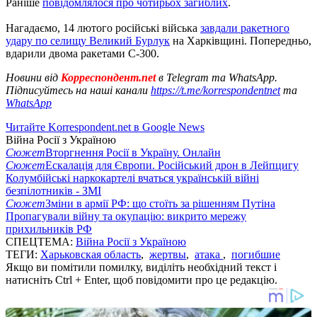
Раніше
повідомлялося про чотирьох загиблих
.
Нагадаємо, 14 лютого російські війська
завдали ракетного
удару по селищу Великий Бурлук
на Харківщині. Попередньо,
вдарили двома ракетами С-300.
Новини від
Корреспондент.net
в Telegram та WhatsApp.
Підписуйтесь на наші канали
https://t.me/korrespondentnet
та
WhatsApp
Читайте Korrespondent.net в Google News
Війна Росії з Україною
Сюжет
Вторгнення Росії в Україну. Онлайн
Сюжет
Ескалація для Європи. Російський дрон в Лейпцигу
Колумбійські наркокартелі вчаться українській війні
безпілотників - ЗМІ
Сюжет
Зміни в армії РФ: що стоїть за рішенням Путіна
Пропагували війну та окупацію: викрито мережу
прихильників РФ
СПЕЦТЕМА:
Війна Росії з Україною
ТЕГИ:
Харьковская область
,
жертвы
,
атака
,
погибшие
Якщо ви помітили помилку, виділіть необхідний текст і
натисніть Ctrl + Enter, щоб повідомити про це редакцію.