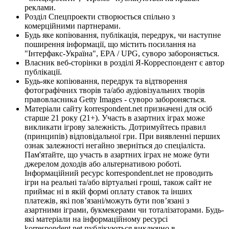
реклами.
Розділ Спецпроекти створюється спільно з
комерційними партнерами.
Будь яке копіювання, публікація, передрук, чи наступне
поширення інформації, що містить посилання на
"Інтерфакс-Україна", EPA / UPG, суворо забороняється.
Власник веб-сторінки в розділі Я-Корреспондент є автор
публікації.
Будь-яке копіювання, передрук та відтворення
фотографічних творів та/або аудіовізуальних творів
правовласника Getty Images - суворо забороняється.
Матеріали сайту korrespondent.net призначені для осіб
старше 21 року (21+). Участь в азартних іграх може
викликати ігрову залежність. Дотримуйтесь правил
(принципів) відповідальної гри. При виявленні перших
ознак залежності негайно зверніться до спеціаліста.
Пам'ятайте, що участь в азартних іграх не може бути
джерелом доходів або альтернативою роботі.
Інформаційний ресурс korrespondent.net не проводить
ігри на реальні та/або віртуальні гроші, також сайт не
приймає ні в якій формі оплату ставок та інших
платежів, які пов’язані/можуть бути пов’язані з
азартними іграми, букмекерами чи тоталізаторами. Будь-
які матеріали на інформаційному ресурсі
korrespondent.net публікуються виключно в