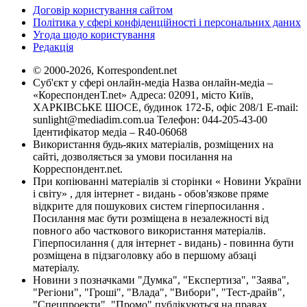
Договір користування сайтом
Політика у сфері конфіденційності і персональних даних
Угода щодо користування
Редакція
© 2000-2026, Korrespondent.net
Суб'єкт у сфері онлайн-медіа Назва онлайн-медіа –
«КореспонденТ.net» Адреса: 02091, місто Київ,
ХАРКІВСЬКЕ ШОСЕ, будинок 172-Б, офіс 208/1 E-mail:
sunlight@mediadim.com.ua
Телефон: 044-205-43-00
Ідентифікатор медіа – R40-06068
Використання будь-яких матеріалів, розміщених на
сайті, дозволяється за умови посилання на
Корреспондент.net.
При копіюванні матеріалів зі сторінки « Новини України
і світу» , для інтернет - видань - обов'язкове пряме
відкрите для пошукових систем гіперпосилання .
Посилання має бути розміщена в незалежності від
повного або часткового використання матеріалів.
Гіперпосилання ( для інтернет - видань) - повинна бути
розміщена в підзаголовку або в першому абзаці
матеріалу.
Новини з позначками "Думка", "Експертиза", "Заява",
"Регіони", "Гроші", "Влада", "Вибори", "Тест-драйв",
"Спецпроекти", "Промо" публікуються на правах