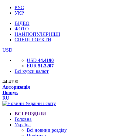
РУС
УКР
ВІДЕО
ФОТО
НАЙПОПУЛЯРНІШІ
СПЕЦПРОЕКТИ
USD
USD
44.4190
EUR
51.3207
Всі курси валют
44.4190
Авторизація
Пошук
RU
ВСІ РОЗДІЛИ
Головна
Україна
Всі новини розділу
Політика