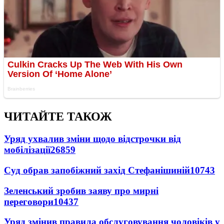
ЧИТАЙТЕ ТАКОЖ
Уряд ухвалив зміни щодо відстрочки від
мобілізації
26859
Суд обрав запобіжний захід Стефанішиній
10743
Зеленський зробив заяву про мирні
переговори
10437
Уряд змінив правила обслуговування чоловіків у