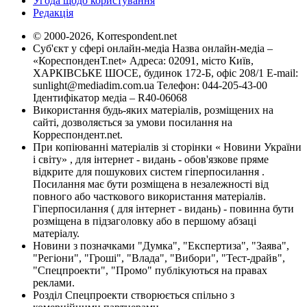
Угода щодо користування
Редакція
© 2000-2026, Korrespondent.net
Суб'єкт у сфері онлайн-медіа Назва онлайн-медіа –
«КореспонденТ.net» Адреса: 02091, місто Київ,
ХАРКІВСЬКЕ ШОСЕ, будинок 172-Б, офіс 208/1 E-mail:
sunlight@mediadim.com.ua
Телефон: 044-205-43-00
Ідентифікатор медіа – R40-06068
Використання будь-яких матеріалів, розміщених на
сайті, дозволяється за умови посилання на
Корреспондент.net.
При копіюванні матеріалів зі сторінки « Новини України
і світу» , для інтернет - видань - обов'язкове пряме
відкрите для пошукових систем гіперпосилання .
Посилання має бути розміщена в незалежності від
повного або часткового використання матеріалів.
Гіперпосилання ( для інтернет - видань) - повинна бути
розміщена в підзаголовку або в першому абзаці
матеріалу.
Новини з позначками "Думка", "Експертиза", "Заява",
"Регіони", "Гроші", "Влада", "Вибори", "Тест-драйв",
"Спецпроекти", "Промо" публікуються на правах
реклами.
Розділ Спецпроекти створюється спільно з