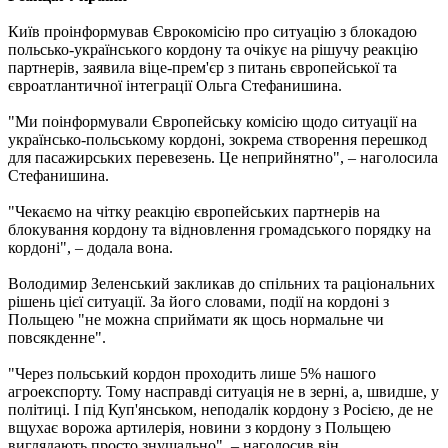
Київ проінформував Єврокомісію про ситуацію з блокадою
польсько-українського кордону та очікує на рішучу реакцію
партнерів, заявила віце-прем'єр з питань європейської та
євроатлантичної інтеграції Ольга Стефанишина.
"Ми поінформували Європейську комісію щодо ситуації на
українсько-польському кордоні, зокрема створення перешкод
для пасажирських перевезень. Це неприйнятно", – наголосила
Стефанишина.
"Чекаємо на чітку реакцію європейських партнерів на
блокування кордону та відновлення громадського порядку на
кордоні", – додала вона.
Володимир Зеленський закликав до спільних та раціональних
рішень цієї ситуації. За його словами, події на кордоні з
Польщею "не можна сприймати як щось нормальне чи
повсякденне".
"Через польський кордон проходить лише 5% нашого
агроекспорту. Тому насправді ситуація не в зерні, а, швидше, у
політиці. І під Куп'янськом, неподалік кордону з Росією, де не
вщухає ворожа артилерія, новини з кордону з Польщею
виглядають просто знущально", – наголосив він.