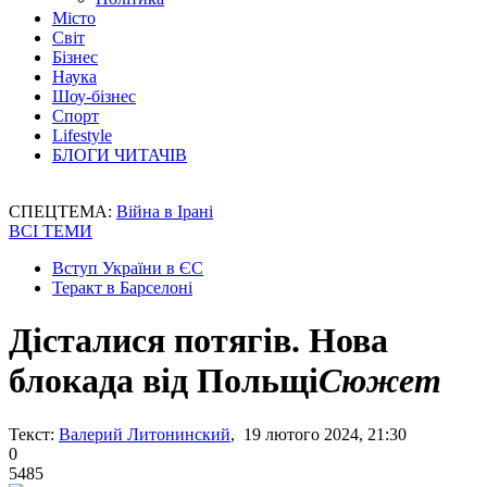
Місто
Світ
Бізнес
Наука
Шоу-бізнес
Спорт
Lifestyle
БЛОГИ ЧИТАЧІВ
СПЕЦТЕМА:
Війна в Ірані
ВСІ ТЕМИ
Вступ України в ЄС
Теракт в Барселоні
Дісталися потягів. Нова
блокада від Польщі
Сюжет
Текст:
Валерий Литонинский
, 19 лютого 2024, 21:30
0
5485