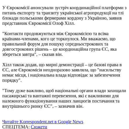
У Єврокомісії анонсували зустріч координаційної платформи з
питань експорту та транзиту української агропродукції на тлі
блокади польськими фермерами кордону з Україною, заявив
представник Єврокомісії Олоф Хілл.
"Контакти продовжуються між Єврокомісією та всіма
країнами-членами, кого це торкнулося. Ми вважаємо, що
правильний форум для пошуку середньострокових та
довгострокових рішень – це координаційна група ЄС, яка
збереться завтра", – сказав він.
Хілл також додав, що мирні демонстрації – це базові права в
ЄС, але Єврокомісія неодноразово заявляла, що "насильству
немає місця, і національна влада відповідає за забезпечення
порядку".
"Тому дуже важливо, щоб національні органи влади захищали
пасажирські та вантажні перевезення, які є важливими для
належного функціонування наших ланцюгів постачання та
внутрішнього ринку ЄС", – зазначив він.
Читайте Korrespondent.net в Google News
СПЕЦТЕМА:
Сюжети