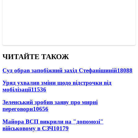
ЧИТАЙТЕ ТАКОЖ
Суд обрав запобіжний захід Стефанішиній
18088
Уряд ухвалив зміни щодо відстрочки від
мобілізації
11536
Зеленський зробив заяву про мирні
переговори
10656
Майора ВСП викрили на "допомозі"
військовому в СЗЧ
10179