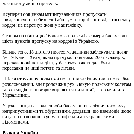
масштабну акцію протесту.
Всупереч обіцянкам мітингувальників пропускати
швидкопсувні, небезпечні або гуманітарні вантажі, з того часу
кордон не перетнув жодну вантажівку.
Станом на п'ятницю 16 лютого польські фермери блокували
шість пунктів пропуску на кордоні з Україною.
Більше того, 18 лютого протестувальники заблокували потяг
№119 Київ – Хелм, яким прямували близько 260 пасажирів,
переважно жінки та діти, у багатьох з яких далі були
пересадки на інші потяги та літаки.
"Після втручання польської поліції та залізничників потяг був
розблокований, він продовжив рух. Дякую польським колегам
за взаємодію та швидке вирішення питання", – зазначили в
Укрзалізниці.
Укрзалізниця назвала спроби блокування залізничного руху
неприпустимими та обурливими, додавши, що взаємодіє щодо
ситуації на кордоні з усіма профільними українськими
відомствами.
Реакція України