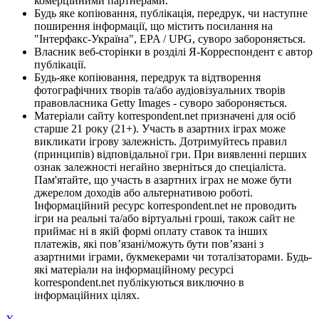
комерційними партнерами.
Будь яке копіювання, публікація, передрук, чи наступне
поширення інформації, що містить посилання на
"Інтерфакс-Україна", EPA / UPG, суворо забороняється.
Власник веб-сторінки в розділі Я-Корреспондент є автор
публікації.
Будь-яке копіювання, передрук та відтворення
фотографічних творів та/або аудіовізуальних творів
правовласника Getty Images - суворо забороняється.
Матеріали сайту korrespondent.net призначені для осіб
старше 21 року (21+). Участь в азартних іграх може
викликати ігрову залежність. Дотримуйтесь правил
(принципів) відповідальної гри. При виявленні перших
ознак залежності негайно зверніться до спеціаліста.
Пам'ятайте, що участь в азартних іграх не може бути
джерелом доходів або альтернативою роботі.
Інформаційний ресурс korrespondent.net не проводить
ігри на реальні та/або віртуальні гроші, також сайт не
приймає ні в якій формі оплату ставок та інших
платежів, які пов’язані/можуть бути пов’язані з
азартними іграми, букмекерами чи тоталізаторами. Будь-
які матеріали на інформаційному ресурсі
korrespondent.net публікуються виключно в
інформаційних цілях.