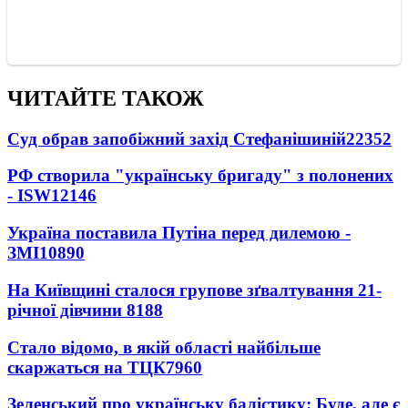
ЧИТАЙТЕ ТАКОЖ
Суд обрав запобіжний захід Стефанішиній
22352
РФ створила "українську бригаду" з полонених
- ISW
12146
Україна поставила Путіна перед дилемою -
ЗМІ
10890
На Київщині сталося групове зґвалтування 21-
річної дівчини
8188
Стало відомо, в якій області найбільше
скаржаться на ТЦК
7960
Зеленський про українську балістику: Буде, але є