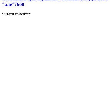
"але"
7660
Читати коментарі