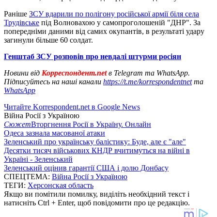
Раніше
ЗСУ вдарили по полігону російської армії біля села
Трудівське
під Волновахою у самопроголошеній "ДНР". За
попередніми даними від самих окупантів, в результаті удару
загинули більше 60 солдат.
Генштаб ЗСУ розповів про невдалі штурми росіян
Новини від
Корреспондент.net
в Telegram та WhatsApp.
Підписуйтесь на наші канали
https://t.me/korrespondentnet
та
WhatsApp
Читайте Korrespondent.net в Google News
Війна Росії з Україною
Сюжет
Вторгнення Росії в Україну. Онлайн
Одеса зазнала масованої атаки
Зеленський про українську балістику: Буде, але є "але"
Десятки тисяч військових КНДР вчитимуться на війні в
Україні - Зеленський
Зеленський оцінив гарантії США і долю Донбасу
СПЕЦТЕМА:
Війна Росії з Україною
ТЕГИ:
Херсонская область
Якщо ви помітили помилку, виділіть необхідний текст і
натисніть Ctrl + Enter, щоб повідомити про це редакцію.