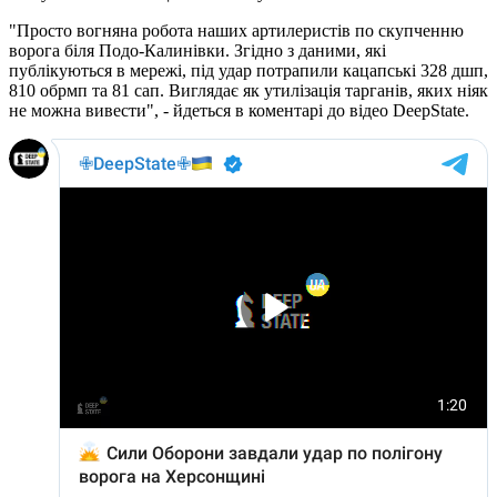
"Просто вогняна робота наших артилеристів по скупченню
ворога біля Подо-Калинівки. Згідно з даними, які
публікуються в мережі, під удар потрапили кацапські 328 дшп,
810 обрмп та 81 сап. Виглядає як утилізація тарганів, яких ніяк
не можна вивести", - йдеться в коментарі до відео DeepState.