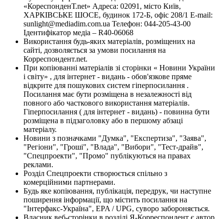
«КореспонденТ.net» Адреса: 02091, місто Київ,
ХАРКІВСЬКЕ ШОСЕ, будинок 172-Б, офіс 208/1 E-mail:
sunlight@mediadim.com.ua
Телефон: 044-205-43-00
Ідентифікатор медіа – R40-06068
Використання будь-яких матеріалів, розміщених на
сайті, дозволяється за умови посилання на
Корреспондент.net.
При копіюванні матеріалів зі сторінки « Новини України
і світу» , для інтернет - видань - обов'язкове пряме
відкрите для пошукових систем гіперпосилання .
Посилання має бути розміщена в незалежності від
повного або часткового використання матеріалів.
Гіперпосилання ( для інтернет - видань) - повинна бути
розміщена в підзаголовку або в першому абзаці
матеріалу.
Новини з позначками "Думка", "Експертиза", "Заява",
"Регіони", "Гроші", "Влада", "Вибори", "Тест-драйв",
"Спецпроекти", "Промо" публікуються на правах
реклами.
Розділ Спецпроекти створюється спільно з
комерційними партнерами.
Будь яке копіювання, публікація, передрук, чи наступне
поширення інформації, що містить посилання на
"Інтерфакс-Україна", EPA / UPG, суворо забороняється.
Власник веб-сторінки в розділі Я-Корреспондент є автор