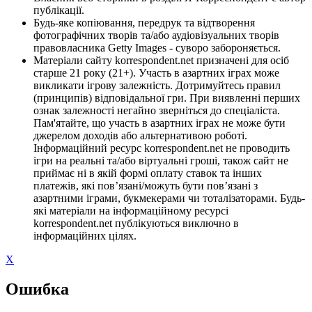
публікації.
Будь-яке копіювання, передрук та відтворення
фотографічних творів та/або аудіовізуальних творів
правовласника Getty Images - суворо забороняється.
Матеріали сайту korrespondent.net призначені для осіб
старше 21 року (21+). Участь в азартних іграх може
викликати ігрову залежність. Дотримуйтесь правил
(принципів) відповідальної гри. При виявленні перших
ознак залежності негайно зверніться до спеціаліста.
Пам'ятайте, що участь в азартних іграх не може бути
джерелом доходів або альтернативою роботі.
Інформаційний ресурс korrespondent.net не проводить
ігри на реальні та/або віртуальні гроші, також сайт не
приймає ні в якій формі оплату ставок та інших
платежів, які пов’язані/можуть бути пов’язані з
азартними іграми, букмекерами чи тоталізаторами. Будь-
які матеріали на інформаційному ресурсі
korrespondent.net публікуються виключно в
інформаційних цілях.
X
Ошибка