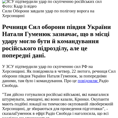
Фото: Кадр із відео
Сили Оборони завдали удар по полігону ворога на
Херсонщині
Речниця Сил оборони півдня України
Наталя Гуменюк зазначає, що в місці
удару могло бути й командування
російського підрозділу, але це
попередні дані.
У ЗСУ підтвердили удар по скупченню сил РФ на
Херсонщині. Як повідомила в четвер, 22 лютого, речниця Сил
оборони півдня України Наталя Гуменюк, за попередніми
даними, там було і командування. Про це
повідомляє
Радіо
Свобода.
"Там дійсно готувалися російські військові, які намагалися
штурмувати, зачищені, які вони казали, Кринки. Окупанти
мають подібні локації на тимчасово окупованій лівобережній
Херсонщині, де збираються для проведення підготовки", -
сказалаГуменюк в ефірі Радіо Свобода і наголосила, що всі