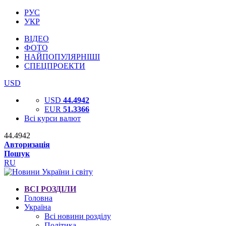
РУС
УКР
ВІДЕО
ФОТО
НАЙПОПУЛЯРНІШІ
СПЕЦПРОЕКТИ
USD
USD
44.4942
EUR
51.3366
Всі курси валют
44.4942
Авторизація
Пошук
RU
ВСІ РОЗДІЛИ
Головна
Україна
Всі новини розділу
Політика