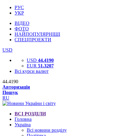
РУС
УКР
ВІДЕО
ФОТО
НАЙПОПУЛЯРНІШІ
СПЕЦПРОЕКТИ
USD
USD
44.4190
EUR
51.3207
Всі курси валют
44.4190
Авторизація
Пошук
RU
ВСІ РОЗДІЛИ
Головна
Україна
Всі новини розділу
Політика