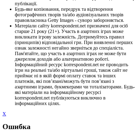
публікації.
Будь-яке копіювання, передрук та відтворення
фотографічних творів та/або аудіовізуальних творів
правовласника Getty Images - суворо забороняється.
Матеріали сайту korrespondent.net призначені для осіб
старше 21 року (21+). Участь в азартних іграх може
викликати ігрову залежність. Дотримуйтесь правил
(принципів) відповідальної гри. При виявленні перших
ознак залежності негайно зверніться до спеціаліста.
Пам'ятайте, що участь в азартних іграх не може бути
джерелом доходів або альтернативою роботі.
Інформаційний ресурс korrespondent.net не проводить
ігри на реальні та/або віртуальні гроші, також сайт не
приймає ні в якій формі оплату ставок та інших
платежів, які пов’язані/можуть бути пов’язані з
азартними іграми, букмекерами чи тоталізаторами. Будь-
які матеріали на інформаційному ресурсі
korrespondent.net публікуються виключно в
інформаційних цілях.
X
Ошибка