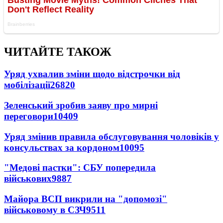
ЧИТАЙТЕ ТАКОЖ
Уряд ухвалив зміни щодо відстрочки від
мобілізації
26820
Зеленський зробив заяву про мирні
переговори
10409
Уряд змінив правила обслуговування чоловіків у
консульствах за кордоном
10095
"Медові пастки": СБУ попередила
військових
9887
Майора ВСП викрили на "допомозі"
військовому в СЗЧ
9511