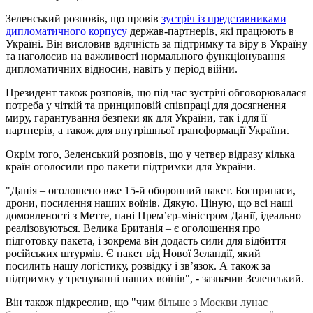
Зеленський розповів, що провів
зустріч із представниками
дипломатичного корпусу
держав-партнерів, які працюють в
Україні. Він висловив вдячність за підтримку та віру в Україну
та наголосив на важливості нормального функціонування
дипломатичних відносин, навіть у період війни.
Президент також розповів, що під час зустрічі обговорювалася
потреба у чіткій та принциповій співпраці для досягнення
миру, гарантування безпеки як для України, так і для її
партнерів, а також для внутрішньої трансформації України.
Окрім того, Зеленський розповів, що у четвер відразу кілька
країн оголосили про пакети підтримки для України.
"Данія – оголошено вже 15-й оборонний пакет. Боєприпаси,
дрони, посилення наших воїнів. Дякую. Ціную, що всі наші
домовленості з Метте, пані Прем’єр-міністром Данії, ідеально
реалізовуються. Велика Британія – є оголошення про
підготовку пакета, і зокрема він додасть сили для відбиття
російських штурмів. Є пакет від Нової Зеландії, який
посилить нашу логістику, розвідку і зв’язок. А також за
підтримку у тренуванні наших воїнів", - зазначив Зеленський.
Він також підкреслив, що "чим
більше з Москви лунає