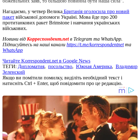
божевільних заяв, то більшою повинна бути наша сила".
Нагадаємо, у четвер Велика
Британія оголосила про новий
пакет
військової допомоги Україні. Мова йде про 200
протитанкових ракет Brimstone і навчання українських
військових.
Новини від
Корреспондент.net
в Telegram та WhatsApp.
Підписуйтесь на наші канали
https://t.me/korrespondentnet
та
WhatsApp
Читайте Korrespondent.net в Google News
ТЕГИ:
Дипломатия
,
посольство
,
Южная Америка
,
Владимир
Зеленский
Якщо ви помітили помилку, виділіть необхідний текст і
натисніть Ctrl + Enter, щоб повідомити про це редакцію.