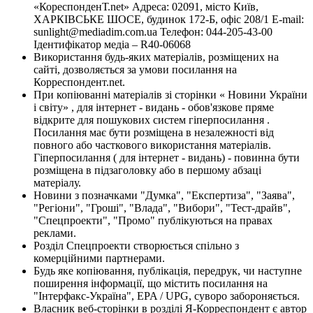
«КореспонденТ.net» Адреса: 02091, місто Київ,
ХАРКІВСЬКЕ ШОСЕ, будинок 172-Б, офіс 208/1 E-mail:
sunlight@mediadim.com.ua
Телефон: 044-205-43-00
Ідентифікатор медіа – R40-06068
Використання будь-яких матеріалів, розміщених на
сайті, дозволяється за умови посилання на
Корреспондент.net.
При копіюванні матеріалів зі сторінки « Новини України
і світу» , для інтернет - видань - обов'язкове пряме
відкрите для пошукових систем гіперпосилання .
Посилання має бути розміщена в незалежності від
повного або часткового використання матеріалів.
Гіперпосилання ( для інтернет - видань) - повинна бути
розміщена в підзаголовку або в першому абзаці
матеріалу.
Новини з позначками "Думка", "Експертиза", "Заява",
"Регіони", "Гроші", "Влада", "Вибори", "Тест-драйв",
"Спецпроекти", "Промо" публікуються на правах
реклами.
Розділ Спецпроекти створюється спільно з
комерційними партнерами.
Будь яке копіювання, публікація, передрук, чи наступне
поширення інформації, що містить посилання на
"Інтерфакс-Україна", EPA / UPG, суворо забороняється.
Власник веб-сторінки в розділі Я-Корреспондент є автор