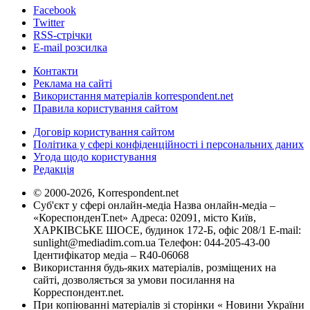
Facebook
Twitter
RSS-стрічки
E-mail розсилка
Контакти
Реклама на сайті
Використання матеріалів korrespondent.net
Правила користування сайтом
Договір користування сайтом
Політика у сфері конфіденційності і персональних даних
Угода щодо користування
Редакція
© 2000-2026, Korrespondent.net
Суб'єкт у сфері онлайн-медіа Назва онлайн-медіа –
«КореспонденТ.net» Адреса: 02091, місто Київ,
ХАРКІВСЬКЕ ШОСЕ, будинок 172-Б, офіс 208/1 E-mail:
sunlight@mediadim.com.ua
Телефон: 044-205-43-00
Ідентифікатор медіа – R40-06068
Використання будь-яких матеріалів, розміщених на
сайті, дозволяється за умови посилання на
Корреспондент.net.
При копіюванні матеріалів зі сторінки « Новини України