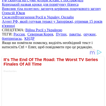
РФ скинула на Суми чотири КАБи: є постраждалі
Корецький назвав кроки для порятунку бізнеса
Вивозив тіла полеглих: загинув керівник пошукового загону
Олексій Юков
Сюжет
Вторгнення Росії в Україну. Онлайн
Агент РФ, який готував теракт у Запоріжжі, отримав 15 років
в'язниці
СПЕЦТЕМА:
Війна Росії з Україною
ТЕГИ:
Россия
,
Северная Корея
,
Путин
,
ракеты
,
оружие
,
боеприпасы
,
КНДР
Якщо ви помітили помилку, виділіть необхідний текст і
натисніть Ctrl + Enter, щоб повідомити про це редакцію.