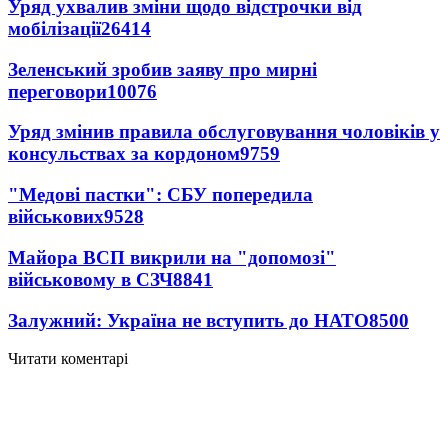
Уряд ухвалив зміни щодо відстрочки від
мобілізації
26414
Зеленський зробив заяву про мирні
переговори
10076
Уряд змінив правила обслуговування чоловіків у
консульствах за кордоном
9759
"Медові пастки": СБУ попередила
військових
9528
Майора ВСП викрили на "допомозі"
військовому в СЗЧ
8841
Залужний: Україна не вступить до НАТО
8500
Читати коментарі