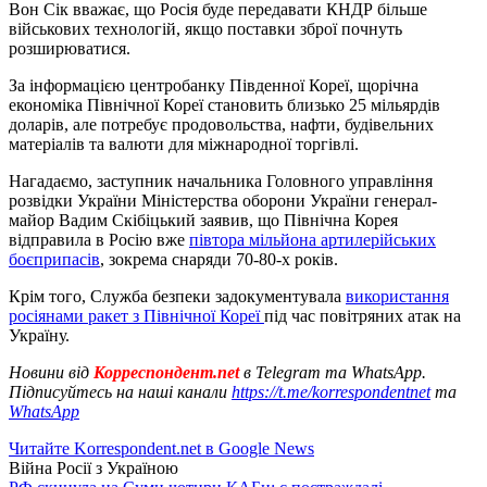
Вон Сік вважає, що Росія буде передавати КНДР більше
військових технологій, якщо поставки зброї почнуть
розширюватися.
За інформацією центробанку Південної Кореї, щорічна
економіка Північної Кореї становить близько 25 мільярдів
доларів, але потребує продовольства, нафти, будівельних
матеріалів та валюти для міжнародної торгівлі.
Нагадаємо, заступник начальника Головного управління
розвідки України Міністерства оборони України генерал-
майор Вадим Скібіцький заявив, що Північна Корея
відправила в Росію вже
півтора мільйона артилерійських
боєприпасів
, зокрема снаряди 70-80-х років.
Крім того, Служба безпеки задокументувала
використання
росіянами ракет з Північної Кореї
під час повітряних атак на
Україну.
Новини від
Корреспондент.net
в Telegram та WhatsApp.
Підписуйтесь на наші канали
https://t.me/korrespondentnet
та
WhatsApp
Читайте Korrespondent.net в Google News
Війна Росії з Україною