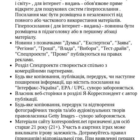
і світу» , для інтернет - видань - обов'язкове пряме
відкрите для пошукових систем гіперпосилання .
Посилання має бути розміщена в незалежності від
повного або часткового використання матеріалів.
Гіперпосилання ( для інтернет - видань) - повинна бути
розміщена в підзаголовку або в першому абзаці
матеріалу.
Новини з позначками "Думка", "Експертиза", "Заява",
"Регіони", "Гроші", "Влада", "Вибори", "Тест-драйв",
"Спецпроекти", "Промо" публікуються на правах
реклами.
Розділ Спецпроекти створюється спільно з
комерційними партнерами.
Будь яке копіювання, публікація, передрук, чи наступне
поширення інформації, що містить посилання на
"Інтерфакс-Україна", EPA / UPG, суворо забороняється.
Власник веб-сторінки в розділі Я-Корреспондент є автор
публікації.
Будь-яке копіювання, передрук та відтворення
фотографічних творів та/або аудіовізуальних творів
правовласника Getty Images - суворо забороняється.
Матеріали сайту korrespondent.net призначені для осіб
старше 21 року (21+). Участь в азартних іграх може
викликати ігрову залежність. Дотримуйтесь правил
(принципів) відповідальної гри. При виявленні перших