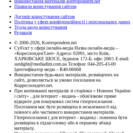
Використання матеріалів korrespondent.net
Правила користування сайтом
Договір користування сайтом
Політика у сфері конфіденційності і персональних даних
Угода щодо користування
Редакція
© 2000-2026, Korrespondent.net
Суб'єкт у сфері онлайн-медіа Назва онлайн-медіа –
«КореспонденТ.net» Адреса: 02091, місто Київ,
ХАРКІВСЬКЕ ШОСЕ, будинок 172-Б, офіс 208/1 E-mail:
sunlight@mediadim.com.ua
Телефон: 044-205-43-00
Ідентифікатор медіа – R40-06068
Використання будь-яких матеріалів, розміщених на
сайті, дозволяється за умови посилання на
Корреспондент.net.
При копіюванні матеріалів зі сторінки « Новини України
і світу» , для інтернет - видань - обов'язкове пряме
відкрите для пошукових систем гіперпосилання .
Посилання має бути розміщена в незалежності від
повного або часткового використання матеріалів.
Гіперпосилання ( для інтернет - видань) - повинна бути
розміщена в підзаголовку або в першому абзаці
матеріалу.