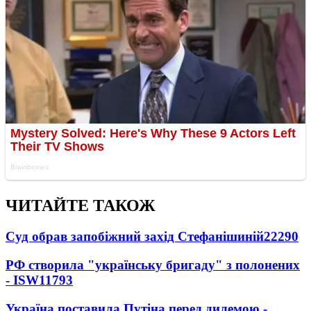
ЧИТАЙТЕ ТАКОЖ
Суд обрав запобіжний захід Стефанішиній
22290
РФ створила "українську бригаду" з полонених
- ISW
11793
Україна поставила Путіна перед дилемою -