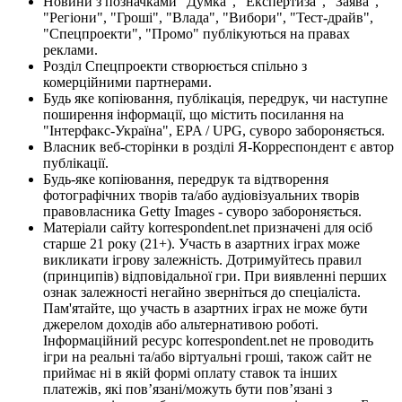
Новини з позначками "Думка", "Експертиза", "Заява",
"Регіони", "Гроші", "Влада", "Вибори", "Тест-драйв",
"Спецпроекти", "Промо" публікуються на правах
реклами.
Розділ Спецпроекти створюється спільно з
комерційними партнерами.
Будь яке копіювання, публікація, передрук, чи наступне
поширення інформації, що містить посилання на
"Інтерфакс-Україна", EPA / UPG, суворо забороняється.
Власник веб-сторінки в розділі Я-Корреспондент є автор
публікації.
Будь-яке копіювання, передрук та відтворення
фотографічних творів та/або аудіовізуальних творів
правовласника Getty Images - суворо забороняється.
Матеріали сайту korrespondent.net призначені для осіб
старше 21 року (21+). Участь в азартних іграх може
викликати ігрову залежність. Дотримуйтесь правил
(принципів) відповідальної гри. При виявленні перших
ознак залежності негайно зверніться до спеціаліста.
Пам'ятайте, що участь в азартних іграх не може бути
джерелом доходів або альтернативою роботі.
Інформаційний ресурс korrespondent.net не проводить
ігри на реальні та/або віртуальні гроші, також сайт не
приймає ні в якій формі оплату ставок та інших
платежів, які пов’язані/можуть бути пов’язані з