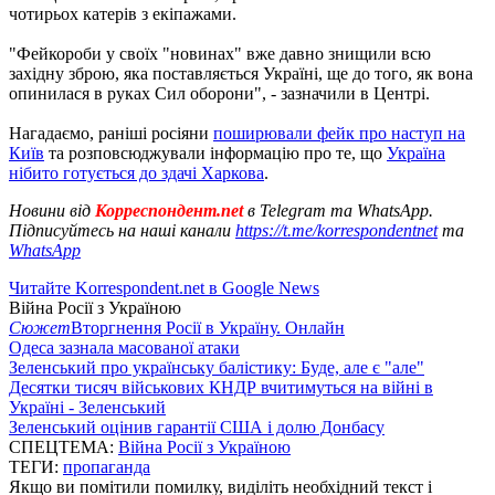
чотирьох катерів з екіпажами.
"Фейкороби у своїх "новинах" вже давно знищили всю
західну зброю, яка поставляється Україні, ще до того, як вона
опинилася в руках Сил оборони", - зазначили в Центрі.
Нагадаємо, раніші росіяни
поширювали фейк про наступ на
Київ
та розповсюджували інформацію про те, що
Україна
нібито готується до здачі Харкова
.
Новини від
Корреспондент.net
в Telegram та WhatsApp.
Підписуйтесь на наші канали
https://t.me/korrespondentnet
та
WhatsApp
Читайте Korrespondent.net в Google News
Війна Росії з Україною
Сюжет
Вторгнення Росії в Україну. Онлайн
Одеса зазнала масованої атаки
Зеленський про українську балістику: Буде, але є "але"
Десятки тисяч військових КНДР вчитимуться на війні в
Україні - Зеленський
Зеленський оцінив гарантії США і долю Донбасу
СПЕЦТЕМА:
Війна Росії з Україною
ТЕГИ:
пропаганда
Якщо ви помітили помилку, виділіть необхідний текст і