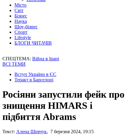
Місто
Світ
Бізнес
Наука
Шоу-бізнес
Спорт
Lifestyle
БЛОГИ ЧИТАЧІВ
СПЕЦТЕМА:
Війна в Ірані
ВСІ ТЕМИ
Вступ України в ЄС
Теракт в Барселоні
Росіяни запустили фейк про
знищення HIMARS і
підбиття Abrams
Текст:
Алена Шевчук
, 7 березня 2024, 19:15