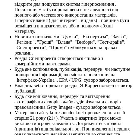
відкрите для пошукових систем гіперпосилання .
Посилання має бути розміщена в незалежності від
повного або часткового використання матеріалів.
Гіперпосилання ( для інтернет - видань) - повинна бути
розміщена в підзаголовку або в першому абзаці
матеріалу.
Новини з позначками "Думка", "Експертиза", "Заява",
"Регіони", "Гроші", "Влада", "Вибори", "Тест-драйв",
"Спецпроекти", "Промо" публікуються на правах
реклами.
Розділ Спецпроекти створюється спільно з
комерційними партнерами.
Будь яке копіювання, публікація, передрук, чи наступне
поширення інформації, що містить посилання на
"Інтерфакс-Україна", EPA / UPG, суворо забороняється.
Власник веб-сторінки в розділі Я-Корреспондент є автор
публікації.
Будь-яке копіювання, передрук та відтворення
фотографічних творів та/або аудіовізуальних творів
правовласника Getty Images - суворо забороняється.
Матеріали сайту korrespondent.net призначені для осіб
старше 21 року (21+). Участь в азартних іграх може
викликати ігрову залежність. Дотримуйтесь правил
(принципів) відповідальної гри. При виявленні перших
ознак залежності негайно зверніться до спеціаліста.