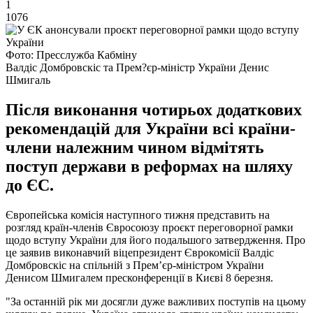
1
1076
Фото: Пресслужба Кабміну
Валдіс Домбровскіс та Прем?єр-міністр України Денис
Шмигаль
Після виконання чотирьох додаткових
рекомендацій для України всі країни-
члени належним чином відмітять
поступ держави в реформах на шляху
до ЄС.
Європейська комісія наступного тижня представить на
розгляд країн-членів Євросоюзу проєкт переговорної рамки
щодо вступу України для його подальшого затвердження. Про
це заявив виконавчий віцепрезидент Єврокомісії Валдіс
Домбровскіс на спільній з Премʼєр-міністром України
Денисом Шмигалем пресконференції в Києві 8 березня.
"За останній рік ми досягли дуже важливих поступів на цьому