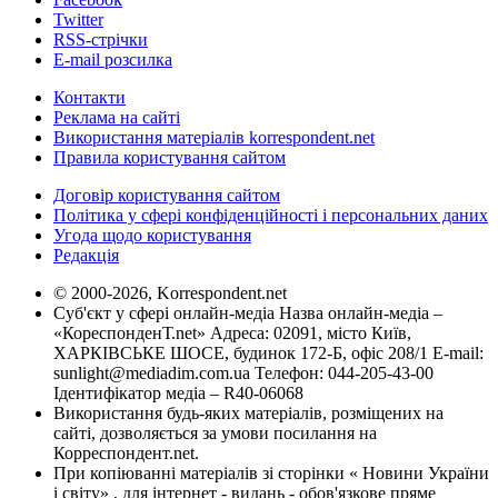
Twitter
RSS-стрічки
E-mail розсилка
Контакти
Реклама на сайті
Використання матеріалів korrespondent.net
Правила користування сайтом
Договір користування сайтом
Політика у сфері конфіденційності і персональних даних
Угода щодо користування
Редакція
© 2000-2026, Korrespondent.net
Суб'єкт у сфері онлайн-медіа Назва онлайн-медіа –
«КореспонденТ.net» Адреса: 02091, місто Київ,
ХАРКІВСЬКЕ ШОСЕ, будинок 172-Б, офіс 208/1 E-mail:
sunlight@mediadim.com.ua
Телефон: 044-205-43-00
Ідентифікатор медіа – R40-06068
Використання будь-яких матеріалів, розміщених на
сайті, дозволяється за умови посилання на
Корреспондент.net.
При копіюванні матеріалів зі сторінки « Новини України
і світу» , для інтернет - видань - обов'язкове пряме