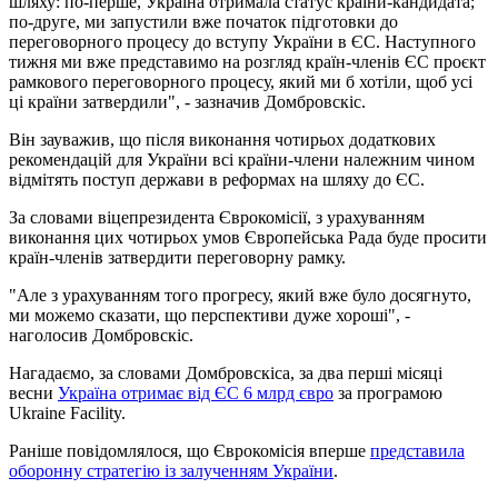
шляху: по-перше, Україна отримала статус країни-кандидата;
по-друге, ми запустили вже початок підготовки до
переговорного процесу до вступу України в ЄС. Наступного
тижня ми вже представимо на розгляд країн-членів ЄС проєкт
рамкового переговорного процесу, який ми б хотіли, щоб усі
ці країни затвердили", - зазначив Домбровскіс.
Він зауважив, що після виконання чотирьох додаткових
рекомендацій для України всі країни-члени належним чином
відмітять поступ держави в реформах на шляху до ЄС.
За словами віцепрезидента Єврокомісії, з урахуванням
виконання цих чотирьох умов Європейська Рада буде просити
країн-членів затвердити переговорну рамку.
"Але з урахуванням того прогресу, який вже було досягнуто,
ми можемо сказати, що перспективи дуже хороші", -
наголосив Домбровскіс.
Нагадаємо, за словами Домбровскіса, за два перші місяці
весни
Україна отримає від ЄС 6 млрд євро
за програмою
Ukraine Facility.
Раніше повідомлялося, що Єврокомісія вперше
представила
оборонну стратегію із залученням України
.