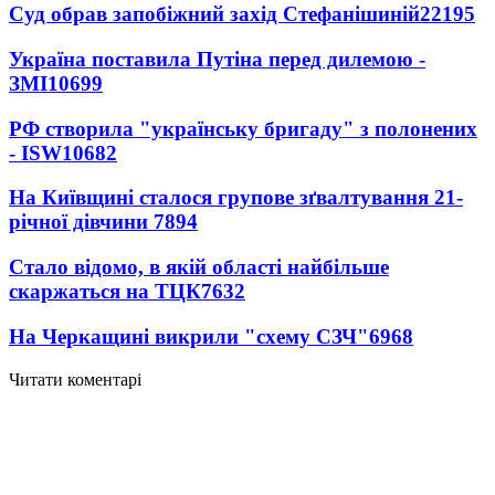
Суд обрав запобіжний захід Стефанішиній
22195
Україна поставила Путіна перед дилемою -
ЗМІ
10699
РФ створила "українську бригаду" з полонених
- ISW
10682
На Київщині сталося групове зґвалтування 21-
річної дівчини
7894
Стало відомо, в якій області найбільше
скаржаться на ТЦК
7632
На Черкащині викрили "схему СЗЧ"
6968
Читати коментарі