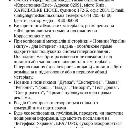
«КореспонденТ.net» Адреса: 02091, місто Київ,
ХАРКІВСЬКЕ ШОСЕ, будинок 172-Б, офіс 208/1 E-mail:
sunlight@mediadim.com.ua
Телефон: 044-205-43-00
Ідентифікатор медіа – R40-06068
Використання будь-яких матеріалів, розміщених на
сайті, дозволяється за умови посилання на
Корреспондент.net.
При копіюванні матеріалів зі сторінки « Новини України
і світу» , для інтернет - видань - обов'язкове пряме
відкрите для пошукових систем гіперпосилання .
Посилання має бути розміщена в незалежності від
повного або часткового використання матеріалів.
Гіперпосилання ( для інтернет - видань) - повинна бути
розміщена в підзаголовку або в першому абзаці
матеріалу.
Новини з позначками "Думка", "Експертиза", "Заява",
"Регіони", "Гроші", "Влада", "Вибори", "Тест-драйв",
"Спецпроекти", "Промо" публікуються на правах
реклами.
Розділ Спецпроекти створюється спільно з
комерційними партнерами.
Будь яке копіювання, публікація, передрук, чи наступне
поширення інформації, що містить посилання на
"Інтерфакс-Україна", EPA / UPG, суворо забороняється.