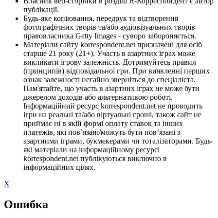
Власник веб-сторінки в розділі Я-Корреспондент є автор
публікації.
Будь-яке копіювання, передрук та відтворення
фотографічних творів та/або аудіовізуальних творів
правовласника Getty Images - суворо забороняється.
Матеріали сайту korrespondent.net призначені для осіб
старше 21 року (21+). Участь в азартних іграх може
викликати ігрову залежність. Дотримуйтесь правил
(принципів) відповідальної гри. При виявленні перших
ознак залежності негайно зверніться до спеціаліста.
Пам'ятайте, що участь в азартних іграх не може бути
джерелом доходів або альтернативою роботі.
Інформаційний ресурс korrespondent.net не проводить
ігри на реальні та/або віртуальні гроші, також сайт не
приймає ні в якій формі оплату ставок та інших
платежів, які пов’язані/можуть бути пов’язані з
азартними іграми, букмекерами чи тоталізаторами. Будь-
які матеріали на інформаційному ресурсі
korrespondent.net публікуються виключно в
інформаційних цілях.
X
Ошибка