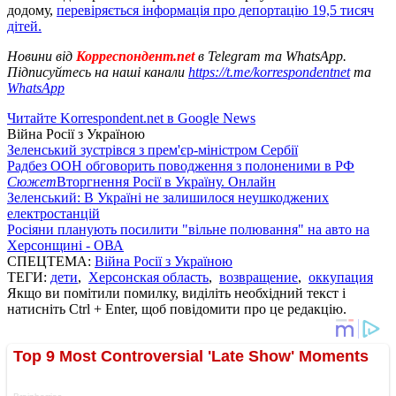
додому,
перевіряється інформація про депортацію 19,5 тисяч
дітей.
Новини від
Корреспондент.net
в Telegram та WhatsApp.
Підписуйтесь на наші канали
https://t.me/korrespondentnet
та
WhatsApp
Читайте Korrespondent.net в Google News
Війна Росії з Україною
Зеленський зустрівся з прем'єр-міністром Сербії
Радбез ООН обговорить поводження з полоненими в РФ
Сюжет
Вторгнення Росії в Україну. Онлайн
Зеленський: В Україні не залишилося неушкоджених
електростанцій
Росіяни планують посилити "вільне полювання" на авто на
Херсонщині - ОВА
СПЕЦТЕМА:
Війна Росії з Україною
ТЕГИ:
дети
,
Херсонская область
,
возвращение
,
оккупация
Якщо ви помітили помилку, виділіть необхідний текст і
натисніть Ctrl + Enter, щоб повідомити про це редакцію.