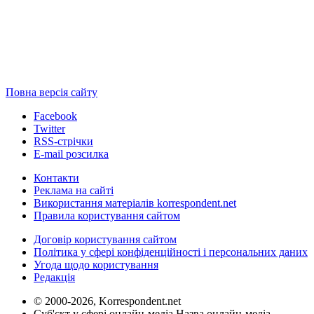
Повна версія сайту
Facebook
Twitter
RSS-стрічки
E-mail розсилка
Контакти
Реклама на сайті
Використання матеріалів korrespondent.net
Правила користування сайтом
Договір користування сайтом
Політика у сфері конфіденційності і персональних даних
Угода щодо користування
Редакція
© 2000-2026, Korrespondent.net
Суб'єкт у сфері онлайн-медіа Назва онлайн-медіа –