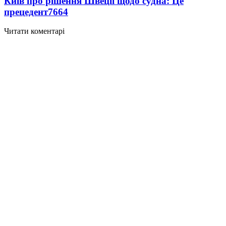
Київ про рішення Швеції щодо судна: Це
прецедент
7664
Читати коментарі