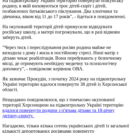
На підконтрольну Україні територію повернули опікунську
родину, в якій виховуються троє дітей-сиріт і дітей,
позбавлених батьківського піклування. Два хлопчики та
дівчинка, віком від 11 до 17 років", - йдеться в повідомленні.
На окупованій території дітей примусили відвідувати
російську школу, а матері погрожували, що в разі відмови
заберуть дітей.
"Через тиск і переслідування росіян родина майже не
виходила з дому і жила в постійному стресі. Нині матір з
дітьми чекає реабілітація. Вони перебувають у безпечному
місці, де отримують необхідну медичну та психологічну
допомогу", - повідомляє керівник ОВА.
Як зазначає Прокудін, з початку 2024 року на підконтрольну
Україні територію вдалося повернути 38 дітей із Херсонської
області.
Нещодавно повідомлялося, що з тимчасово окупованої
території Херсонщини на підконтрольну Україні територію
вдалося повернути родини з п'ятьма дітьми та 18-річну
дитину-сироту.
Нагадаємо, тільки кілька сотень українських дітей із загальної
кількості депортованих росіянами повернуто