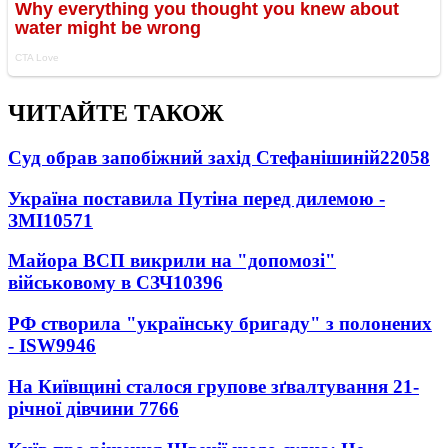
ЧИТАЙТЕ ТАКОЖ
Суд обрав запобіжний захід Стефанішиній
22058
Україна поставила Путіна перед дилемою -
ЗМІ
10571
Майора ВСП викрили на "допомозі"
військовому в СЗЧ
10396
РФ створила "українську бригаду" з полонених
- ISW
9946
На Київщині сталося групове зґвалтування 21-
річної дівчини
7766