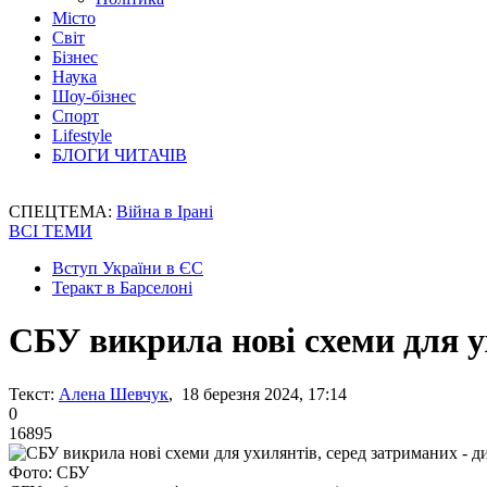
Місто
Світ
Бізнес
Наука
Шоу-бізнес
Спорт
Lifestyle
БЛОГИ ЧИТАЧІВ
СПЕЦТЕМА:
Війна в Ірані
ВСІ ТЕМИ
Вступ України в ЄС
Теракт в Барселоні
СБУ викрила нові схеми для у
Текст:
Алена Шевчук
, 18 березня 2024, 17:14
0
16895
Фото: СБУ