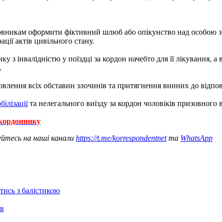
никам оформити фіктивний шлюб або опікунство над особою з ін
ації актів цивільного стану.
 з інвалідністю у поїздці за кордон начебто для її лікування, а
.
влення всіх обставин злочинів та притягнення винних до відпов
ілізації
та нелегального виїзду за кордон чоловіків призовного в
икордоннику
уйтесь на наші канали
https://t.me/korrespondentnet
та
WhatsApp
отись з балістикою
ів