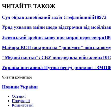
ЧИТАЙТЕ ТАКОЖ
Суд обрав запобіжний захід Стефанішиній
18973
Уряд ухвалив зміни щодо відстрочки від мобілізац
Зеленський зробив заяву про мирні переговори
10
Майора ВСП викрили на "допомозі" військовому
"Медові пастки": СБУ попередила військових
101
Україна поставила Путіна перед дилемою - ЗМІ
10
Читати коментарі
Новини України
Останні
Популярні
Коментовані