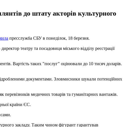
илянтів до штату акторів культурного
мила
пресслужба СБУ в понеділок, 18 березня.
 директор театру та посадовиця міського відділу реєстрації
нтів. Вартість таких "послуг" оцінювали до 10 тисяч доларів.
а підробленими документами. Зловмисники шукали потенційних
к перевізників медичних товарів та гуманітарних вантажів.
дньої країни ЄС.
йсами.
турного закладу. Таким чином фігурант гарантував