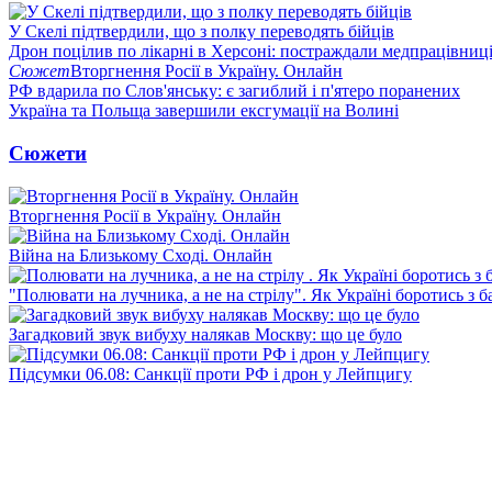
У Скелі підтвердили, що з полку переводять бійців
Дрон поцілив по лікарні в Херсоні: постраждали медпрацівниц
Сюжет
Вторгнення Росії в Україну. Онлайн
РФ вдарила по Слов'янську: є загиблий і п'ятеро поранених
Україна та Польща завершили ексгумації на Волині
Сюжети
Вторгнення Росії в Україну. Онлайн
Війна на Близькому Сході. Онлайн
"Полювати на лучника, а не на стрілу". Як Україні боротись з 
Загадковий звук вибуху налякав Москву: що це було
Підсумки 06.08: Санкції проти РФ і дрон у Лейпцигу