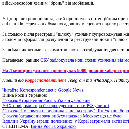
військовозобов’язаним "бронь" від мобілізації.
У Дніпрі викрили юриста, який пропонував потенційним призов
спільників, серед яких була посадовиця місцевого відділу реєстр
За схемою після реєстрації "шлюбу" ухилянт супроводжував жінку
Згодом їй оформляли розлучення та реєстрували новий "шлюб"
За всіма викритими фактами тривають розслідування для встано
Нагадаємо, раніше
СБУ заблокувала нові схеми ухилення від моб
На Львівщині ухилянт пропонував 9000 доларів хабаря пр
Новини від
Корреспондент.net
в Telegram та WhatsApp. Підпис
Читайте Korrespondent.net в Google News
Війна Росії з Україною
Сюжет
Вторгнення Росії в Україну. Онлайн
УЧХ повідомив про безпрецедентні атаки РФ у липні
Сюжет
"Полювати на лучника, а не на стрілу". Як Україні бор
Сюжет
Загадковий звук вибуху налякав Москву: що це було
Їздили в Україну заради полонених: у Кореї затримали активіст
СПЕЦТЕМА:
Війна Росії з Україною