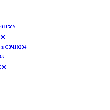
ії
11569
696
 в СЗЧ
10234
58
098