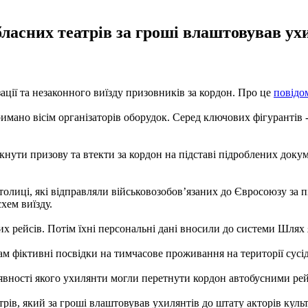
бласних театрів за гроші влаштовував ух
ації та незаконного виїзду призовників за кордон. Про це
повідо
римано вісім організаторів оборудок. Серед ключових фігурантів -
ути призову та втекти за кордон на підставі підроблених докуме
толиці, які відправляли військовозобов’язаних до Євросоюзу з
хем виїзду.
рейсів. Потім їхні персональні дані вносили до системи Шлях я
ам фіктивні посвідки на тимчасове проживання на території сусі
аявності якого ухилянти могли перетнути кордон автобусними ре
рів, який за гроші влаштовував ухилянтів до штату акторів куль