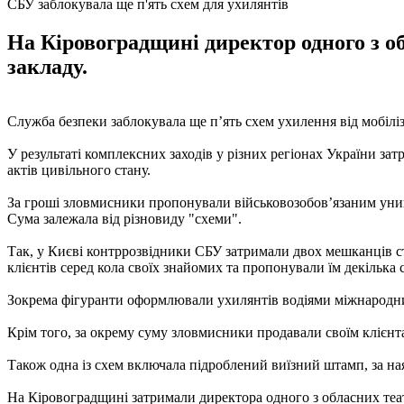
СБУ заблокувала ще п'ять схем для ухилянтів
На Кіровоградщині директор одного з о
закладу.
Служба безпеки заблокувала ще п’ять схем ухилення від мобіліз
У результаті комплексних заходів у різних регіонах України зат
актів цивільного стану.
За гроші зловмисники пропонували військовозобов’язаним уникн
Сума залежала від різновиду "схеми".
Так, у Києві контррозвідники СБУ затримали двох мешканців с
клієнтів серед кола своїх знайомих та пропонували їм декілька с
Зокрема фігуранти оформлювали ухилянтів водіями міжнародних 
Крім того, за окрему суму зловмисники продавали своїм клієнт
Також одна із схем включала підроблений виїзний штамп, за н
На Кіровоградщині затримали директора одного з обласних теат