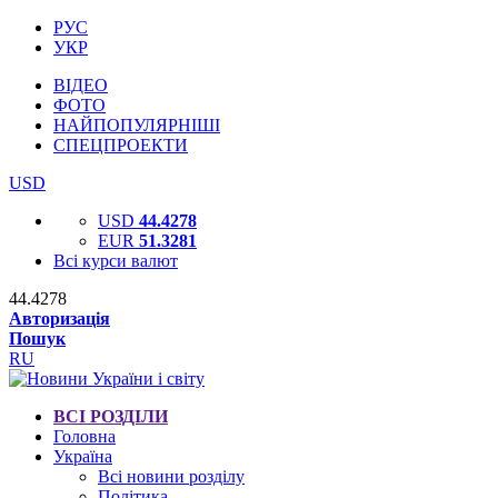
РУС
УКР
ВІДЕО
ФОТО
НАЙПОПУЛЯРНІШІ
СПЕЦПРОЕКТИ
USD
USD
44.4278
EUR
51.3281
Всі курси валют
44.4278
Авторизація
Пошук
RU
ВСІ РОЗДІЛИ
Головна
Україна
Всі новини розділу
Політика