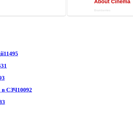
ії
11495
631
93
 в СЗЧ
10092
83