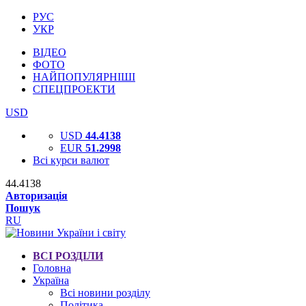
РУС
УКР
ВІДЕО
ФОТО
НАЙПОПУЛЯРНІШІ
СПЕЦПРОЕКТИ
USD
USD
44.4138
EUR
51.2998
Всі курси валют
44.4138
Авторизація
Пошук
RU
ВСІ РОЗДІЛИ
Головна
Україна
Всі новини розділу
Політика