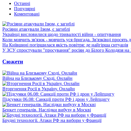
Останні
Популярні
Коментовані
Росіяни атакували Ізюм, є загиблі
Українці висловилися щодо тривалості війни - опитування
Коли мовчить зв'язок - мовчить уся бригада. Зв'язківці просять
На Київщині погіршилася якість повітря: де найгірша ситуація
У ЗСУ спростували "просування" росіян до Білого Колодязя на
Сюжети
Війна на Близькому Сході. Онлайн
Вторгнення Росії в Україну. Онлайн
Підсумки 06.08: Санкції проти РФ і дрон у Лейпцигу
Бенкет генералів. Наслідки вибуху в Москві
Брудні технології. Атаки РФ на вибори у Франції