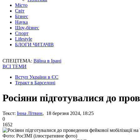
Місто
Світ
Бізнес
Наука
Шоу-бізнес
Спорт
Lifestyle
БЛОГИ ЧИТАЧІВ
СПЕЦТЕМА:
Війна в Ірані
ВСІ ТЕМИ
Вступ України в ЄС
Теракт в Барселоні
Росіяни підготувалися до пров
Текст:
Інна Літвин
, 18 березня 2024, 18:25
0
1652
Фото: РосЗМІ (ілюстративне фото)