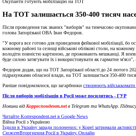
Окупанти готують мобілізацію на ТОТ
На ТОТ залишається 350-400 тисяч насел
Після проведення так званих "виборів" на тимчасово окупованих
голова Запорізької ОВА Іван Федоров.
"У ворога все готово для проведення фейкової мобілізації, бо о
кожному районі та селищі військові облікові столи, на кожном
володіти повністю картиною, де проживають мешканці. Я впевн
буде силою затягувати їх і використовувати як гарматне м'ясо", -
Федоров додав, що на ТОТ Запорізької області до 24 лютого 20
підрахунками обласної влади, на ТОТ залишається 350-400 тисяч
Раніше повідомлялося, що загарбники
створюють військкомати 
Після виборів мобілізація в Росії може посилитись - ГУР
Новини від
Корреспондент.net
в Telegram та WhatsApp. Підпис
Читайте Korrespondent.net в Google News
Війна Росії з Україною
Їздили в Україну заради полонених: у Кореї затримали активіст
Сюжет
Вторгнення Росії в Україну. Онлайн