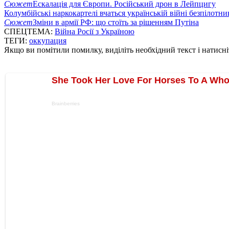
Сюжет
Ескалація для Європи. Російський дрон в Лейпцигу
Колумбійські наркокартелі вчаться українській війні безпілотни
Сюжет
Зміни в армії РФ: що стоїть за рішенням Путіна
СПЕЦТЕМА:
Війна Росії з Україною
ТЕГИ:
оккупация
Якщо ви помітили помилку, виділіть необхідний текст і натисніт