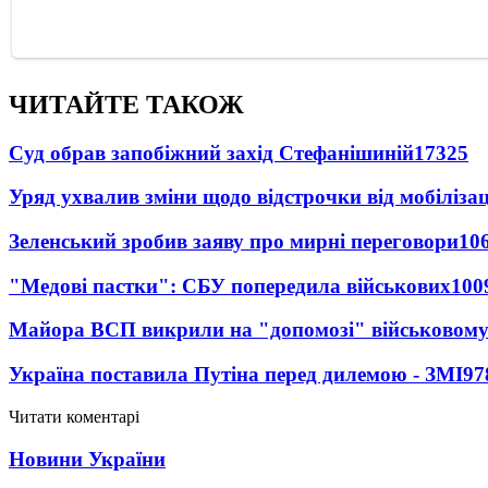
ЧИТАЙТЕ ТАКОЖ
Суд обрав запобіжний захід Стефанішиній
17325
Уряд ухвалив зміни щодо відстрочки від мобілізац
Зеленський зробив заяву про мирні переговори
10
"Медові пастки": СБУ попередила військових
100
Майора ВСП викрили на "допомозі" військовому
Україна поставила Путіна перед дилемою - ЗМІ
97
Читати коментарі
Новини України