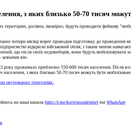
ення, з яких близько 50-70 тисяч можуть
 територіях, росіяни, імовірно, будуть проводити фейкову "мобі
станні чотири місяці ворог проводив підготовку до проведення моб
у підприємстві відкрили військовий облік, і таким чином намагаю
ений, що після своїх недовиборів, вони будуть мобілізовувати
 зазначив він.
22 року проживало приблизно 550-600 тисяч населення. Після вто
 населення, з яких близько 50-70 тисяч можуть бути мобілізовані
на окупованих територіях.
уйтесь на наші канали
https://t.me/korrespondentnet
та
WhatsApp
ів