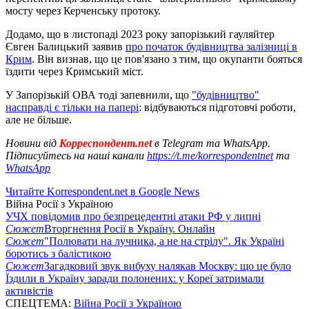
мосту через Керченську протоку.
Додамо, що в листопаді 2023 року запорізький гауляйтер
Євген Балицький заявив
про початок будівництва залізниці в
Крим
. Він визнав, що це пов'язано з тим, що окупанти бояться
їздити через Кримський міст.
У Запорізькій ОВА тоді запевнили, що
"будівництво"
насправді є тільки на папері
: відбуваються підготовчі роботи,
але не більше.
Новини від
Корреспондент.net
в Telegram та WhatsApp.
Підписуйтесь на наші канали
https://t.me/korrespondentnet
та
WhatsApp
Читайте Korrespondent.net в Google News
Війна Росії з Україною
УЧХ повідомив про безпрецедентні атаки РФ у липні
Сюжет
Вторгнення Росії в Україну. Онлайн
Сюжет
"Полювати на лучника, а не на стрілу". Як Україні
боротись з балістикою
Сюжет
Загадковий звук вибуху налякав Москву: що це було
Їздили в Україну заради полонених: у Кореї затримали
активістів
СПЕЦТЕМА:
Війна Росії з Україною