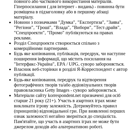
повного або часткового використання матеріалів.
Гіперпосилання ( для інтернет - видань) - повинна бути
розміщена в підзаголовку або в першому абзаці
матеріалу.
Новини з позначками "Думка", "Експертиза", "Заява",
"Регіони", "Гроші", "Влада", "Вибори", "Тест-драйв",
"Спецпроекти", "Промо" публікуються на правах
реклами.
Розділ Спецпроекти створюється спільно з
комерційними партнерами.
Будь яке копіювання, публікація, передрук, чи наступне
поширення інформації, що містить посилання на
"Інтерфакс-Україна", EPA / UPG, суворо забороняється.
Власник веб-сторінки в розділі Я-Корреспондент є автор
публікації.
Будь-яке копіювання, передрук та відтворення
фотографічних творів та/або аудіовізуальних творів
правовласника Getty Images - суворо забороняється.
Матеріали сайту korrespondent.net призначені для осіб
старше 21 року (21+). Участь в азартних іграх може
викликати ігрову залежність. Дотримуйтесь правил
(принципів) відповідальної гри. При виявленні перших
ознак залежності негайно зверніться до спеціаліста.
Пам'ятайте, що участь в азартних іграх не може бути
джерелом доходів або альтернативою роботі.