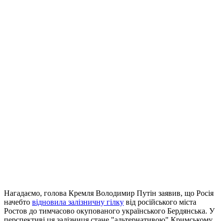
Нагадаємо, голова Кремля Володимир Путін заявив, що Росія
начебто
відновила залізничну гілку
від російського міста
Ростов до тимчасово окупованого українського Бердянська. У
перспективі ця залізниця стане "альтернативою" Кримському