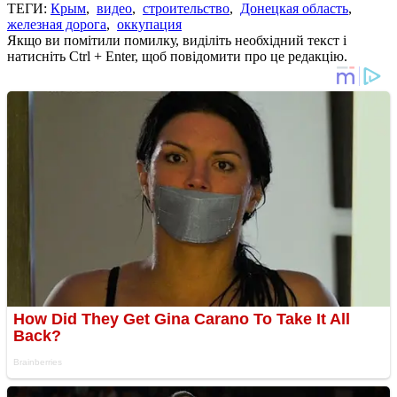
ТЕГИ:
Крым
,
видео
,
строительство
,
Донецкая область
,
железная дорога
,
оккупация
Якщо ви помітили помилку, виділіть необхідний текст і
натисніть Ctrl + Enter, щоб повідомити про це редакцію.