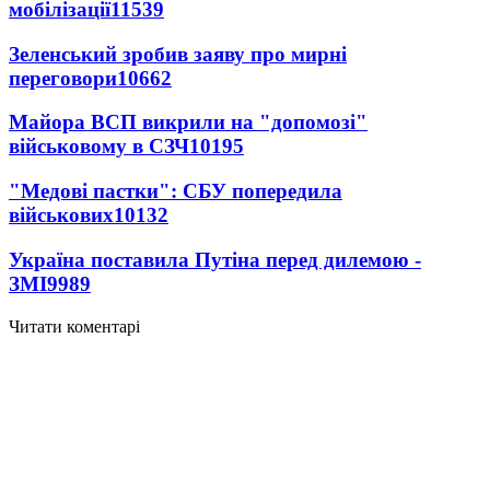
мобілізації
11539
Зеленський зробив заяву про мирні
переговори
10662
Майора ВСП викрили на "допомозі"
військовому в СЗЧ
10195
"Медові пастки": СБУ попередила
військових
10132
Україна поставила Путіна перед дилемою -
ЗМІ
9989
Читати коментарі