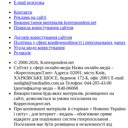
E-mail розсилка
Контакти
Реклама на сайті
Використання матеріалів korrespondent.net
Правила користування сайтом
Договір користування сайтом
Політика у сфері конфіденційності і персональних даних
Угода щодо користування
Редакція
© 2000-2026, Korrespondent.net
Суб'єкт у сфері онлайн-медіа Назва онлайн-медіа –
«КореспонденТ.net» Адреса: 02091, місто Київ,
ХАРКІВСЬКЕ ШОСЕ, будинок 172-Б, офіс 208/1 E-mail:
sunlight@mediadim.com.ua
Телефон: 044-205-43-00
Ідентифікатор медіа – R40-06068
Використання будь-яких матеріалів, розміщених на
сайті, дозволяється за умови посилання на
Корреспондент.net.
При копіюванні матеріалів зі сторінки « Новини України
і світу» , для інтернет - видань - обов'язкове пряме
відкрите для пошукових систем гіперпосилання .
Посилання має бути розміщена в незалежності від