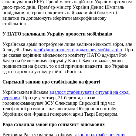
фінансування (EFF). Гроші мають надійти в Україну протягом
двох-трьох днів. Премʼєр-міністр України Денис Шмигаль
повідомив, ці гроші покриють найважливіші бюджетні
видатки та допоможуть зберігати макрофінансову
стабільність.
У НАТО закликали Україну провести мобілізацію
Українська армія потребує не лише великої кількості зброї, але
й людей. Тому
необхідно провести додаткову мобілізацію
. Про
це сказав керівник військового комітету НАТО адмірал Роб
Бауер на безпековому форумі у Києві. Бауер вважає, якщо
подивитися на факти, то є всі причини вважати, що Україна
здатна досягти успіху у війні з Росією.
Сирський заявив про стабілізацію на фронті
Українським військам
вдалося стабілізувати ситуації на сході
держави
. Про це у четвер, 21 березня, сказав
головнокомандувач ЗСУ Олександр Сирський під час
телефонної розмови з начальником Об'єднаного штабу
Збройних сил Франції генералом армії Тьєрі Бюркаром.
Рада схвалила закон про соцзахист військових
Верховна Рада ухвалила в цілому
закон щодо забезпечення