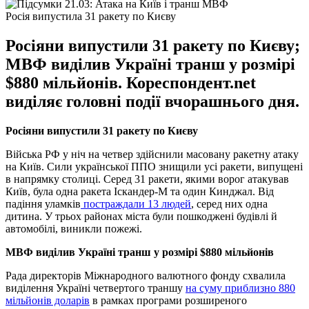
Росія випустила 31 ракету по Києву
Росіяни випустили 31 ракету по Києву;
МВФ виділив Україні транш у розмірі
$880 мільйонів. Кореспондент.net
виділяє головні події вчорашнього дня.
Росіяни випустили 31 ракету по Києву
Війська РФ у ніч на четвер здійснили масовану ракетну атаку
на Київ. Сили української ППО знищили усі ракети, випущені
в напрямку столиці. Серед 31 ракети, якими ворог атакував
Київ, була одна ракета Іскандер-М та один Кинджал. Від
падіння уламків
постраждали 13 людей
, серед них одна
дитина. У трьох районах міста були пошкоджені будівлі й
автомобілі, виникли пожежі.
МВФ виділив Україні транш у розмірі $880 мільйонів
Рада директорів Міжнародного валютного фонду схвалила
виділення Україні четвертого траншу
на суму приблизно 880
мільйонів доларів
в рамках програми розширеного