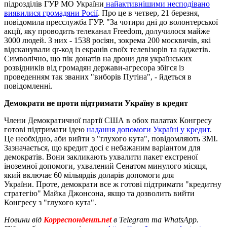
підрозділів ГУР МО України
найактивнішими несподівано
виявилися громадяни Росії
. Про це в четвер, 21 березня,
повідомила пресслужба ГУР. "За чотири дні до волонтерської
акції, яку проводить телеканал Freedom, долучилося майже
3000 людей. З них - 1538 росіян, зокрема 200 москвичів, які
відсканували qr-код із екранів своїх телевізорів та ґаджетів.
Символічно, що пік донатів на дрони для українських
розвідників від громадян держави-агресора збігся із
проведенням так званих "виборів Путіна", - йдеться в
повідомленні.
Демократи не проти підтримати Україну в кредит
Члени Демократичної партії США в обох палатах Конгресу
готові підтримати ідею
надання допомоги Україні у кредит
.
Це необхідно, аби вийти з "глухого кута", повідомляють ЗМІ.
Зазначається, що кредит досі є небажаним варіантом для
демократів. Вони закликають ухвалити пакет екстреної
іноземної допомоги, ухвалений Сенатом минулого місяця,
який включає 60 мільярдів доларів допомоги для
України. Проте, демократи все ж готові підтримати "кредитну
стратегію" Майка Джонсона, якщо та дозволить вийти
Конгресу з "глухого кута".
Новини від
Корреспондент.net
в Telegram та WhatsApp.