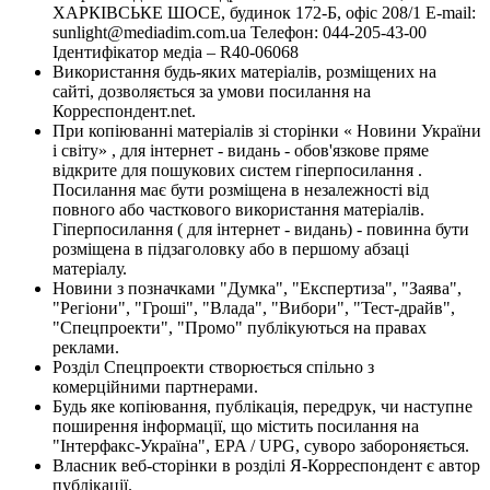
ХАРКІВСЬКЕ ШОСЕ, будинок 172-Б, офіс 208/1 E-mail:
sunlight@mediadim.com.ua
Телефон: 044-205-43-00
Ідентифікатор медіа – R40-06068
Використання будь-яких матеріалів, розміщених на
сайті, дозволяється за умови посилання на
Корреспондент.net.
При копіюванні матеріалів зі сторінки « Новини України
і світу» , для інтернет - видань - обов'язкове пряме
відкрите для пошукових систем гіперпосилання .
Посилання має бути розміщена в незалежності від
повного або часткового використання матеріалів.
Гіперпосилання ( для інтернет - видань) - повинна бути
розміщена в підзаголовку або в першому абзаці
матеріалу.
Новини з позначками "Думка", "Експертиза", "Заява",
"Регіони", "Гроші", "Влада", "Вибори", "Тест-драйв",
"Спецпроекти", "Промо" публікуються на правах
реклами.
Розділ Спецпроекти створюється спільно з
комерційними партнерами.
Будь яке копіювання, публікація, передрук, чи наступне
поширення інформації, що містить посилання на
"Інтерфакс-Україна", EPA / UPG, суворо забороняється.
Власник веб-сторінки в розділі Я-Корреспондент є автор
публікації.