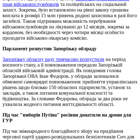
прав військовослужбовців
та поліцейських на соціальний
захист. Зокрема, було встановлено на рівні закону грошова
виплата в розмірі 15 млн гривень родині захисника в разі його
загибелі. Також підтримана можливість перебування
військовослужбовців на лікуванні до 12 місяців, зокрема за
кордоном, без необхідності через чотири місяці особисто
проходити військово-лікарську комісію.
Парламент розпустив Запорізьку облраду
Запорізьку обласну раду тимчасово розпустили
на період
воєнного стану, а її повноваження передали Запорізькій
обласній військовій адміністрації. Як повідомив голова
Запорізької ОВА Іван Федоров, у облради залишалися
обмежені самоврядні повноваження: прийняття управлінських
рішень щодо близько 150 обласних підприємств, установ та
закладів, а також питання комунальної власності та
будівництва. За словами Федорова, облрада за два роки не
ухвалила жодного питання життєдіяльності області.
Під час "виборів Путіна" росіяни донатили на дрони для
ГУР
Під час міжнародного благодійного збору на придбання
чергової партії ударно-розвідувальних безпілотників Сич для