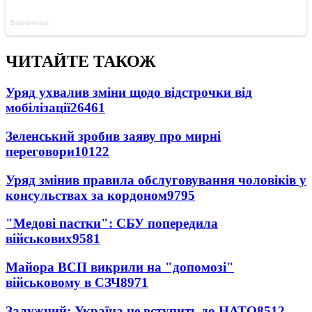
ЧИТАЙТЕ ТАКОЖ
Уряд ухвалив зміни щодо відстрочки від
мобілізації
26461
Зеленський зробив заяву про мирні
переговори
10122
Уряд змінив правила обслуговування чоловіків у
консульствах за кордоном
9795
"Медові пастки": СБУ попередила
військових
9581
Майора ВСП викрили на "допомозі"
військовому в СЗЧ
8971
Залужний: Україна не вступить до НАТО
8512