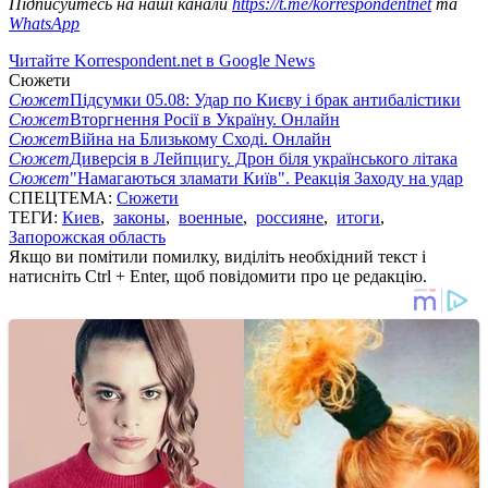
Підписуйтесь на наші канали
https://t.me/korrespondentnet
та
WhatsApp
Читайте Korrespondent.net в Google News
Сюжети
Сюжет
Підсумки 05.08: Удар по Києву і брак антибалістики
Сюжет
Вторгнення Росії в Україну. Онлайн
Сюжет
Війна на Близькому Сході. Онлайн
Сюжет
Диверсія в Лейпцигу. Дрон біля українського літака
Сюжет
"Намагаються зламати Київ". Реакція Заходу на удар
СПЕЦТЕМА:
Сюжети
ТЕГИ:
Киев
,
законы
,
военные
,
россияне
,
итоги
,
Запорожская область
Якщо ви помітили помилку, виділіть необхідний текст і
натисніть Ctrl + Enter, щоб повідомити про це редакцію.