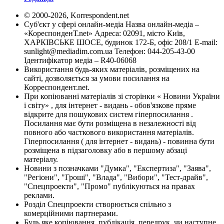
© 2000-2026, Korrespondent.net
Суб'єкт у сфері онлайн-медіа Назва онлайн-медіа –
«КореспонденТ.net» Адреса: 02091, місто Київ,
ХАРКІВСЬКЕ ШОСЕ, будинок 172-Б, офіс 208/1 E-mail:
sunlight@mediadim.com.ua
Телефон: 044-205-43-00
Ідентифікатор медіа – R40-06068
Використання будь-яких матеріалів, розміщених на
сайті, дозволяється за умови посилання на
Корреспондент.net.
При копіюванні матеріалів зі сторінки « Новини України
і світу» , для інтернет - видань - обов'язкове пряме
відкрите для пошукових систем гіперпосилання .
Посилання має бути розміщена в незалежності від
повного або часткового використання матеріалів.
Гіперпосилання ( для інтернет - видань) - повинна бути
розміщена в підзаголовку або в першому абзаці
матеріалу.
Новини з позначками "Думка", "Експертиза", "Заява",
"Регіони", "Гроші", "Влада", "Вибори", "Тест-драйв",
"Спецпроекти", "Промо" публікуються на правах
реклами.
Розділ Спецпроекти створюється спільно з
комерційними партнерами.
Будь яке копіювання, публікація, передрук, чи наступне