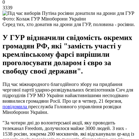
0
3339
Фото: Колаж ГУР Міноборони України
Серед тих, хто донатив на дрони для ГУР, половина - росіяни.
У ГУР відзначили свідомість окремих
громадян РФ, які "замість участі у
кремлівському фарсі вирішили
проголосувати доларом і євро за
свободу своєї держави".
Під час міжнародного благодійного збору на придбання
чергової партії ударно-розвідувальних безпілотників Сич для
підрозділів ГУР МО України найактивнішими несподівано
виявилися громадяни Росії. Про це в четвер, 21 березня,
повідомила
пресслужба Головного управління розвідки
Міноборони України.
"За чотири дні до волонтерської акції, яку проводить
телеканал Freedom, долучилося майже 3000 людей. З них -
1538 росіян, зокрема 200 москвичів, які відсканували qr-код із