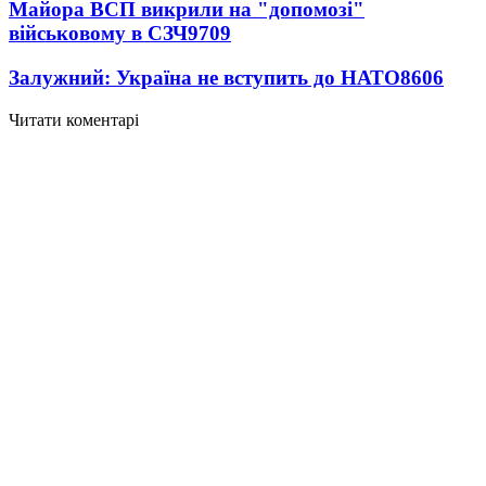
Майора ВСП викрили на "допомозі"
військовому в СЗЧ
9709
Залужний: Україна не вступить до НАТО
8606
Читати коментарі