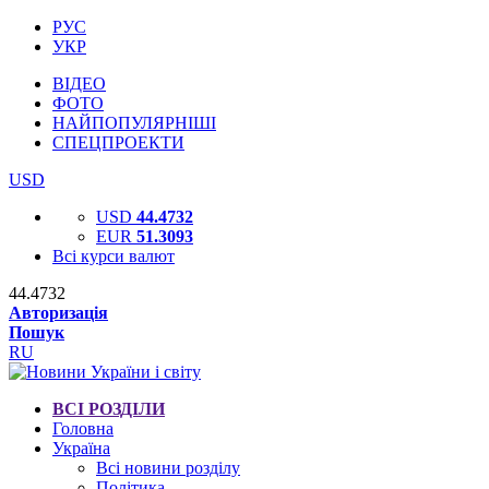
РУС
УКР
ВІДЕО
ФОТО
НАЙПОПУЛЯРНІШІ
СПЕЦПРОЕКТИ
USD
USD
44.4732
EUR
51.3093
Всі курси валют
44.4732
Авторизація
Пошук
RU
ВСІ РОЗДІЛИ
Головна
Україна
Всі новини розділу
Політика