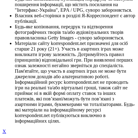
поширення інформації, що містить посилання на
"Інтерфакс-Україна", EPA / UPG, суворо забороняється.
Власник веб-сторінки в розділі Я-Корреспондент є автор
публікації.
Будь-яке копіювання, передрук та відтворення
фотографічних творів та/або аудіовізуальних творів
правовласника Getty Images - суворо забороняється.
Матеріали сайту korrespondent.net призначені для осіб
старше 21 року (21+). Участь в азартних іграх може
викликати ігрову залежність. Дотримуйтесь правил
(принципів) відповідальної гри. При виявленні перших
ознак залежності негайно зверніться до спеціаліста.
Пам'ятайте, що участь в азартних іграх не може бути
джерелом доходів або альтернативою роботі.
Інформаційний ресурс korrespondent.net не проводить
ігри на реальні та/або віртуальні гроші, також сайт не
приймає ні в якій формі оплату ставок та інших
платежів, які пов’язані/можуть бути пов’язані з
азартними іграми, букмекерами чи тоталізаторами. Будь-
які матеріали на інформаційному ресурсі
korrespondent.net публікуються виключно в
інформаційних цілях.
X