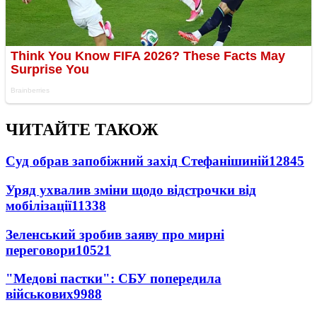
ЧИТАЙТЕ ТАКОЖ
Суд обрав запобіжний захід Стефанішиній
12845
Уряд ухвалив зміни щодо відстрочки від
мобілізації
11338
Зеленський зробив заяву про мирні
переговори
10521
"Медові пастки": СБУ попередила
військових
9988