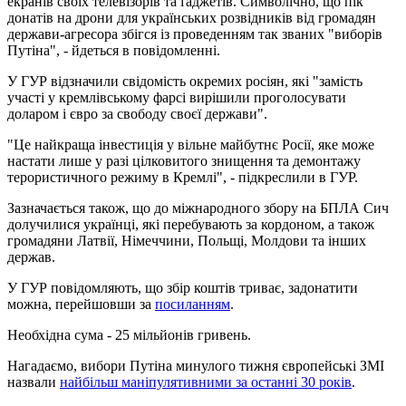
екранів своїх телевізорів та ґаджетів. Символічно, що пік
донатів на дрони для українських розвідників від громадян
держави-агресора збігся із проведенням так званих "виборів
Путіна", - йдеться в повідомленні.
У ГУР відзначили свідомість окремих росіян, які "замість
участі у кремлівському фарсі вирішили проголосувати
доларом і євро за свободу своєї держави".
"Це найкраща інвестиція у вільне майбутнє Росії, яке може
настати лише у разі цілковитого знищення та демонтажу
терористичного режиму в Кремлі", - підкреслили в ГУР.
Зазначається також, що до міжнародного збору на БПЛА Сич
долучилися українці, які перебувають за кордоном, а також
громадяни Латвії, Німеччини, Польщі, Молдови та інших
держав.
У ГУР повідомляють, що збір коштів триває, задонатити
можна, перейшовши за
посиланням
.
Необхідна сума - 25 мільйонів гривень.
Нагадаємо, вибори Путіна минулого тижня європейські ЗМІ
назвали
найбільш маніпулятивними за останні 30 років
.