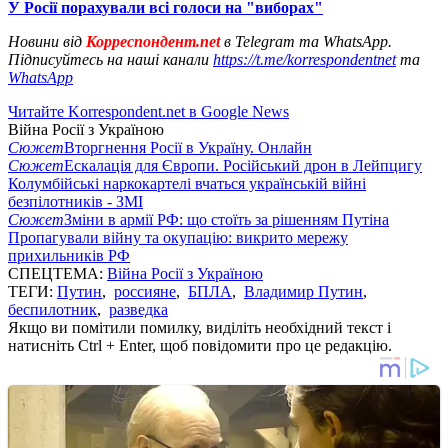
У Росії порахували всі голоси на "виборах"
Новини від
Корреспондент.net
в Telegram та WhatsApp.
Підписуйтесь на наші канали
https://t.me/korrespondentnet
та
WhatsApp
Читайте Korrespondent.net в Google News
Війна Росії з Україною
Сюжет
Вторгнення Росії в Україну. Онлайн
Сюжет
Ескалація для Європи. Російський дрон в Лейпцигу
Колумбійські наркокартелі вчаться українській війні
безпілотників - ЗМІ
Сюжет
Зміни в армії РФ: що стоїть за рішенням Путіна
Пропагували війну та окупацію: викрито мережу
прихильників РФ
СПЕЦТЕМА:
Війна Росії з Україною
ТЕГИ:
Путин
,
россияне
,
БПЛА
,
Владимир Путин
,
беспилотник
,
разведка
Якщо ви помітили помилку, виділіть необхідний текст і
натисніть Ctrl + Enter, щоб повідомити про це редакцію.