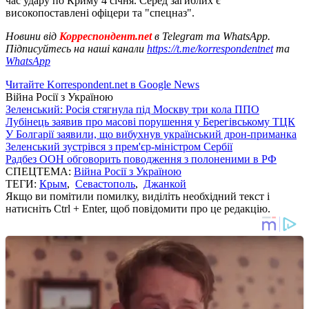
час удару по Криму 4 січня. Серед загиблих є
високопоставлені офіцери та "спецназ".
Новини від
Корреспондент.net
в Telegram та WhatsApp.
Підписуйтесь на наші канали
https://t.me/korrespondentnet
та
WhatsApp
Читайте Korrespondent.net в Google News
Війна Росії з Україною
Зеленський: Росія стягнула під Москву три кола ППО
Лубінець заявив про масові порушення у Берегівському ТЦК
У Болгарії заявили, що вибухнув український дрон-приманка
Зеленський зустрівся з прем'єр-міністром Сербії
Радбез ООН обговорить поводження з полоненими в РФ
СПЕЦТЕМА:
Війна Росії з Україною
ТЕГИ:
Крым
,
Севастополь
,
Джанкой
Якщо ви помітили помилку, виділіть необхідний текст і
натисніть Ctrl + Enter, щоб повідомити про це редакцію.