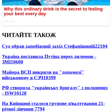
ЧИТАЙТЕ ТАКОЖ
Суд обрав запобіжний захід Стефанішиній
22104
Україна поставила Путіна перед дилемою -
ЗМІ
10600
Майора ВСП викрили на "допомозі"
військовому в СЗЧ
10399
РФ створила "українську бригаду" з полонених
- ISW
10128
На Київщині сталося групове зґвалтування 21-
річної дівчини
7794