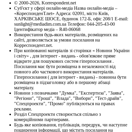
© 2000-2026, Korrespondent.net
Суб'єкт у сфері онлайн-медіа Назва онлайн-медіа –
«КореспонденТ.net» Адреса: 02091, місто Київ,
ХАРКІВСЬКЕ ШОСЕ, будинок 172-Б, офіс 208/1 E-mail:
sunlight@mediadim.com.ua
Телефон: 044-205-43-00
Ідентифікатор медіа – R40-06068
Використання будь-яких матеріалів, розміщених на
сайті, дозволяється за умови посилання на
Корреспондент.net.
При копіюванні матеріалів зі сторінки « Новини України
і світу» , для інтернет - видань - обов'язкове пряме
відкрите для пошукових систем гіперпосилання .
Посилання має бути розміщена в незалежності від
повного або часткового використання матеріалів.
Гіперпосилання ( для інтернет - видань) - повинна бути
розміщена в підзаголовку або в першому абзаці
матеріалу.
Новини з позначками "Думка", "Експертиза", "Заява",
"Регіони", "Гроші", "Влада", "Вибори", "Тест-драйв",
"Спецпроекти", "Промо" публікуються на правах
реклами.
Розділ Спецпроекти створюється спільно з
комерційними партнерами.
Будь яке копіювання, публікація, передрук, чи наступне
поширення інформації, що містить посилання на