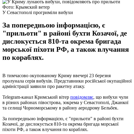
Фото: Крымский ветер
У Севастополі прогриміли вибухи
За попередньою інформацією, є
"прильоти" в районі бухти Козачої, де
дислокується 810-та окрема бригада
морської піхоти РФ, а також влучання
по кораблях.
В тимчасово окупованому Криму ввечері 23 березня
пролунала серія вибухів. Представники російської окупаційної
адміністрації заявили про ракетну атаку.
Telegram-канал Кримський вітер
повідомляє
, що вибухи чули
в різних районах півострова, зокрема у Севастополі, Джанкої
та селищі Чорноморському в району аеродрому Бельбек.
За попередньою інформацією, є "прильоти" в районі бухти
Козачої, де дислокується 810-та окрема бригада морської
піхоти РФ, а також влучання по кораблях.