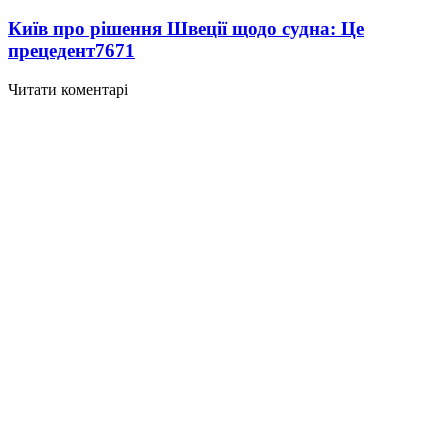
Київ про рішення Швеції щодо судна: Це
прецедент
7671
Читати коментарі