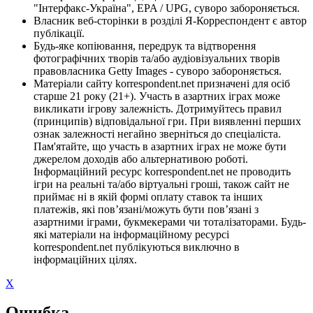
"Інтерфакс-Україна", EPA / UPG, суворо забороняється.
Власник веб-сторінки в розділі Я-Корреспондент є автор
публікації.
Будь-яке копіювання, передрук та відтворення
фотографічних творів та/або аудіовізуальних творів
правовласника Getty Images - суворо забороняється.
Матеріали сайту korrespondent.net призначені для осіб
старше 21 року (21+). Участь в азартних іграх може
викликати ігрову залежність. Дотримуйтесь правил
(принципів) відповідальної гри. При виявленні перших
ознак залежності негайно зверніться до спеціаліста.
Пам'ятайте, що участь в азартних іграх не може бути
джерелом доходів або альтернативою роботі.
Інформаційний ресурс korrespondent.net не проводить
ігри на реальні та/або віртуальні гроші, також сайт не
приймає ні в якій формі оплату ставок та інших
платежів, які пов’язані/можуть бути пов’язані з
азартними іграми, букмекерами чи тоталізаторами. Будь-
які матеріали на інформаційному ресурсі
korrespondent.net публікуються виключно в
інформаційних цілях.
X
Ошибка