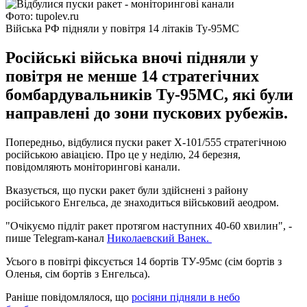
Фото: tupolev.ru
Війська РФ підняли у повітря 14 літаків Ту-95МС
Російські війська вночі підняли у
повітря не менше 14 стратегічних
бомбардувальників Ту-95МС, які були
направлені до зони пускових рубежів.
Попередньо, відбулися пуски ракет Х-101/555 стратегічною
російською авіацією. Про це у неділю, 24 березня,
повідомляють моніторингові канали.
Вказується, що пуски ракет були здійснені з району
російського Енгельса, де знаходиться військовий аеодром.
"Очікуємо підліт ракет протягом наступних 40-60 хвилин", -
пише Telegram-канал
Николаевский Ванек.
Усього в повітрі фіксується 14 бортів ТУ-95мс (сім бортів з
Оленья, сім бортів з Енгельса).
Раніше повідомлялося, що
росіяни підняли в небо