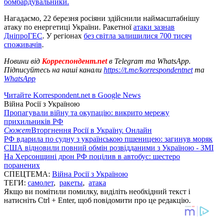
бомбардувальники.
Нагадаємо, 22 березня росіяни здійснили наймасштабнішу
атаку по енергетиці України. Ракетної
атаки зазнав
ДніпроГЕС
. У регіонах
без світла залишилися 700 тисяч
споживачів
.
Новини від
Корреспондент.net
в Telegram та WhatsApp.
Підписуйтесь на наші канали
https://t.me/korrespondentnet
та
WhatsApp
Читайте Korrespondent.net в Google News
Війна Росії з Україною
Пропагували війну та окупацію: викрито мережу
прихильників РФ
Сюжет
Вторгнення Росії в Україну. Онлайн
РФ вдарила по судну з українською пшеницею: загинув моряк
США відновили повний обмін розвідданими з Україною - ЗМІ
На Херсонщині дрон РФ поцілив в автобус: шестеро
поранених
СПЕЦТЕМА:
Війна Росії з Україною
ТЕГИ:
самолет
,
ракеты
,
атака
Якщо ви помітили помилку, виділіть необхідний текст і
натисніть Ctrl + Enter, щоб повідомити про це редакцію.