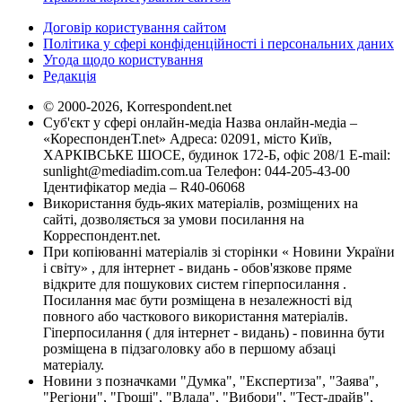
Договір користування сайтом
Політика у сфері конфіденційності і персональних даних
Угода щодо користування
Редакція
© 2000-2026, Korrespondent.net
Суб'єкт у сфері онлайн-медіа Назва онлайн-медіа –
«КореспонденТ.net» Адреса: 02091, місто Київ,
ХАРКІВСЬКЕ ШОСЕ, будинок 172-Б, офіс 208/1 E-mail:
sunlight@mediadim.com.ua
Телефон: 044-205-43-00
Ідентифікатор медіа – R40-06068
Використання будь-яких матеріалів, розміщених на
сайті, дозволяється за умови посилання на
Корреспондент.net.
При копіюванні матеріалів зі сторінки « Новини України
і світу» , для інтернет - видань - обов'язкове пряме
відкрите для пошукових систем гіперпосилання .
Посилання має бути розміщена в незалежності від
повного або часткового використання матеріалів.
Гіперпосилання ( для інтернет - видань) - повинна бути
розміщена в підзаголовку або в першому абзаці
матеріалу.
Новини з позначками "Думка", "Експертиза", "Заява",
"Регіони", "Гроші", "Влада", "Вибори", "Тест-драйв",