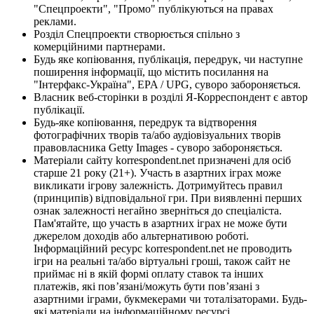
"Спецпроекти", "Промо" публікуються на правах
реклами.
Розділ Спецпроекти створюється спільно з
комерційними партнерами.
Будь яке копіювання, публікація, передрук, чи наступне
поширення інформації, що містить посилання на
"Інтерфакс-Україна", EPA / UPG, суворо забороняється.
Власник веб-сторінки в розділі Я-Корреспондент є автор
публікації.
Будь-яке копіювання, передрук та відтворення
фотографічних творів та/або аудіовізуальних творів
правовласника Getty Images - суворо забороняється.
Матеріали сайту korrespondent.net призначені для осіб
старше 21 року (21+). Участь в азартних іграх може
викликати ігрову залежність. Дотримуйтесь правил
(принципів) відповідальної гри. При виявленні перших
ознак залежності негайно зверніться до спеціаліста.
Пам'ятайте, що участь в азартних іграх не може бути
джерелом доходів або альтернативою роботі.
Інформаційний ресурс korrespondent.net не проводить
ігри на реальні та/або віртуальні гроші, також сайт не
приймає ні в якій формі оплату ставок та інших
платежів, які пов’язані/можуть бути пов’язані з
азартними іграми, букмекерами чи тоталізаторами. Будь-
які матеріали на інформаційному ресурсі