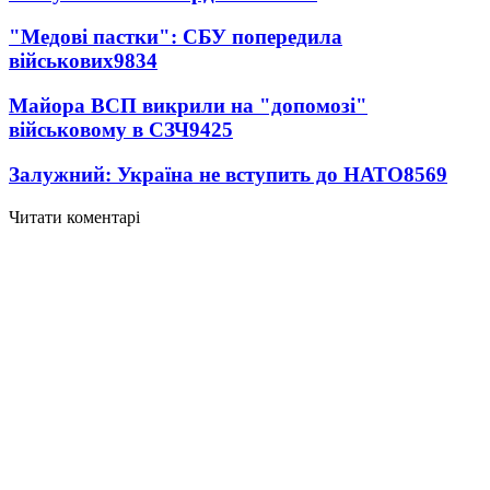
"Медові пастки": СБУ попередила
військових
9834
Майора ВСП викрили на "допомозі"
військовому в СЗЧ
9425
Залужний: Україна не вступить до НАТО
8569
Читати коментарі