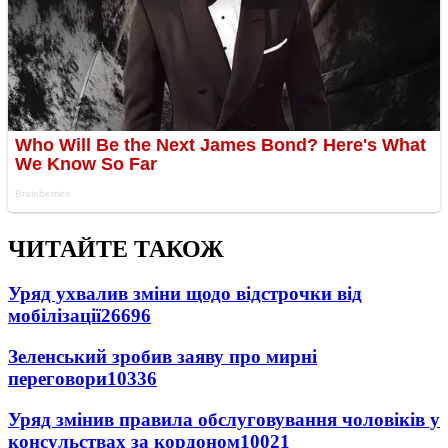
ЧИТАЙТЕ ТАКОЖ
Уряд ухвалив зміни щодо відстрочки від
мобілізації
26696
Зеленський зробив заяву про мирні
переговори
10336
Уряд змінив правила обслуговування чоловіків у
консульствах за кордоном
10021