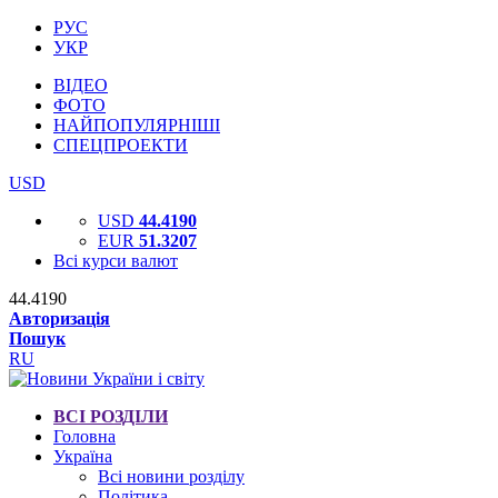
РУС
УКР
ВІДЕО
ФОТО
НАЙПОПУЛЯРНІШІ
СПЕЦПРОЕКТИ
USD
USD
44.4190
EUR
51.3207
Всі курси валют
44.4190
Авторизація
Пошук
RU
ВСІ РОЗДІЛИ
Головна
Україна
Всі новини розділу
Політика