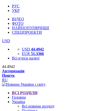
РУС
УКР
ВІДЕО
ФОТО
НАЙПОПУЛЯРНІШІ
СПЕЦПРОЕКТИ
USD
USD
44.4942
EUR
51.3366
Всі курси валют
44.4942
Авторизація
Пошук
RU
ВСІ РОЗДІЛИ
Головна
Україна
Всі новини розділу
Політика