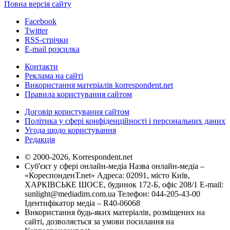
Повна версія сайту
Facebook
Twitter
RSS-стрічки
E-mail розсилка
Контакти
Реклама на сайті
Використання матеріалів korrespondent.net
Правила користування сайтом
Договір користування сайтом
Політика у сфері конфіденційності і персональних даних
Угода щодо користування
Редакція
© 2000-2026, Korrespondent.net
Суб'єкт у сфері онлайн-медіа Назва онлайн-медіа –
«КореспонденТ.net» Адреса: 02091, місто Київ,
ХАРКІВСЬКЕ ШОСЕ, будинок 172-Б, офіс 208/1 E-mail:
sunlight@mediadim.com.ua
Телефон: 044-205-43-00
Ідентифікатор медіа – R40-06068
Використання будь-яких матеріалів, розміщених на
сайті, дозволяється за умови посилання на