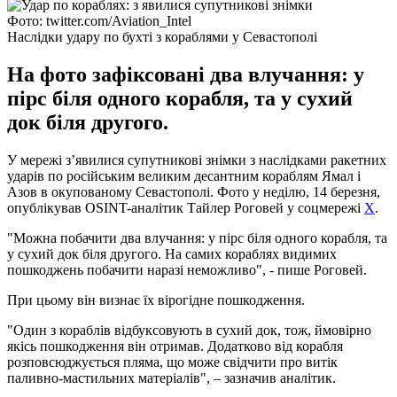
Фото: twitter.com/Aviation_Intel
Наслідки удару по бухті з кораблями у Севастополі
На фото зафіксовані два влучання: у
пірс біля одного корабля, та у сухий
док біля другого.
У мережі з’явилися супутникові знімки з наслідками ракетних
ударів по російським великим десантним кораблям Ямал і
Азов в окупованому Севастополі. Фото у неділю, 14 березня,
опублікував OSINT-аналітик Тайлер Роговей у соцмережі
X
.
"Можна побачити два влучання: у пірс біля одного корабля, та
у сухий док біля другого. На самих кораблях видимих
пошкоджень побачити наразі неможливо", - пише Роговей.
При цьому він визнає їх вірогідне пошкодження.
"Один з кораблів відбуксовують в сухий док, тож, ймовірно
якісь пошкодження він отримав. Додатково від корабля
розповсюджується пляма, що може свідчити про витік
паливно-мастильних матеріалів", ‒ зазначив аналітик.