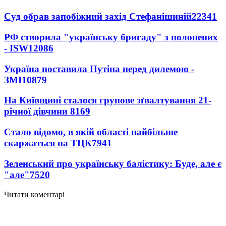
Суд обрав запобіжний захід Стефанішиній
22341
РФ створила "українську бригаду" з полонених
- ISW
12086
Україна поставила Путіна перед дилемою -
ЗМІ
10879
На Київщині сталося групове зґвалтування 21-
річної дівчини
8169
Стало відомо, в якій області найбільше
скаржаться на ТЦК
7941
Зеленський про українську балістику: Буде, але є
"але"
7520
Читати коментарі