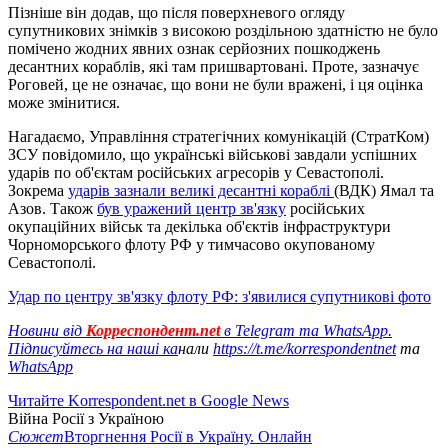
Пізніше він додав, що після поверхневого огляду
супутникових знімків з високою роздільною здатністю не було
помічено жодних явних ознак серйозних пошкоджень
десантних кораблів, які там пришвартовані. Проте, зазначує
Роговей, це не означає, що вони не були вражені, і ця оцінка
може змінитися.
Нагадаємо, Управління стратегічних комунікацій (СтратКом)
ЗСУ повідомило, що українські військові завдали успішних
ударів по об'єктам російських агресорів у Севастополі.
Зокрема
ударів зазнали великі десантні кораблі
(ВДК) Ямал та
Азов. Також
був уражений центр зв'язку
російських
окупаційних військ та декілька об'єктів інфраструктури
Чорноморського флоту РФ у тимчасово окупованому
Севастополі.
Удар по центру зв'язку флоту РФ: з'явилися супутникові фото
Новини від
Корреспондент.net
в Telegram та WhatsApp.
Підписуйтесь на наші ка
нали
https://t.me/korrespondentnet
та
WhatsApp
Читайте Korrespondent.net в Google News
Війна Росії з Україною
Сюжет
Вторгнення Росії в Україну. Онлайн