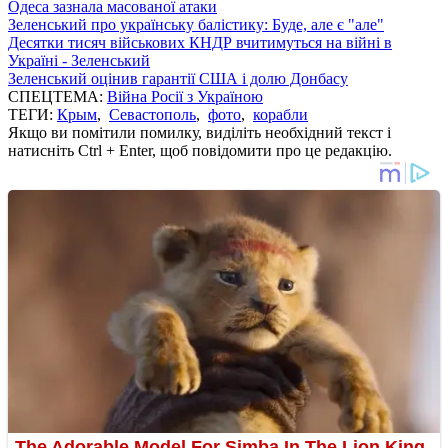
Одеса зазнала масованої атаки
Зеленський про українську балістику: Буде, але є "але"
Десятки тисяч військових КНДР вчитимуться на війні в
Україні - Зеленський
Зеленський оцінив гарантії США і долю Донбасу
СПЕЦТЕМА:
Війна Росії з Україною
ТЕГИ:
Крым
,
Севастополь
,
фото
,
корабли
Якщо ви помітили помилку, виділіть необхідний текст і
натисніть Ctrl + Enter, щоб повідомити про це редакцію.