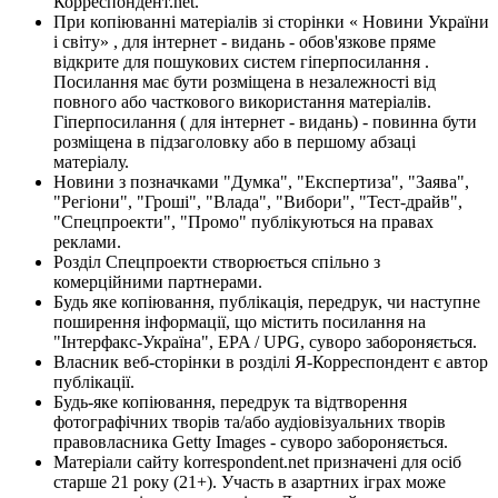
Корреспондент.net.
При копіюванні матеріалів зі сторінки « Новини України
і світу» , для інтернет - видань - обов'язкове пряме
відкрите для пошукових систем гіперпосилання .
Посилання має бути розміщена в незалежності від
повного або часткового використання матеріалів.
Гіперпосилання ( для інтернет - видань) - повинна бути
розміщена в підзаголовку або в першому абзаці
матеріалу.
Новини з позначками "Думка", "Експертиза", "Заява",
"Регіони", "Гроші", "Влада", "Вибори", "Тест-драйв",
"Спецпроекти", "Промо" публікуються на правах
реклами.
Розділ Спецпроекти створюється спільно з
комерційними партнерами.
Будь яке копіювання, публікація, передрук, чи наступне
поширення інформації, що містить посилання на
"Інтерфакс-Україна", EPA / UPG, суворо забороняється.
Власник веб-сторінки в розділі Я-Корреспондент є автор
публікації.
Будь-яке копіювання, передрук та відтворення
фотографічних творів та/або аудіовізуальних творів
правовласника Getty Images - суворо забороняється.
Матеріали сайту korrespondent.net призначені для осіб
старше 21 року (21+). Участь в азартних іграх може