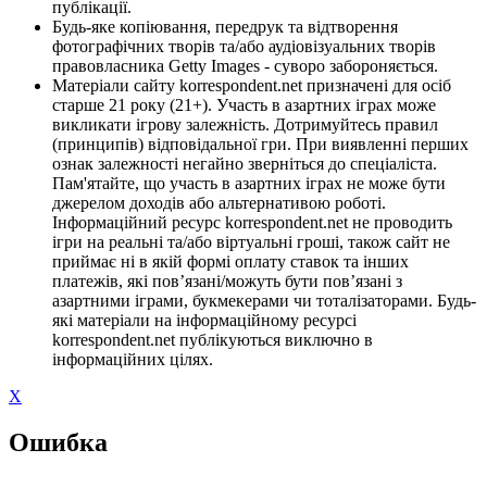
публікації.
Будь-яке копіювання, передрук та відтворення
фотографічних творів та/або аудіовізуальних творів
правовласника Getty Images - суворо забороняється.
Матеріали сайту korrespondent.net призначені для осіб
старше 21 року (21+). Участь в азартних іграх може
викликати ігрову залежність. Дотримуйтесь правил
(принципів) відповідальної гри. При виявленні перших
ознак залежності негайно зверніться до спеціаліста.
Пам'ятайте, що участь в азартних іграх не може бути
джерелом доходів або альтернативою роботі.
Інформаційний ресурс korrespondent.net не проводить
ігри на реальні та/або віртуальні гроші, також сайт не
приймає ні в якій формі оплату ставок та інших
платежів, які пов’язані/можуть бути пов’язані з
азартними іграми, букмекерами чи тоталізаторами. Будь-
які матеріали на інформаційному ресурсі
korrespondent.net публікуються виключно в
інформаційних цілях.
X
Ошибка