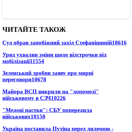
ЧИТАЙТЕ ТАКОЖ
Суд обрав запобіжний захід Стефанішиній
18616
Уряд ухвалив зміни щодо відстрочки від
мобілізації
11554
Зеленський зробив заяву про мирні
переговори
10678
Майора ВСП викрили на "допомозі"
військовому в СЗЧ
10226
"Медові пастки": СБУ попередила
військових
10150
Україна поставила Путіна перед дилемою -