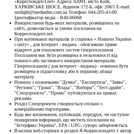
«КореспонденТ.net» Адреса: 02091, місто Київ,
ХАРКІВСЬКЕ ШОСЕ, будинок 172-Б, офіс 208/1 E-mail:
sunlight@mediadim.com.ua
Телефон: 044-205-43-00
Ідентифікатор медіа – R40-06068
Використання будь-яких матеріалів, розміщених на
сайті, дозволяється за умови посилання на
Корреспондент.net.
При копіюванні матеріалів зі сторінки « Новини України
і світу» , для інтернет - видань - обов'язкове пряме
відкрите для пошукових систем гіперпосилання .
Посилання має бути розміщена в незалежності від
повного або часткового використання матеріалів.
Гіперпосилання ( для інтернет - видань) - повинна бути
розміщена в підзаголовку або в першому абзаці
матеріалу.
Новини з позначками "Думка", "Експертиза", "Заява",
"Регіони", "Гроші", "Влада", "Вибори", "Тест-драйв",
"Спецпроекти", "Промо" публікуються на правах
реклами.
Розділ Спецпроекти створюється спільно з
комерційними партнерами.
Будь яке копіювання, публікація, передрук, чи наступне
поширення інформації, що містить посилання на
"Інтерфакс-Україна", EPA / UPG, суворо забороняється.
Власник веб-сторінки в розділі Я-Корреспондент є автор