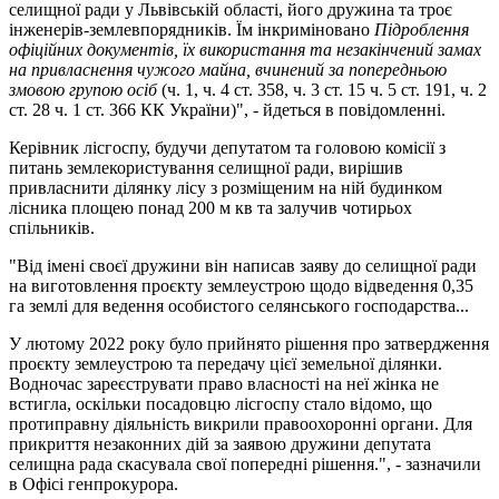
селищної ради у Львівській області, його дружина та троє
інженерів-землевпорядників. Їм інкриміновано
Підроблення
офіційних документів, їх використання та незакінчений замах
на привласнення чужого майна, вчинений за попередньою
змовою групою осіб
(ч. 1, ч. 4 ст. 358, ч. 3 ст. 15 ч. 5 ст. 191, ч. 2
ст. 28 ч. 1 ст. 366 КК України)", - йдеться в повідомленні.
Керівник лісгоспу, будучи депутатом та головою комісії з
питань землекористування селищної ради, вирішив
привласнити ділянку лісу з розміщеним на ній будинком
лісника площею понад 200 м кв та залучив чотирьох
спільників.
"Від імені своєї дружини він написав заяву до селищної ради
на виготовлення проєкту землеустрою щодо відведення 0,35
га землі для ведення особистого селянського господарства...
У лютому 2022 року було прийнято рішення про затвердження
проєкту землеустрою та передачу цієї земельної ділянки.
Водночас зареєструвати право власності на неї жінка не
встигла, оскільки посадовцю лісгоспу стало відомо, що
протиправну діяльність викрили правоохоронні органи. Для
прикриття незаконних дій за заявою дружини депутата
селищна рада скасувала свої попередні рішення.", - зазначили
в Офісі генпрокурора.