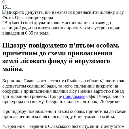
0
1511
Фото: Офіс генпрокурора
"Від імені своєї дружини зловмисник написав заяву до
селищної ради на виготовлення проєкту землеустрою щодо
відведення 0,35 га землі
Підозру повідомлено п’ятьом особам,
причетним до схеми привласнення
землі лісового фонду й нерухомого
майна.
Керівника Славського лісгоспу (Львівська область), що також
є депутатом селищної ради, та його спільників викрито на
оборудці з привласнення ділянки лісу і майна вартістю понад
три мільйони гривень. Про це
повідомляє
Офіс Генерального
прокурора на своєму Telegram-каналі у вівторок, 26 березня.
Про підозру повідомлено п’ятьом особам, причетним до схеми
привласнення землі лісового фонду й нерухомого майна.
"Серед них – керівник Славського лісгоспу, який є депутатом