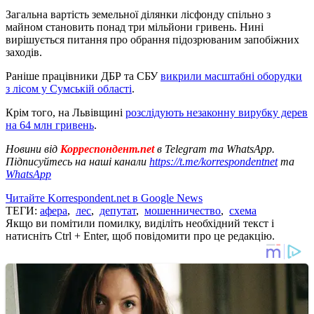
Загальна вартість земельної ділянки лісфонду спільно з
майном становить понад три мільйони гривень. Нині
вирішується питання про обрання підозрюваним запобіжних
заходів.
Раніше працівники ДБР та СБУ
викрили масштабні оборудки
з лісом у Сумській області
.
Крім того, на Львівщині
розслідують незаконну вирубку дерев
на 64 млн гривень
.
Новини від
Корреспондент.net
в Telegram та WhatsApp.
Підписуйтесь на наші канали
https://t.me/korrespondentnet
та
WhatsApp
Читайте Korrespondent.net в Google News
ТЕГИ:
афера
,
лес
,
депутат
,
мошенничество
,
схема
Якщо ви помітили помилку, виділіть необхідний текст і
натисніть Ctrl + Enter, щоб повідомити про це редакцію.