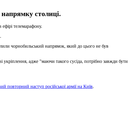
в напрямку столиці.
 ефірі телемарафону.
.
илили чорнобильський напрямок, який до цього не був
ві укріплення, адже "маючи такого сусіда, потрібно завжди бути
ий повторний наступ російської армії на Київ
.