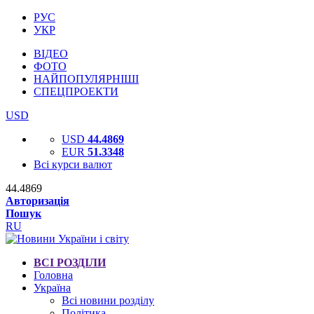
РУС
УКР
ВІДЕО
ФОТО
НАЙПОПУЛЯРНІШІ
СПЕЦПРОЕКТИ
USD
USD
44.4869
EUR
51.3348
Всі курси валют
44.4869
Авторизація
Пошук
RU
ВСІ РОЗДІЛИ
Головна
Україна
Всі новини розділу
Політика