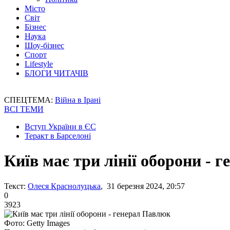
Місто
Світ
Бізнес
Наука
Шоу-бізнес
Спорт
Lifestyle
БЛОГИ ЧИТАЧІВ
СПЕЦТЕМА:
Війна в Ірані
ВСІ ТЕМИ
Вступ України в ЄС
Теракт в Барселоні
Київ має три лінії оборони - 
Текст:
Олеся Краснолуцька
, 31 березня 2024, 20:57
0
3923
Фото: Getty Images