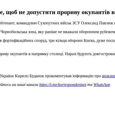
се, щоб не допустити прориву окупантів 
лейтенант, командувач Сухопутних військ ЗСУ Олександ Павлюк в
а Чорнобильська зона, яку раніше не вважали оборонним рубежем
ів фортифікаційних споруд, три кільця оборони Києва, дуже пос
ориву окупантів в напрямку столиці. Наразі будують довгостроко
 України Кирило Буданов прокоментував інформацію про
можлив
уйтесь на наші канали
https://t.me/korrespondentnet
та
WhatsApp