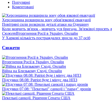
Популярні
Коментовані
Херсонщина розширила зону обов'язкової евакуації
Повітряні сили розкрили деталі атаки на Одещину
Коли мовчить зв'язок - мовчить уся бригада. Зв'язківці просять
Сюжет
Вторгнення Росії в Україну. Онлайн
У Харкові кількість постраждалих зросла до 37 осіб
Сюжети
Вторгнення Росії в Україну. Онлайн
Війна на Близькому Сході. Онлайн
Підсумки 08.08: Patriot буде і мінус два НПЗ
Підсумки 07.08: "Пекельні" санкції і "парад" дронів
Пекельні санкції. Рішення Сената США