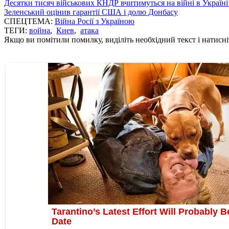
Десятки тисяч військових КНДР вчитимуться на війні в Україні
Зеленський оцінив гарантії США і долю Донбасу
СПЕЦТЕМА:
Війна Росії з Україною
ТЕГИ:
война
,
Киев
,
атака
Якщо ви помітили помилку, виділіть необхідний текст і натисніт