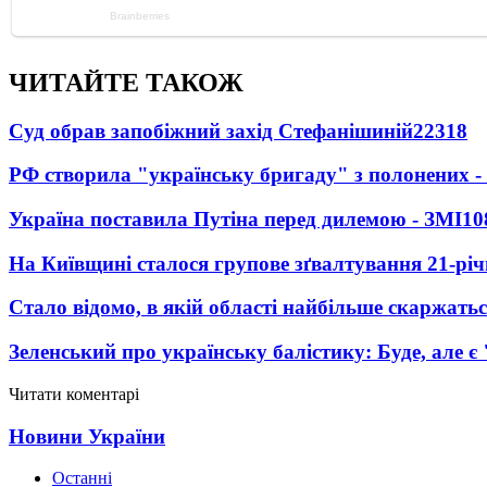
ЧИТАЙТЕ ТАКОЖ
Суд обрав запобіжний захід Стефанішиній
22318
РФ створила "українську бригаду" з полонених -
Україна поставила Путіна перед дилемою - ЗМІ
10
На Київщині сталося групове зґвалтування 21-річ
Стало відомо, в якій області найбільше скаржать
Зеленський про українську балістику: Буде, але є
Читати коментарі
Новини України
Останні