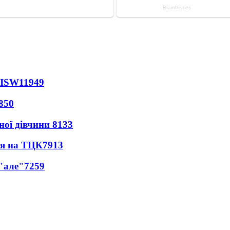
 ISW
11949
850
ної дівчини
8133
ся на ТЦК
7913
 "але"
7259