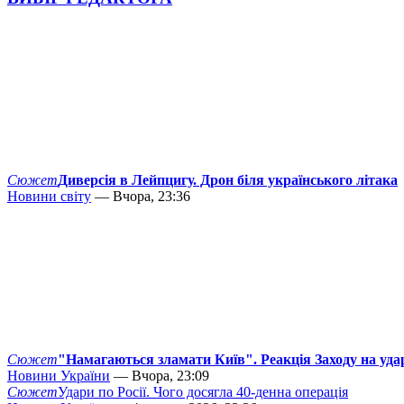
Сюжет
Диверсія в Лейпцигу. Дрон біля українського літака
Новини світу
— Вчора, 23:36
Сюжет
"Намагаються зламати Київ". Реакція Заходу на уда
Новини України
— Вчора, 23:09
Сюжет
Удари по Росії. Чого досягла 40-денна операція