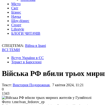
Місто
Світ
Бізнес
Наука
Шоу-бізнес
Спорт
Lifestyle
БЛОГИ ЧИТАЧІВ
СПЕЦТЕМА:
Війна в Ірані
ВСІ ТЕМИ
Вступ України в ЄС
Теракт в Барселоні
Війська РФ вбили трьох мирн
Текст:
Виктория Подорожная
, 7 квітня 2024, 11:21
0
1343
Фото: t.me/ivan_fedorov_zp