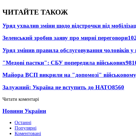
ЧИТАЙТЕ ТАКОЖ
Уряд ухвалив зміни щодо відстрочки від мобілізац
Зеленський зробив заяву про мирні переговори
10
Уряд змінив правила обслуговування чоловіків у
"Медові пастки": СБУ попередила військових
981
Майора ВСП викрили на "допомозі" військовому
Залужний: Україна не вступить до НАТО
8560
Читати коментарі
Новини України
Останні
Популярні
Коментовані