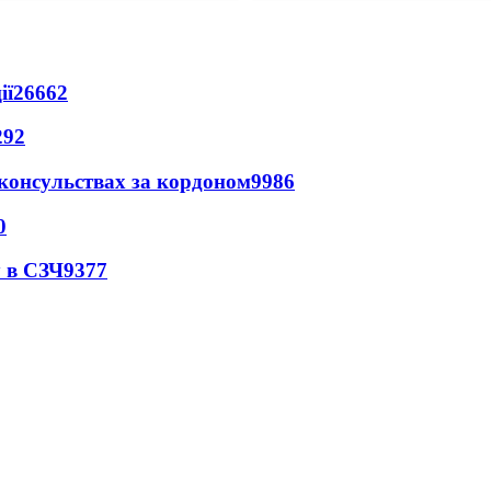
ії
26662
292
 консульствах за кордоном
9986
0
 в СЗЧ
9377