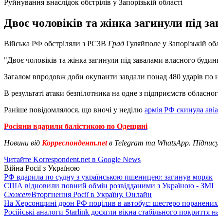
Руйнування внаслідок обстрілів у Запорізькій області
Двоє чоловіків та жінка загинули під з
Війська РФ обстріляли з РСЗВ
Град
Гуляйполе у Запорізькій об
"Двоє чоловіків та жінка загинули під завалами власного будинк
Загалом впродовж доби окупанти завдали понад 480 ударів по н
В результаті атаки безпілотника на одне з підприємств обласно
Раніше повідомлялося, що вночі у неділю
армія РФ скинула аві
Росіяни вдарили балістикою по Одещині
Новини від
Корреспондент.net
в Telegram та WhatsApp. Підпис
Читайте Korrespondent.net в Google News
Війна Росії з Україною
РФ вдарила по судну з українською пшеницею: загинув моряк
США відновили повний обмін розвідданими з Україною - ЗМІ
Сюжет
Вторгнення Росії в Україну. Онлайн
На Херсонщині дрон РФ поцілив в автобус: шестеро поранених
Російські аналоги Starlink досягли вікна стабільного покриття 