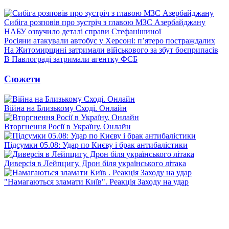
Сибіга розповів про зустріч з главою МЗС Азербайджану
НАБУ озвучило деталі справи Стефанішиної
Росіяни атакували автобус у Херсоні: п’ятеро постраждалих
На Житомирщині затримали військового за збут боєприпасів
В Павлограді затримали агентку ФСБ
Сюжети
Війна на Близькому Сході. Онлайн
Вторгнення Росії в Україну. Онлайн
Підсумки 05.08: Удар по Києву і брак антибалістики
Диверсія в Лейпцигу. Дрон біля українського літака
"Намагаються зламати Київ". Реакція Заходу на удар