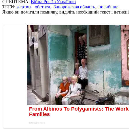
СПЕЦТЕМА:
Війна Росії з Україною
ТЕГИ:
жертвы
,
обстрел
,
Запорожская область
,
погибшие
Якщо ви помітили помилку, виділіть необхідний текст і натисніт