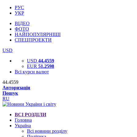
РУС
УКР
ВІДЕО
ФОТО
НАЙПОПУЛЯРНІШІ
СПЕЦПРОЕКТИ
USD
USD
44.4559
EUR
51.2598
Всі курси валют
44.4559
Авторизація
Пошук
RU
ВСІ РОЗДІЛИ
Головна
Україна
Всі новини розділу
Політика