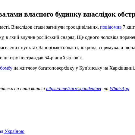
авалами власного будинку внаслідок обстр
ласті. Внаслідок атаки загинули троє цивільних,
повідомив
7 квіт
у, в який влучив російський снаряд. Ще одного чоловіка поранено
аселених пунктах Запорізької області, зокрема, спрямували щон
го центру постраждав 54-річний чоловік.
абомбу
на житлову багатоповерхівку у Куп'янську на Харківщині.
уйтесь на наші канали
https://t.me/korrespondentnet
та
WhatsApp
над Україною