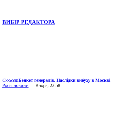
ВИБІР РЕДАКТОРА
Сюжет
Бенкет генералів. Наслідки вибуху в Москві
Росія новини
— Вчора, 23:58