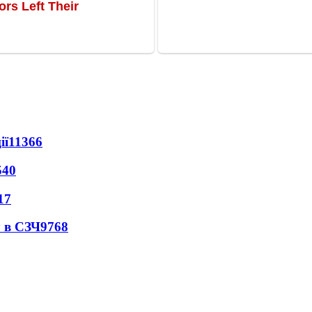
ії
11366
540
17
 в СЗЧ
9768