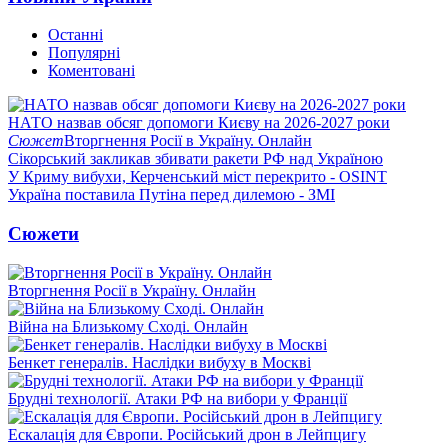
Останні
Популярні
Коментовані
НАТО назвав обсяг допомоги Києву на 2026-2027 роки
Сюжет
Вторгнення Росії в Україну. Онлайн
Сікорський закликав збивати ракети РФ над Україною
У Криму вибухи, Керченський міст перекрито - OSINT
Україна поставила Путіна перед дилемою - ЗМІ
Сюжети
Вторгнення Росії в Україну. Онлайн
Війна на Близькому Сході. Онлайн
Бенкет генералів. Наслідки вибуху в Москві
Брудні технології. Атаки РФ на вибори у Франції
Ескалація для Європи. Російський дрон в Лейпцигу