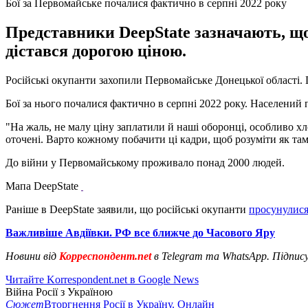
Бої за Первомайське почалися фактично в серпні 2022 року
Представники DeepState зазначають, що
дістався дорогою ціною.
Російські окупанти захопили Первомайське Донецької області.
Бої за нього почалися фактично в серпні 2022 року. Населений 
"На жаль, не малу ціну заплатили й наші оборонці, особливо х
оточені. Варто кожному побачити ці кадри, щоб розуміти як там
До війни у Первомайському проживало понад 2000 людей.
Мапа DeepState
Раніше в DeepState заявили, що російські окупанти
просунулися
Важливіше Авдіївки. РФ все ближче до Часового Яру
Новини від
Корреспондент.net
в Telegram та WhatsApp. Підпис
Читайте Korrespondent.net в Google News
Війна Росії з Україною
Сюжет
Вторгнення Росії в Україну. Онлайн