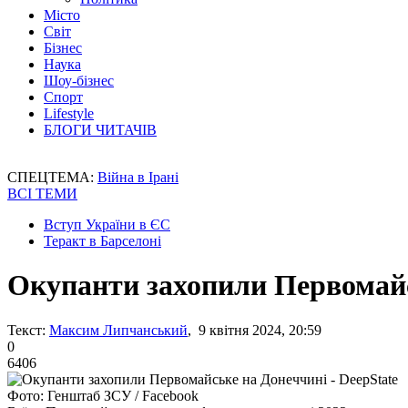
Місто
Світ
Бізнес
Наука
Шоу-бізнес
Спорт
Lifestyle
БЛОГИ ЧИТАЧІВ
СПЕЦТЕМА:
Війна в Ірані
ВСІ ТЕМИ
Вступ України в ЄС
Теракт в Барселоні
Окупанти захопили Первомайс
Текст:
Максим Липчанський
, 9 квітня 2024, 20:59
0
6406
Фото: Генштаб ЗСУ / Facebook