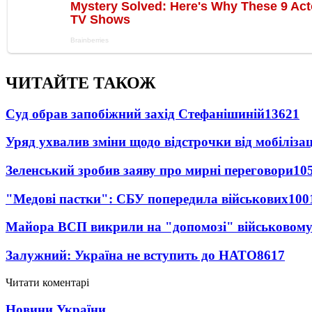
ЧИТАЙТЕ ТАКОЖ
Суд обрав запобіжний захід Стефанішиній
13621
Уряд ухвалив зміни щодо відстрочки від мобілізац
Зеленський зробив заяву про мирні переговори
10
"Медові пастки": СБУ попередила військових
100
Майора ВСП викрили на "допомозі" військовому
Залужний: Україна не вступить до НАТО
8617
Читати коментарі
Новини України