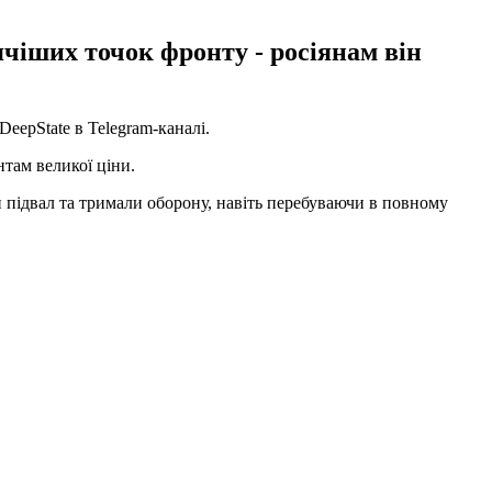
чіших точок фронту - росіянам він
eepState в Telegram-каналі.
нтам великої ціни.
н підвал та тримали оборону, навіть перебуваючи в повному