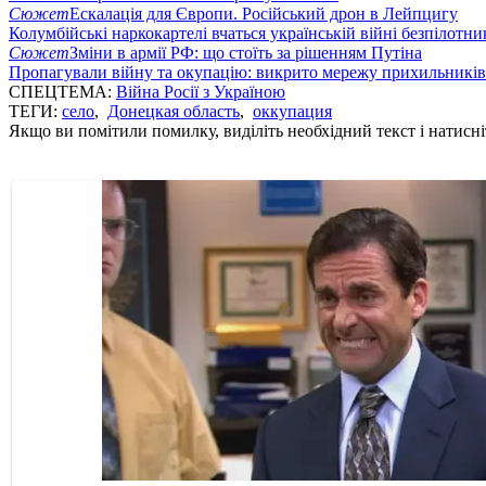
Сюжет
Ескалація для Європи. Російський дрон в Лейпцигу
Колумбійські наркокартелі вчаться українській війні безпілотни
Сюжет
Зміни в армії РФ: що стоїть за рішенням Путіна
Пропагували війну та окупацію: викрито мережу прихильникі
СПЕЦТЕМА:
Війна Росії з Україною
ТЕГИ:
село
,
Донецкая область
,
оккупация
Якщо ви помітили помилку, виділіть необхідний текст і натисніт