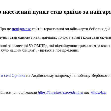
 населений пункт став однією за найгаря
 Про це
повідомляє
сайт інтерактивної онлайн-карти бойових дій D
пункт став однією з найгарячіших точок у війні і коштував окупа
лопці зі славетної 59 ОМПБр, які відчайдушно трималися за коже
 було нашим бійцям", - ідеться в повідомленні.
 в селі Орлівка
на Авдіївському напрямку та поблизу Вербового.
уйтесь на наші канали
https://t.me/korrespondentnet
та
WhatsApp