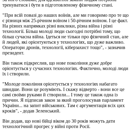
тренуватися і бути в підготовленому фізичному стані.
"При всій повазі до наших воїнів, але ми говоримо про те що
є різниця між 25-річним воїном і 50-річним воїном. І це факт.
На різних напрямках різні виклики, різна війна і різні
технології. Більш молоді люди сьогодні потрібні тому, що
більш сучасна війна. Ідеться не тільки про фізичний стан, але
й людей, які орієнтуються у технологіях, що дуже важливо.
Оператори дронів, технології, кіберзахист тощо", - зазначив
президент.
Він також підкреслив, що нове покоління дуже добре
орієнтується у сучасних технологіях. Фактично, молоді люди
їх і створили.
"Молоде покоління орієнтується у технологіях набагато
швидше. Вони це розуміють. І скажу відверто - вони все це
самі своїми руками й створили... І тому це також одна із
причин. Я підписав закон за який проголосував парламент
України... на запит військових. Там є аргументація всіх цих
кроків", - додав Зеленський.
Він додав, що нові бійці віком до 30 років можуть дати
технологічний прогрес у війні проти Росії.