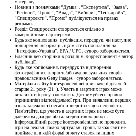
матеріалу.
Новини з позначками "Думка", "Експертиза", "Заява",
"Регіони", "Гроші", "Влада", "Вибори", "Тест-драйв",
"Спецпроекти", "Промо" публікуються на правах
реклами.
Розділ Спецпроекти створюється спільно з
комерційними партнерами.
Будь яке копіювання, публікація, передрук, чи наступне
поширення інформації, що містить посилання на
"Інтерфакс-Україна", EPA / UPG, суворо забороняється.
Власник веб-сторінки в розділі Я-Корреспондент є автор
публікації.
Будь-яке копіювання, передрук та відтворення
фотографічних творів та/або аудіовізуальних творів
правовласника Getty Images - суворо забороняється.
Матеріали сайту korrespondent.net призначені для осіб
старше 21 року (21+). Участь в азартних іграх може
викликати ігрову залежність. Дотримуйтесь правил
(принципів) відповідальної гри. При виявленні перших
ознак залежності негайно зверніться до спеціаліста.
Пам'ятайте, що участь в азартних іграх не може бути
джерелом доходів або альтернативою роботі.
Інформаційний ресурс korrespondent.net не проводить
ігри на реальні та/або віртуальні гроші, також сайт не
приймає ні в якій формі оплату ставок та інших