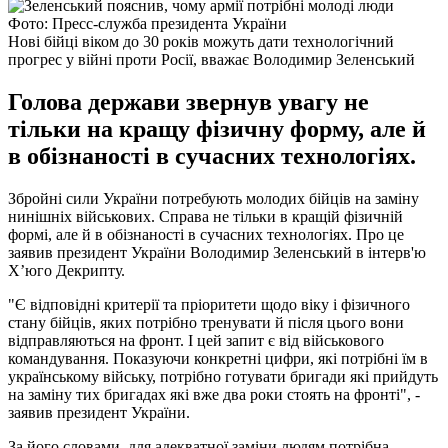
Фото: Пресс-служба президента України
Нові бійці віком до 30 років можуть дати технологічний
прогрес у війні проти Росії, вважає Володимир Зеленський
Голова держави звернув увагу не
тільки на кращу фізичну форму, але й
в обізнаності в сучасних технологіях.
Збройні сили України потребують молодих бійців на заміну
нинішніх військових. Справа не тільки в кращій фізичній
формі, але й в обізнаності в сучасних технологіях. Про це
заявив президент України Володимир Зеленський в інтерв'ю
Х’юго Декрипту.
"Є відповідні критерії та пріоритети щодо віку і фізичного
стану бійців, яких потрібно тренувати й після цього вони
відправляються на фронт. І цей запит є від військового
командування. Показуючи конкретні цифри, які потрібні їм в
українському війську, потрібно готувати бригади які прийдуть
на заміну тих бригадах які вже два роки стоять на фронті", -
заявив президент України.
За його словами, для адекватної заміни людям потрібна