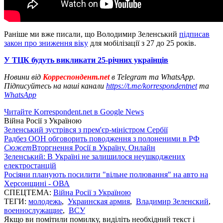
Раніше ми вже писали, що Володимир Зеленський
підписав
закон про зниження віку
для мобілізації з 27 до 25 років.
У ТЦК будуть викликати 25-річних українців
Новини від
Корреспондент.net
в Telegram та WhatsApp.
Підписуйтесь на наші канали
https://t.me/korrespondentnet
та
WhatsApp
Читайте Korrespondent.net в Google News
Війна Росії з Україною
Зеленський зустрівся з прем'єр-міністром Сербії
Радбез ООН обговорить поводження з полоненими в РФ
Сюжет
Вторгнення Росії в Україну. Онлайн
Зеленський: В Україні не залишилося неушкоджених
електростанцій
Росіяни планують посилити "вільне полювання" на авто на
Херсонщині - ОВА
СПЕЦТЕМА:
Війна Росії з Україною
ТЕГИ:
молодежь
,
Украинская армия
,
Владимир Зеленский
,
военнослужащие
,
ВСУ
Якщо ви помітили помилку, виділіть необхідний текст і