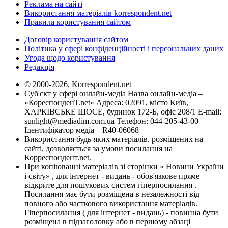
Реклама на сайті
Використання матеріалів korrespondent.net
Правила користування сайтом
Договір користування сайтом
Політика у сфері конфіденційності і персональних даних
Угода щодо користування
Редакція
© 2000-2026, Korrespondent.net
Суб'єкт у сфері онлайн-медіа Назва онлайн-медіа –
«КореспонденТ.net» Адреса: 02091, місто Київ,
ХАРКІВСЬКЕ ШОСЕ, будинок 172-Б, офіс 208/1 E-mail:
sunlight@mediadim.com.ua
Телефон: 044-205-43-00
Ідентифікатор медіа – R40-06068
Використання будь-яких матеріалів, розміщених на
сайті, дозволяється за умови посилання на
Корреспондент.net.
При копіюванні матеріалів зі сторінки « Новини України
і світу» , для інтернет - видань - обов'язкове пряме
відкрите для пошукових систем гіперпосилання .
Посилання має бути розміщена в незалежності від
повного або часткового використання матеріалів.
Гіперпосилання ( для інтернет - видань) - повинна бути
розміщена в підзаголовку або в першому абзаці