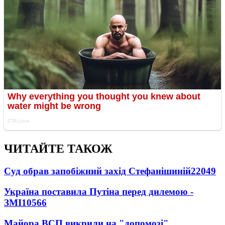
ЧИТАЙТЕ ТАКОЖ
Суд обрав запобіжний захід Стефанішиній
22049
Україна поставила Путіна перед дилемою -
ЗМІ
10566
Майора ВСП викрили на "допомозі"