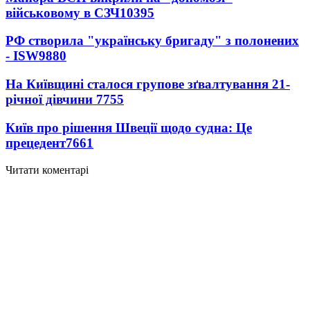
військовому в СЗЧ
10395
РФ створила "українську бригаду" з полонених
- ISW
9880
На Київщині сталося групове зґвалтування 21-
річної дівчини
7755
Київ про рішення Швеції щодо судна: Це
прецедент
7661
Читати коментарі