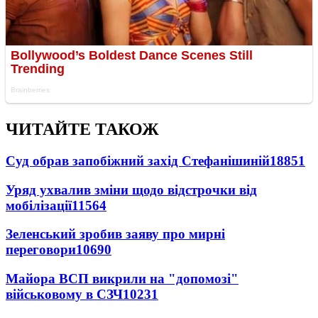
ЧИТАЙТЕ ТАКОЖ
Суд обрав запобіжний захід Стефанішиній
18851
Уряд ухвалив зміни щодо відстрочки від
мобілізації
11564
Зеленський зробив заяву про мирні
переговори
10690
Майора ВСП викрили на "допомозі"
військовому в СЗЧ
10231