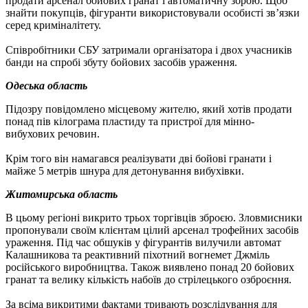
продати арсенал бойових гранат і автоматичну зброю. Щоб
знайти покупців, фігуранти використовували особисті зв’язки
серед криміналітету.
Співробітники СБУ затримали організатора і двох учасників
банди на спробі збуту бойових засобів ураження.
Одеська область
Підозру повідомлено місцевому жителю, який хотів продати
понад пів кілограма пластиду та пристрої для мінно-
вибухових речовин.
Крім того він намагався реалізувати дві бойові гранати і
майже 5 метрів шнура для детонування вибухівки.
Житомирська область
В цьому регіоні викрито трьох торгівців зброєю. Зловмисники
пропонували своїм клієнтам цілий арсенал трофейних засобів
ураження. Під час обшуків у фігурантів вилучили автомат
Калашникова та реактивний піхотний вогнемет Джміль
російського виробництва. Також виявлено понад 20 бойових
гранат та велику кількість набоїв до стрілецького озброєння.
За всіма викритими фактами тривають розслідування для