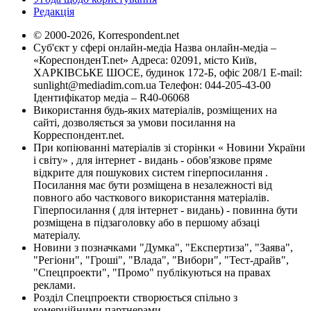
Редакція
© 2000-2026, Korrespondent.net
Суб'єкт у сфері онлайн-медіа Назва онлайн-медіа –
«КореспонденТ.net» Адреса: 02091, місто Київ,
ХАРКІВСЬКЕ ШОСЕ, будинок 172-Б, офіс 208/1 E-mail:
sunlight@mediadim.com.ua
Телефон: 044-205-43-00
Ідентифікатор медіа – R40-06068
Використання будь-яких матеріалів, розміщених на
сайті, дозволяється за умови посилання на
Корреспондент.net.
При копіюванні матеріалів зі сторінки « Новини України
і світу» , для інтернет - видань - обов'язкове пряме
відкрите для пошукових систем гіперпосилання .
Посилання має бути розміщена в незалежності від
повного або часткового використання матеріалів.
Гіперпосилання ( для інтернет - видань) - повинна бути
розміщена в підзаголовку або в першому абзаці
матеріалу.
Новини з позначками "Думка", "Експертиза", "Заява",
"Регіони", "Гроші", "Влада", "Вибори", "Тест-драйв",
"Спецпроекти", "Промо" публікуються на правах
реклами.
Розділ Спецпроекти створюється спільно з
комерційними партнерами.