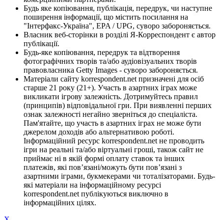
Будь яке копіювання, публікація, передрук, чи наступне
поширення інформації, що містить посилання на
"Інтерфакс-Україна", EPA / UPG, суворо забороняється.
Власник веб-сторінки в розділі Я-Корреспондент є автор
публікації.
Будь-яке копіювання, передрук та відтворення
фотографічних творів та/або аудіовізуальних творів
правовласника Getty Images - суворо забороняється.
Матеріали сайту korrespondent.net призначені для осіб
старше 21 року (21+). Участь в азартних іграх може
викликати ігрову залежність. Дотримуйтесь правил
(принципів) відповідальної гри. При виявленні перших
ознак залежності негайно зверніться до спеціаліста.
Пам'ятайте, що участь в азартних іграх не може бути
джерелом доходів або альтернативою роботі.
Інформаційний ресурс korrespondent.net не проводить
ігри на реальні та/або віртуальні гроші, також сайт не
приймає ні в якій формі оплату ставок та інших
платежів, які пов’язані/можуть бути пов’язані з
азартними іграми, букмекерами чи тоталізаторами. Будь-
які матеріали на інформаційному ресурсі
korrespondent.net публікуються виключно в
інформаційних цілях.
X