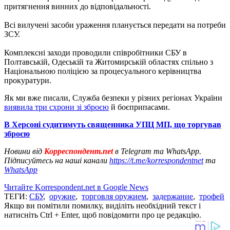
притягнення винних до відповідальності.
Всі вилучені засоби ураження планується передати на потреби
ЗСУ.
Комплексні заходи проводили співробітники СБУ в
Полтавській, Одеській та Житомирській областях спільно з
Національною поліцією за процесуального керівництва
прокуратури.
Як ми вже писали, Служба безпеки у різних регіонах України
виявила три схрони зі зброєю
й боєприпасами.
В Херсоні судитимуть священника УПЦ МП, що торгував
зброєю
Новини від
Корреспондент.net
в Telegram та WhatsApp.
Підписуйтесь на наші канали
https://t.me/korrespondentnet
та
WhatsApp
Читайте Korrespondent.net в Google News
ТЕГИ:
СБУ
,
оружие
,
торговля оружием
,
задержание
,
трофей
Якщо ви помітили помилку, виділіть необхідний текст і
натисніть Ctrl + Enter, щоб повідомити про це редакцію.