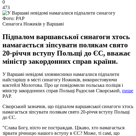
0
473
Фото: PAP
Синагога Ножиків у Варшаві
Підпалом варшавської синагоги хтось
намагається зіпсувати полякам свято
20-річчя вступу Польщі до ЄС, вважає
міністр закордонних справ країни.
У Варшаві невідомі зловмисники намагалися підпалити
найстарішу в місті синагогу Ножиків, використовуючи
коктейлі Молотова. Про це повідомили польська поліція і
міністр закордонних справ Польщі Радослав Сікорський,
пише
PAP.
Сікорський зазначив, що підпалом варшавської синагоги хтось
намагається зіпсувати полякам свято 20-річчя вступу Польщі
до ЄС.
"Слава Богу, ніхто не постраждав. Цікаво, хто намагається
зірвати річницю нашого вступу в ЄС? Може, ті самі, що