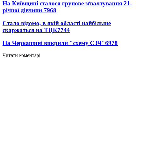
На Київщині сталося групове зґвалтування 21-
річної дівчини
7968
Стало відомо, в якій області найбільше
скаржаться на ТЦК
7744
На Черкащині викрили "схему СЗЧ"
6978
Читати коментарі