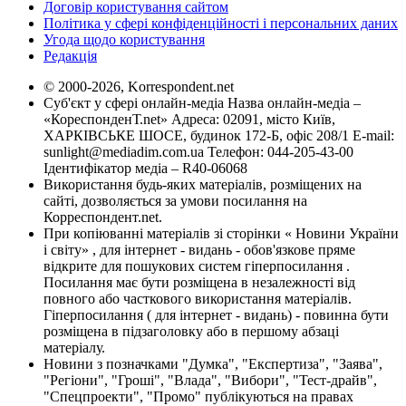
Договір користування сайтом
Політика у сфері конфіденційності і персональних даних
Угода щодо користування
Редакція
© 2000-2026, Korrespondent.net
Суб'єкт у сфері онлайн-медіа Назва онлайн-медіа –
«КореспонденТ.net» Адреса: 02091, місто Київ,
ХАРКІВСЬКЕ ШОСЕ, будинок 172-Б, офіс 208/1 E-mail:
sunlight@mediadim.com.ua
Телефон: 044-205-43-00
Ідентифікатор медіа – R40-06068
Використання будь-яких матеріалів, розміщених на
сайті, дозволяється за умови посилання на
Корреспондент.net.
При копіюванні матеріалів зі сторінки « Новини України
і світу» , для інтернет - видань - обов'язкове пряме
відкрите для пошукових систем гіперпосилання .
Посилання має бути розміщена в незалежності від
повного або часткового використання матеріалів.
Гіперпосилання ( для інтернет - видань) - повинна бути
розміщена в підзаголовку або в першому абзаці
матеріалу.
Новини з позначками "Думка", "Експертиза", "Заява",
"Регіони", "Гроші", "Влада", "Вибори", "Тест-драйв",
"Спецпроекти", "Промо" публікуються на правах