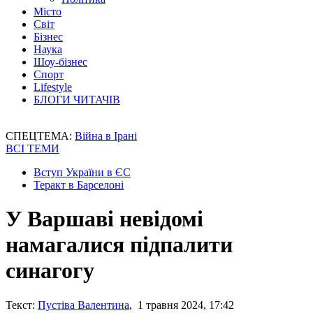
Місто
Світ
Бізнес
Наука
Шоу-бізнес
Спорт
Lifestyle
БЛОГИ ЧИТАЧІВ
СПЕЦТЕМА:
Війна в Ірані
ВСІ ТЕМИ
Вступ України в ЄС
Теракт в Барселоні
У Варшаві невідомі
намагалися підпалити
синагогу
Текст:
Пустіва Валентина
, 1 травня 2024, 17:42