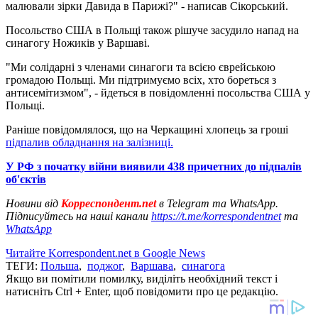
малювали зірки Давида в Парижі?" - написав Сікорський.
Посольство США в Польщі також рішуче засудило напад на
синагогу Ножиків у Варшаві.
"Ми солідарні з членами синагоги та всією єврейською
громадою Польщі. Ми підтримуємо всіх, хто бореться з
антисемітизмом", - йдеться в повідомленні посольства США у
Польщі.
Раніше повідомлялося, що на Черкащині хлопець за гроші
підпалив обладнання на залізниці.
У РФ з початку війни виявили 438 причетних до підпалів
об'єктів
Новини від
Корреспондент.net
в Telegram та WhatsApp.
Підписуйтесь на наші канали
https://t.me/korrespondentnet
та
WhatsApp
Читайте Korrespondent.net в Google News
ТЕГИ:
Польша
,
поджог
,
Варшава
,
синагога
Якщо ви помітили помилку, виділіть необхідний текст і
натисніть Ctrl + Enter, щоб повідомити про це редакцію.