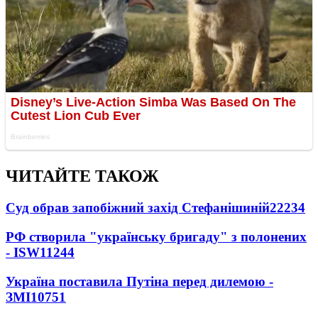
ЧИТАЙТЕ ТАКОЖ
Суд обрав запобіжний захід Стефанішиній
22234
РФ створила "українську бригаду" з полонених
- ISW
11244
Україна поставила Путіна перед дилемою -
ЗМІ
10751