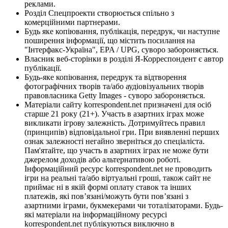
реклами.
Розділ Спецпроекти створюється спільно з
комерційними партнерами.
Будь яке копіювання, публікація, передрук, чи наступне
поширення інформації, що містить посилання на
"Інтерфакс-Україна", EPA / UPG, суворо забороняється.
Власник веб-сторінки в розділі Я-Корреспондент є автор
публікації.
Будь-яке копіювання, передрук та відтворення
фотографічних творів та/або аудіовізуальних творів
правовласника Getty Images - суворо забороняється.
Матеріали сайту korrespondent.net призначені для осіб
старше 21 року (21+). Участь в азартних іграх може
викликати ігрову залежність. Дотримуйтесь правил
(принципів) відповідальної гри. При виявленні перших
ознак залежності негайно зверніться до спеціаліста.
Пам'ятайте, що участь в азартних іграх не може бути
джерелом доходів або альтернативою роботі.
Інформаційний ресурс korrespondent.net не проводить
ігри на реальні та/або віртуальні гроші, також сайт не
приймає ні в якій формі оплату ставок та інших
платежів, які пов’язані/можуть бути пов’язані з
азартними іграми, букмекерами чи тоталізаторами. Будь-
які матеріали на інформаційному ресурсі
korrespondent.net публікуються виключно в