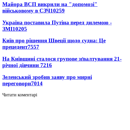
Майора ВСП викрили на "допомозі"
військовому в СЗЧ
10259
Україна поставила Путіна перед дилемою -
ЗМІ
10205
Київ про рішення Швеції щодо судна: Це
прецедент
7557
На Київщині сталося групове зґвалтування 21-
річної дівчини
7216
Зеленський зробив заяву про мирні
переговори
7014
Читати коментарі