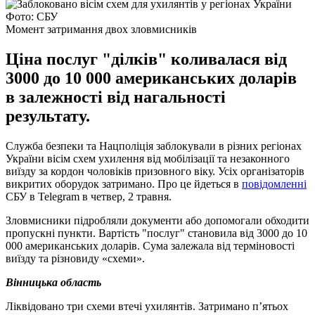
Фото: СБУ
Момент затримання двох зловмисників
Ціна послуг "ділків" коливалася від
3000 до 10 000 американських доларів
в залежності від нагальності
результату.
Служба безпеки та Нацполіція заблокували в різних регіонах
України вісім схем ухилення від мобілізації та незаконного
виїзду за кордон чоловіків призовного віку. Усіх організаторів
викритих оборудок затримано. Про це йдеться в
повідомленні
СБУ в Telegram в четвер, 2 травня.
Зловмисники підробляли документи або допомогали обходити
пропускні пункти. Вартість "послуг" становила від 3000 до 10
000 американських доларів. Сума залежала від терміновості
виїзду та різновиду «схеми».
Вінницька область
Ліквідовано три схеми втечі ухилянтів. Затримано п’ятьох