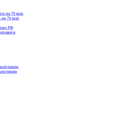
 на 79 млн
таці РФ
 допомоги
балістикою