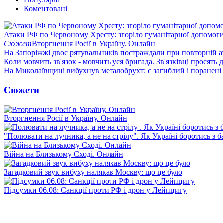
Коментовані
Атаки РФ по Червоному Хресту: згоріло гуманітарної допомоги
Сюжет
Вторгнення Росії в Україну. Онлайн
На Запоріжжі двоє рятувальників постраждали при повторній а
Коли мовчить зв'язок - мовчить уся бригада. Зв'язківці просять
На Миколаївщині вибухнув металобрухт: є загиблий і поранені
Сюжети
Вторгнення Росії в Україну. Онлайн
"Полювати на лучника, а не на стрілу". Як Україні боротись з 
Війна на Близькому Сході. Онлайн
Загадковий звук вибуху налякав Москву: що це було
Підсумки 06.08: Санкції проти РФ і дрон у Лейпцигу