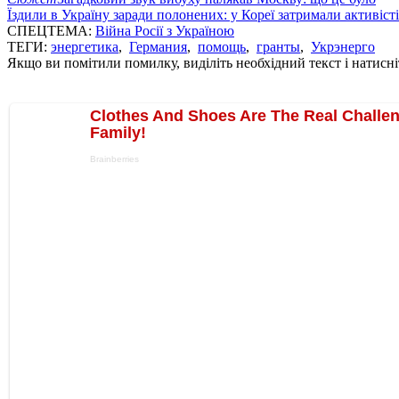
Їздили в Україну заради полонених: у Кореї затримали активіст
СПЕЦТЕМА:
Війна Росії з Україною
ТЕГИ:
энергетика
,
Германия
,
помощь
,
гранты
,
Укрэнерго
Якщо ви помітили помилку, виділіть необхідний текст і натисніт