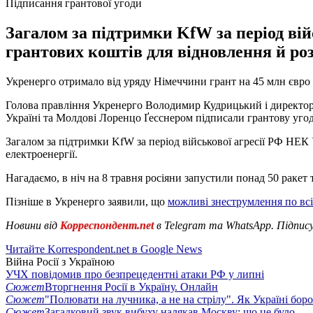
Підписання грантової угоди
Загалом за підтримки KfW за період ві
грантових коштів для відновлення й роз
Укренерго отримало від уряду Німеччини грант на 45 млн євро д
Голова правління Укренерго Володимир Кудрицький і директорк
Україні та Молдові Лоренцо Ґесснером підписали грантову уго
Загалом за підтримки KfW за період військової агресії РФ НЕК
електроенергії.
Нагадаємо, в ніч на 8 травня росіяни запустили понад 50 ракет
Пізніше в Укренерго заявили, що
можливі знеструмлення по всі
Новини від
Корреспондент.net
в Telegram та WhatsApp. Підпис
Читайте Korrespondent.net в Google News
Війна Росії з Україною
УЧХ повідомив про безпрецедентні атаки РФ у липні
Сюжет
Вторгнення Росії в Україну. Онлайн
Сюжет
"Полювати на лучника, а не на стрілу". Як Україні бор
Сюжет
Загадковий звук вибуху налякав Москву: що це було