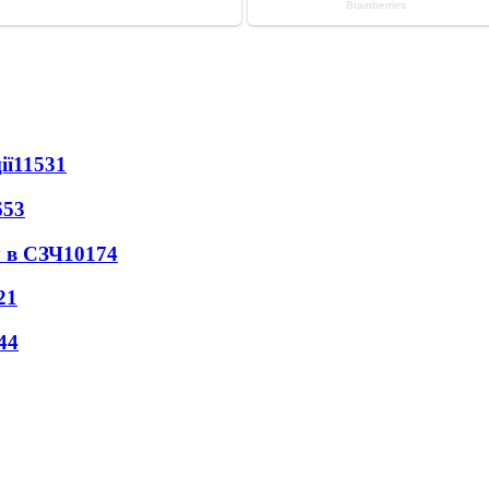
ії
11531
653
 в СЗЧ
10174
21
44