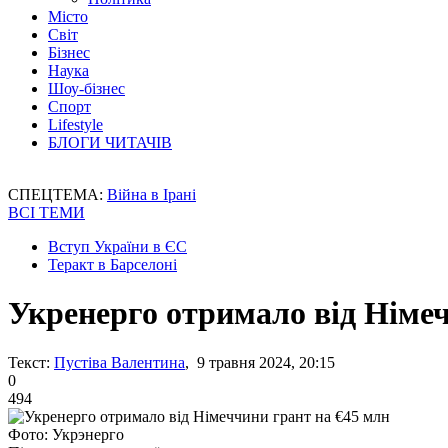
Місто
Світ
Бізнес
Наука
Шоу-бізнес
Спорт
Lifestyle
БЛОГИ ЧИТАЧІВ
СПЕЦТЕМА:
Війна в Ірані
ВСІ ТЕМИ
Вступ України в ЄС
Теракт в Барселоні
Укренерго отримало від Німеч
Текст:
Пустіва Валентина
, 9 травня 2024, 20:15
0
494
Фото: Укрэнерго