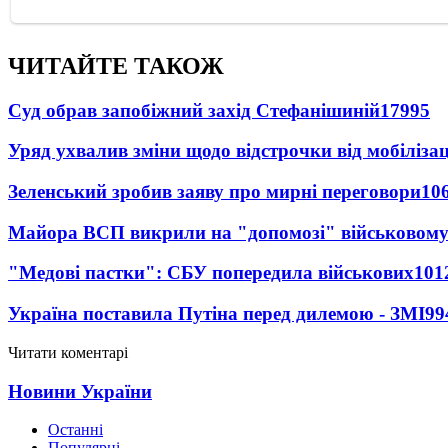
ЧИТАЙТЕ ТАКОЖ
Суд обрав запобіжний захід Стефанішиній
17995
Уряд ухвалив зміни щодо відстрочки від мобілізац
Зеленський зробив заяву про мирні переговори
10
Майора ВСП викрили на "допомозі" військовому
"Медові пастки": СБУ попередила військових
101
Україна поставила Путіна перед дилемою - ЗМІ
99
Читати коментарі
Новини України
Останні
Популярні