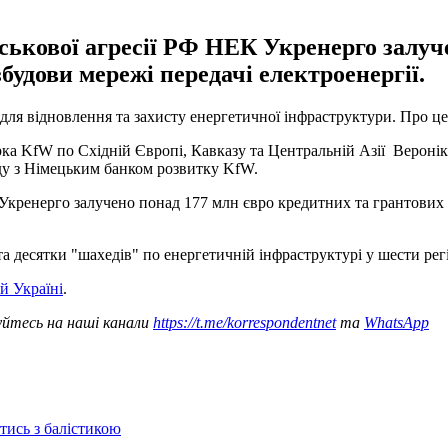
йськової агресії РФ НЕК Укренерго залуч
будови мережі передачі електроенергії.
ля відновлення та захисту енергетичної інфраструктури. Про це 
а KfW по Східній Європі, Кавказу та Центральній Азії Веронік
ду з Німецьким банком розвитку KfW.
 Укренерго залучено понад 177 млн євро кредитних та грантових 
 та десятки "шахедів" по енергетичній інфраструктурі у шести ре
й Україні
.
уйтесь на наші канали
https://t.me/korrespondentnet
та
WhatsApp
отись з балістикою