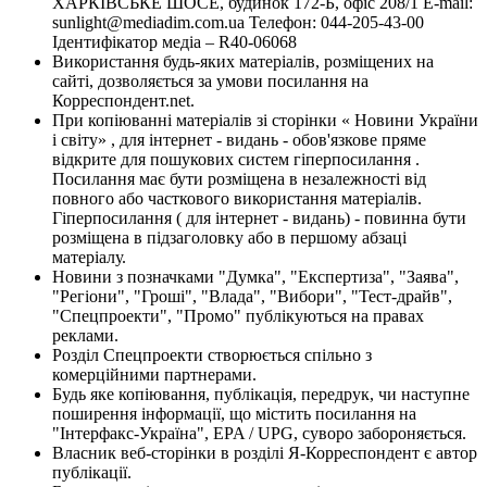
ХАРКІВСЬКЕ ШОСЕ, будинок 172-Б, офіс 208/1 E-mail:
sunlight@mediadim.com.ua
Телефон: 044-205-43-00
Ідентифікатор медіа – R40-06068
Використання будь-яких матеріалів, розміщених на
сайті, дозволяється за умови посилання на
Корреспондент.net.
При копіюванні матеріалів зі сторінки « Новини України
і світу» , для інтернет - видань - обов'язкове пряме
відкрите для пошукових систем гіперпосилання .
Посилання має бути розміщена в незалежності від
повного або часткового використання матеріалів.
Гіперпосилання ( для інтернет - видань) - повинна бути
розміщена в підзаголовку або в першому абзаці
матеріалу.
Новини з позначками "Думка", "Експертиза", "Заява",
"Регіони", "Гроші", "Влада", "Вибори", "Тест-драйв",
"Спецпроекти", "Промо" публікуються на правах
реклами.
Розділ Спецпроекти створюється спільно з
комерційними партнерами.
Будь яке копіювання, публікація, передрук, чи наступне
поширення інформації, що містить посилання на
"Інтерфакс-Україна", EPA / UPG, суворо забороняється.
Власник веб-сторінки в розділі Я-Корреспондент є автор
публікації.