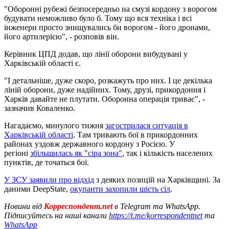
"Оборонні рубежі безпосередньо на смузі кордону з ворогом
будувати неможливо було б. Тому що вся техніка і всі
інженери просто знищувались би ворогом - його дронами,
його артилерією", - розповів він.
Керівник ЦПД додав, що лінії оборони вибудувані у
Харківській області є.
"І детальніше, дуже скоро, розкажуть про них. І це декілька
ліній оборони, дуже надійних. Тому, друзі, прикордоння і
Харків давайте не плутати. Оборонна операція триває", -
зазначив Коваленко.
Нагадаємо, минулого тижня
загострилася ситуація в
Харківській області
. Там тривають бої в прикордонних
районах уздовж державного кордону з Росією. У
регіоні
збільшилась як "сіра зона"
, так і кількість населених
пунктів, де точаться бої.
У ЗСУ заявили про відхід
з деяких позицій на Харківщині. За
даними DeepState,
окупанти захопили шість сіл
.
Новини від
Корреспондент.net
в Telegram та WhatsApp.
Підписуйтесь на наші канали
https://t.me/korrespondentnet
та
WhatsApp