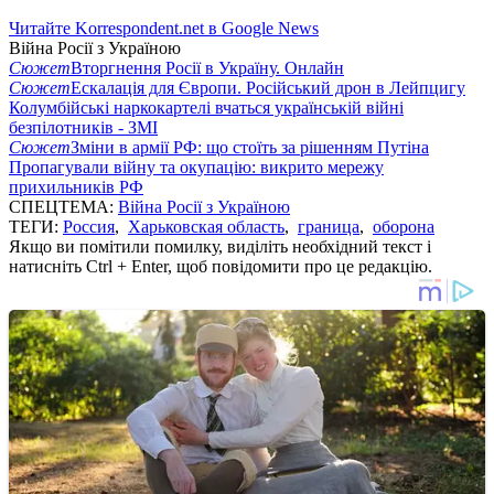
Читайте Korrespondent.net в Google News
Війна Росії з Україною
Сюжет
Вторгнення Росії в Україну. Онлайн
Сюжет
Ескалація для Європи. Російський дрон в Лейпцигу
Колумбійські наркокартелі вчаться українській війні
безпілотників - ЗМІ
Сюжет
Зміни в армії РФ: що стоїть за рішенням Путіна
Пропагували війну та окупацію: викрито мережу
прихильників РФ
СПЕЦТЕМА:
Війна Росії з Україною
ТЕГИ:
Россия
,
Харьковская область
,
граница
,
оборона
Якщо ви помітили помилку, виділіть необхідний текст і
натисніть Ctrl + Enter, щоб повідомити про це редакцію.