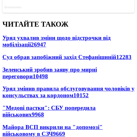
ЧИТАЙТЕ ТАКОЖ
Уряд ухвалив зміни щодо відстрочки від
мобілізації
26947
Суд обрав запобіжний захід Стефанішиній
12283
Зеленський зробив заяву про мирні
переговори
10498
Уряд змінив правила обслуговування чоловіків у
консульствах за кордоном
10152
"Медові пастки": СБУ попередила
військових
9968
Майора ВСП викрили на "допомозі"
військовому в СЗЧ
9669