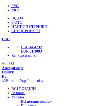
РУС
УКР
ВІДЕО
ФОТО
НАЙПОПУЛЯРНІШІ
СПЕЦПРОЕКТИ
USD
USD
44.4732
EUR
51.3093
Всі курси валют
44.4732
Авторизація
Пошук
RU
ВСІ РОЗДІЛИ
Головна
Україна
Всі новини розділу
Політика