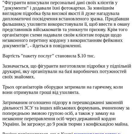
"Фігуранти вписували персональні дані своїх клієнтів у
"документи" і додавали їхні фотокартки. За зовнішнім
виглядом підробка була високої якості й дуже нагадувала
дипломатичні посвідчення встановленого зразка. Придбавши
фальшивку, ухилянти використовували її, щоб ввести в оману
представників військкоматів та уникнути призову. Крім того
організатори схеми надавали своїм клієнтам поради щодо
незаконного перетину кордону з використанням фейкових
документів", - йдеться в повідомленні.
Вартість "пакету послуг" становила $.10 тис.
Зазначається, що фігуранти виготовляли підробки у підпільній
друкарні, яку організували на базі виробничих потужностей
своїх знайомих.
Трьох організаторів оборудки затримали на гарячому, коли
вони отримували гроші від ухилянта.
Затриманим оголошено підозру в перешкоджанні законній
діяльності ЗСУ та інших військових формувань, вчиненому за
попередньою змовою групою осіб, а також у замаху на
незаконне переправлення осіб через державний кордон
України. Їм загрожує до 9 років тюрми з конфіскацією майна.