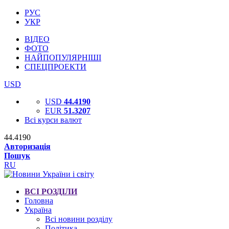
РУС
УКР
ВІДЕО
ФОТО
НАЙПОПУЛЯРНІШІ
СПЕЦПРОЕКТИ
USD
USD
44.4190
EUR
51.3207
Всі курси валют
44.4190
Авторизація
Пошук
RU
ВСІ РОЗДІЛИ
Головна
Україна
Всі новини розділу
Політика