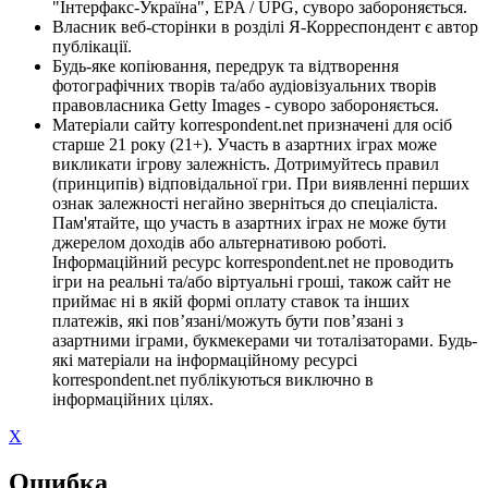
"Інтерфакс-Україна", EPA / UPG, суворо забороняється.
Власник веб-сторінки в розділі Я-Корреспондент є автор
публікації.
Будь-яке копіювання, передрук та відтворення
фотографічних творів та/або аудіовізуальних творів
правовласника Getty Images - суворо забороняється.
Матеріали сайту korrespondent.net призначені для осіб
старше 21 року (21+). Участь в азартних іграх може
викликати ігрову залежність. Дотримуйтесь правил
(принципів) відповідальної гри. При виявленні перших
ознак залежності негайно зверніться до спеціаліста.
Пам'ятайте, що участь в азартних іграх не може бути
джерелом доходів або альтернативою роботі.
Інформаційний ресурс korrespondent.net не проводить
ігри на реальні та/або віртуальні гроші, також сайт не
приймає ні в якій формі оплату ставок та інших
платежів, які пов’язані/можуть бути пов’язані з
азартними іграми, букмекерами чи тоталізаторами. Будь-
які матеріали на інформаційному ресурсі
korrespondent.net публікуються виключно в
інформаційних цілях.
X
Ошибка