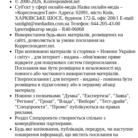
© 2000-2026, Korrespondent.net
Суб'єкт у сфері онлайн-медіа Назва онлайн-медіа –
«КореспонденТ.net» Адреса: 02091, місто Київ,
ХАРКІВСЬКЕ ШОСЕ, будинок 172-Б, офіс 208/1 E-mail:
sunlight@mediadim.com.ua
Телефон: 044-205-43-00
Ідентифікатор медіа – R40-06068
Використання будь-яких матеріалів, розміщених на
сайті, дозволяється за умови посилання на
Корреспондент.net.
При копіюванні матеріалів зі сторінки « Новини України
і світу» , для інтернет - видань - обов'язкове пряме
відкрите для пошукових систем гіперпосилання .
Посилання має бути розміщена в незалежності від
повного або часткового використання матеріалів.
Гіперпосилання ( для інтернет - видань) - повинна бути
розміщена в підзаголовку або в першому абзаці
матеріалу.
Новини з позначками "Думка", "Експертиза", "Заява",
"Регіони", "Гроші", "Влада", "Вибори", "Тест-драйв",
"Спецпроекти", "Промо" публікуються на правах
реклами.
Розділ Спецпроекти створюється спільно з
комерційними партнерами.
Будь яке копіювання, публікація, передрук, чи наступне
поширення інформації, що містить посилання на