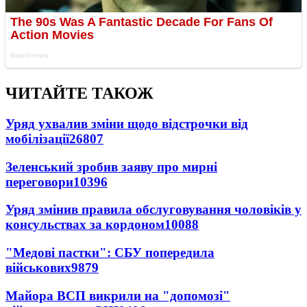
ЧИТАЙТЕ ТАКОЖ
Уряд ухвалив зміни щодо відстрочки від
мобілізації
26807
Зеленський зробив заяву про мирні
переговори
10396
Уряд змінив правила обслуговування чоловіків у
консульствах за кордоном
10088
"Медові пастки": СБУ попередила
військових
9879
Майора ВСП викрили на "допомозі"