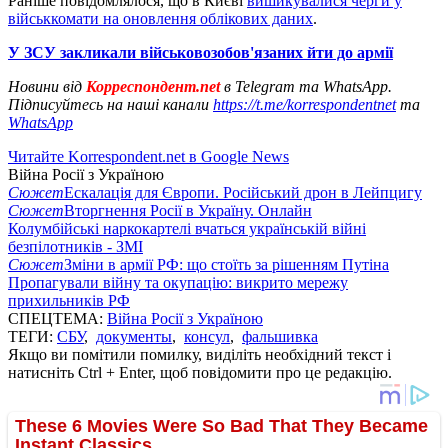
Раніше повідомлялося, що в Києві
вишикувалися черги у
військкомати на оновлення облікових даних
.
У ЗСУ закликали військовозобов'язаних йти до армії
Новини від
Корреспондент.net
в Telegram та WhatsApp.
Підписуйтесь на наші канали
https://t.me/korrespondentnet
та
WhatsApp
Читайте Korrespondent.net в Google News
Війна Росії з Україною
Сюжет
Ескалація для Європи. Російський дрон в Лейпцигу
Сюжет
Вторгнення Росії в Україну. Онлайн
Колумбійські наркокартелі вчаться українській війні
безпілотників - ЗМІ
Сюжет
Зміни в армії РФ: що стоїть за рішенням Путіна
Пропагували війну та окупацію: викрито мережу
прихильників РФ
СПЕЦТЕМА:
Війна Росії з Україною
ТЕГИ:
СБУ
,
документы
,
консул
,
фальшивка
Якщо ви помітили помилку, виділіть необхідний текст і
натисніть Ctrl + Enter, щоб повідомити про це редакцію.