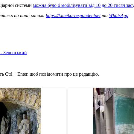
нціарної системи
можна було б мобілізувати від 10 до 20 тисяч за
уйтесь на наші канали
https://t.me/korrespondentnet
та
WhatsApp
 - Зеленський
ь Ctrl + Enter, щоб повідомити про це редакцію.