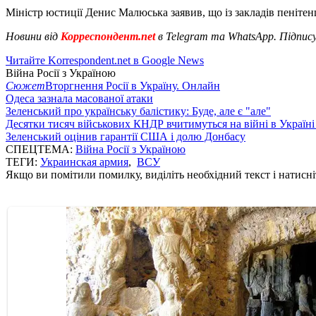
Міністр юстиції Денис Малюська заявив, що із закладів пеніте
Новини від
Корреспондент.net
в Telegram та WhatsApp. Підпис
Читайте Korrespondent.net в Google News
Війна Росії з Україною
Сюжет
Вторгнення Росії в Україну. Онлайн
Одеса зазнала масованої атаки
Зеленський про українську балістику: Буде, але є "але"
Десятки тисяч військових КНДР вчитимуться на війні в Україні
Зеленський оцінив гарантії США і долю Донбасу
СПЕЦТЕМА:
Війна Росії з Україною
ТЕГИ:
Украинская армия
,
ВСУ
Якщо ви помітили помилку, виділіть необхідний текст і натисніт