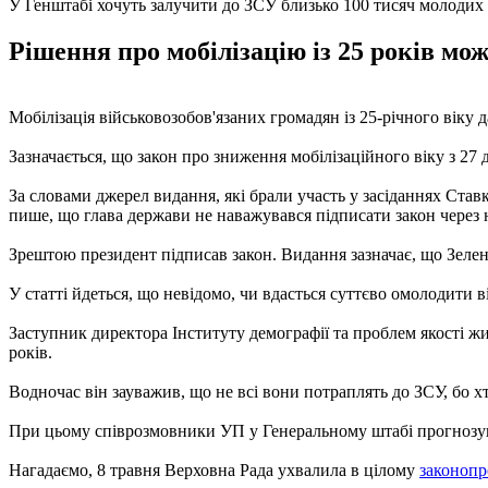
У Генштабі хочуть залучити до ЗСУ близько 100 тисяч молодих 
Рішення про мобілізацію із 25 років мож
Мобілізація військовозобов'язаних громадян із 25-річного віку
Зазначається, що закон про зниження мобілізаційного віку з 2
За словами джерел видання, які брали участь у засіданнях Ста
пише, що глава держави не наважувався підписати закон через 
Зрештою президент підписав закон. Видання зазначає, що Зелен
У статті йдеться, що невідомо, чи вдасться суттєво омолодити в
Заступник директора Інституту демографії та проблем якості ж
років.
Водночас він зауважив, що не всі вони потраплять до ЗСУ, бо х
При цьому співрозмовники УП у Генеральному штабі прогнозують
Нагадаємо, 8 травня Верховна Рада ухвалила в цілому
законопр