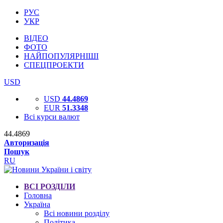
РУС
УКР
ВІДЕО
ФОТО
НАЙПОПУЛЯРНІШІ
СПЕЦПРОЕКТИ
USD
USD
44.4869
EUR
51.3348
Всі курси валют
44.4869
Авторизація
Пошук
RU
ВСІ РОЗДІЛИ
Головна
Україна
Всі новини розділу
Політика