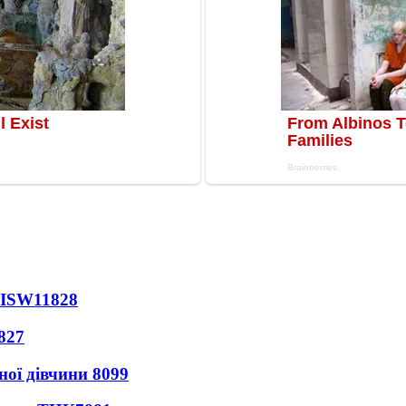
 ISW
11828
827
ної дівчини
8099