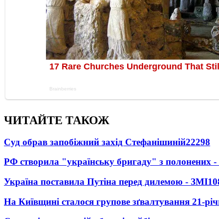
ЧИТАЙТЕ ТАКОЖ
Суд обрав запобіжний захід Стефанішиній
22298
РФ створила "українську бригаду" з полонених -
Україна поставила Путіна перед дилемою - ЗМІ
10
На Київщині сталося групове зґвалтування 21-річ