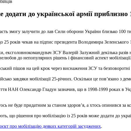
бійців
е додати до української армії приблизно
 дасть змогу залучити до лав Сили оборони України близько 100 т
7 до 25 років чекав на підпис президента Володимира Зеленськог
вки, ексголовнокомандувач ЗСУ Валерій Залужний декілька разів 
нелюбов до непопулярних рішень і фінансовий аспект мобілізації
ський пішов на цей крок через виснаження ЗСУ та безповоротні 
ійсько завдяки мобілізації 25-річних. Оскільки це пов’язано з де
иття НАН Олександр Гладун зазначив, що в 1998-1999 роках в Укр
тось не буде придатним за станом здоров’я, а хтось опинився за 
, що рішення про мобілізацію із 25 років може додати до украї
оєкт про мобілізацію деяких категорій засуджених
.