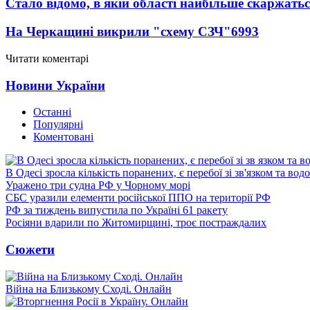
Стало відомо, в якій області найбільше скаржать
На Черкащині викрили "схему СЗЧ"
6993
Читати коментарі
Новини України
Останні
Популярні
Коментовані
В Одесі зросла кількість поранених, є перебої зі зв'язком та вод
Уражено три судна РФ у Чорному морі
СБС уразили елементи російської ППО на території РФ
РФ за тиждень випустила по Україні 61 ракету
Росіяни вдарили по Житомирщині, троє постраждалих
Сюжети
Війна на Близькому Сході. Онлайн