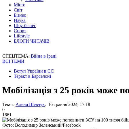
Місто
Світ
Бізнес
Наука
Шоу-бізнес
Спорт
Lifestyle
БЛОГИ ЧИТАЧІВ
СПЕЦТЕМА:
Війна в Ірані
ВСІ ТЕМИ
Вступ України в ЄС
Теракт в Барселоні
Мобілізація з 25 років може п
Текст:
Алена Шевчук
, 16 травня 2024, 17:18
0
1661
Фото: Володимир Зеленський/Facebook