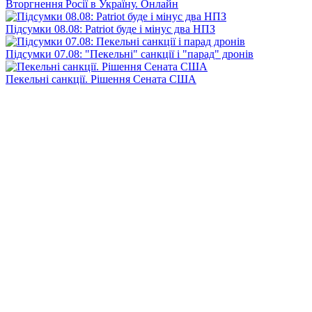
Вторгнення Росії в Україну. Онлайн
Підсумки 08.08: Patriot буде і мінус два НПЗ
Підсумки 07.08: "Пекельні" санкції і "парад" дронів
Пекельні санкції. Рішення Сената США