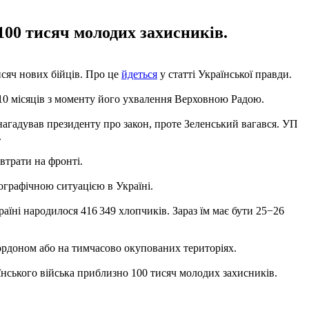
 100 тисяч молодих захисників.
исяч нових бійців. Про це
йдеться
у статті Української правди.
о 10 місяців з моменту його ухвалення Верховною Радою.
нагадував президенту про закон, проте Зеленський вагався. УП
.
втрати на фронті.
мографічною ситуацією в Україні.
аїні народилося 416 349 хлопчиків. Зараз їм має бути 25−26
кордоном або на тимчасово окупованих територіях.
нського війська приблизно 100 тисяч молодих захисників.