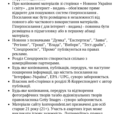
При копіюванні матеріалів зі сторінки « Новини України
і світу» , для інтернет - видань - обов'язкове пряме
відкрите для пошукових систем гіперпосилання .
Посилання має бути розміщена в незалежності від
повного або часткового використання матеріалів.
Гіперпосилання ( для інтернет - видань) - повинна бути
розміщена в підзаголовку або в першому абзаці
матеріалу.
Новини з позначками "Думка", "Експертиза", "Заява",
"Регіони", "Гроші", "Влада", "Вибори", "Тест-драйв",
"Спецпроекти", "Промо" публікуються на правах
реклами.
Розділ Спецпроекти створюється спільно з
комерційними партнерами.
Будь яке копіювання, публікація, передрук, чи наступне
поширення інформації, що містить посилання на
"Інтерфакс-Україна", EPA / UPG, суворо забороняється.
Власник веб-сторінки в розділі Я-Корреспондент є автор
публікації.
Будь-яке копіювання, передрук та відтворення
фотографічних творів та/або аудіовізуальних творів
правовласника Getty Images - суворо забороняється.
Матеріали сайту korrespondent.net призначені для осіб
старше 21 року (21+). Участь в азартних іграх може
викликати ігрову залежність. Дотримуйтесь правил