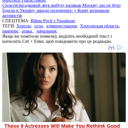
боротись з балістикою
Сюжет
Загадковий звук вибуху налякав Москву: що це було
Їздили в Україну заради полонених: у Кореї затримали
активістів
СПЕЦТЕМА:
Війна Росії з Україною
ТЕГИ:
Херсон
,
село
,
администрация
,
Херсонская область
,
ранение
,
атака
,
начальник
Якщо ви помітили помилку, виділіть необхідний текст і
натисніть Ctrl + Enter, щоб повідомити про це редакцію.