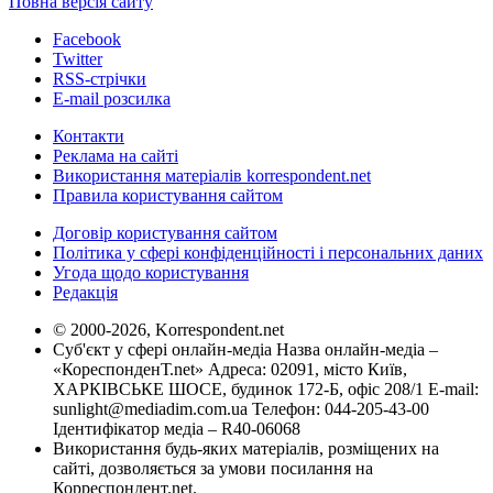
Повна версія сайту
Facebook
Twitter
RSS-стрічки
E-mail розсилка
Контакти
Реклама на сайті
Використання матеріалів korrespondent.net
Правила користування сайтом
Договір користування сайтом
Політика у сфері конфіденційності і персональних даних
Угода щодо користування
Редакція
© 2000-2026, Korrespondent.net
Суб'єкт у сфері онлайн-медіа Назва онлайн-медіа –
«КореспонденТ.net» Адреса: 02091, місто Київ,
ХАРКІВСЬКЕ ШОСЕ, будинок 172-Б, офіс 208/1 E-mail:
sunlight@mediadim.com.ua
Телефон: 044-205-43-00
Ідентифікатор медіа – R40-06068
Використання будь-яких матеріалів, розміщених на
сайті, дозволяється за умови посилання на
Корреспондент.net.