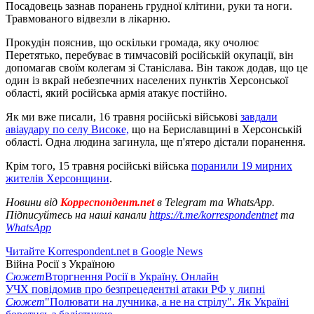
Посадовець зазнав поранень грудної клітини, руки та ноги.
Травмованого відвезли в лікарню.
Прокудін пояснив, що оскільки громада, яку очолює
Перетятько, перебуває в тимчасовій російській окупації, він
допомагав своїм колегам зі Станіслава. Він також додав, що це
один із вкрай небезпечних населених пунктів Херсонської
області, який російська армія атакує постійно.
Як ми вже писали, 16 травня російські військові
завдали
авіаудару по селу Високе,
що на Бериславщині в Херсонській
області. Одна людина загинула, ще п'ятеро дістали поранення.
Крім того, 15 травня російські війська
поранили 19 мирних
жителів Херсонщини
.
Новини від
Корреспондент.net
в Telegram та WhatsApp.
Підписуйтесь на наші канали
https://t.me/korrespondentnet
та
WhatsApp
Читайте Korrespondent.net в Google News
Війна Росії з Україною
Сюжет
Вторгнення Росії в Україну. Онлайн
УЧХ повідомив про безпрецедентні атаки РФ у липні
Сюжет
"Полювати на лучника, а не на стрілу". Як Україні