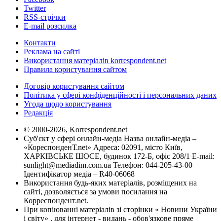
Twitter
RSS-стрічки
E-mail розсилка
Контакти
Реклама на сайті
Використання матеріалів korrespondent.net
Правила користування сайтом
Договір користування сайтом
Політика у сфері конфіденційності і персональних даних
Угода щодо користування
Редакція
© 2000-2026, Korrespondent.net
Суб'єкт у сфері онлайн-медіа Назва онлайн-медіа –
«КореспонденТ.net» Адреса: 02091, місто Київ,
ХАРКІВСЬКЕ ШОСЕ, будинок 172-Б, офіс 208/1 E-mail:
sunlight@mediadim.com.ua
Телефон: 044-205-43-00
Ідентифікатор медіа – R40-06068
Використання будь-яких матеріалів, розміщених на
сайті, дозволяється за умови посилання на
Корреспондент.net.
При копіюванні матеріалів зі сторінки « Новини України
і світу» , для інтернет - видань - обов'язкове пряме