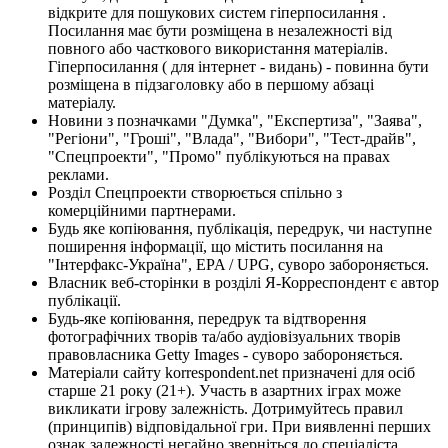
відкрите для пошукових систем гіперпосилання .
Посилання має бути розміщена в незалежності від
повного або часткового використання матеріалів.
Гіперпосилання ( для інтернет - видань) - повинна бути
розміщена в підзаголовку або в першому абзаці
матеріалу.
Новини з позначками "Думка", "Експертиза", "Заява",
"Регіони", "Гроші", "Влада", "Вибори", "Тест-драйв",
"Спецпроекти", "Промо" публікуються на правах
реклами.
Розділ Спецпроекти створюється спільно з
комерційними партнерами.
Будь яке копіювання, публікація, передрук, чи наступне
поширення інформації, що містить посилання на
"Інтерфакс-Україна", EPA / UPG, суворо забороняється.
Власник веб-сторінки в розділі Я-Корреспондент є автор
публікації.
Будь-яке копіювання, передрук та відтворення
фотографічних творів та/або аудіовізуальних творів
правовласника Getty Images - суворо забороняється.
Матеріали сайту korrespondent.net призначені для осіб
старше 21 року (21+). Участь в азартних іграх може
викликати ігрову залежність. Дотримуйтесь правил
(принципів) відповідальної гри. При виявленні перших
ознак залежності негайно зверніться до спеціаліста.