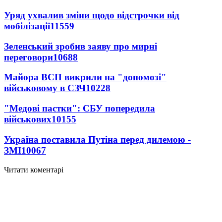
Уряд ухвалив зміни щодо відстрочки від
мобілізації
11559
Зеленський зробив заяву про мирні
переговори
10688
Майора ВСП викрили на "допомозі"
військовому в СЗЧ
10228
"Медові пастки": СБУ попередила
військових
10155
Україна поставила Путіна перед дилемою -
ЗМІ
10067
Читати коментарі