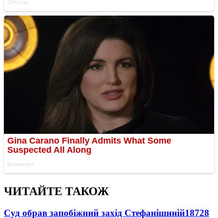
ЧИТАЙТЕ ТАКОЖ
Суд обрав запобіжний захід Стефанішиній
18728