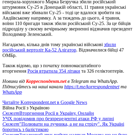
генерала-хорунжого Марка Безручка збили російський
штурмовик Су-25 в Донецькій області, 11 травня українські
військові вже збивали Су-25 - тоді це вдалося зробити на
Авдіївському напрямку. А за тиждень до цього, 4 травня,
воїни 110 бригади також збили російський Су-25. За це бійців
підрозділу у своєму вечірньому зверненні відзначив президент
Володимир Зеленський.
Нагадаємо, кілька днів тому українські військові
збили
російський вертоліт Ка-52 Алігатор
. Відзначилися бійці 47
ОМБр.
Також відомо, що з початку повномасштабного
вторгнення
Росія втратила 354 літаки
та 326 геліктоптерів.
Новини від
Корреспондент.net
в Telegram та WhatsApp.
Підписуйтесь на наші канали
https://t.me/korrespondentnet
та
WhatsApp
Читайте Korrespondent.net в Google News
Війна Росії з Україною
Сюжет
Вторгнення Росії в Україну. Онлайн
УЧХ повідомив про безпрецедентні атаки РФ у липні
Сюжет
"Полювати на лучника, а не на стрілу". Як Україні
боротись з балістикою
Сюжет
Загадковий звук вибуху налякав Москву: що це було