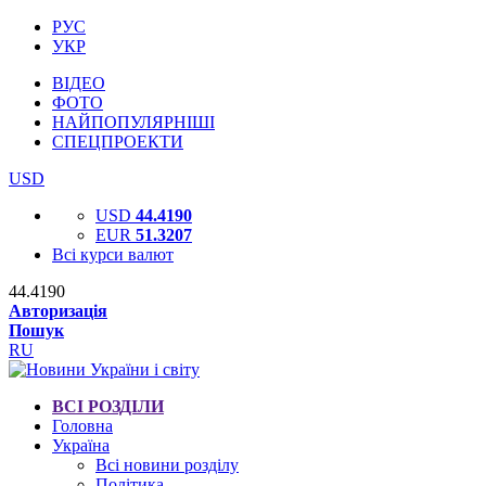
РУС
УКР
ВІДЕО
ФОТО
НАЙПОПУЛЯРНІШІ
СПЕЦПРОЕКТИ
USD
USD
44.4190
EUR
51.3207
Всі курси валют
44.4190
Авторизація
Пошук
RU
ВСІ РОЗДІЛИ
Головна
Україна
Всі новини розділу
Політика