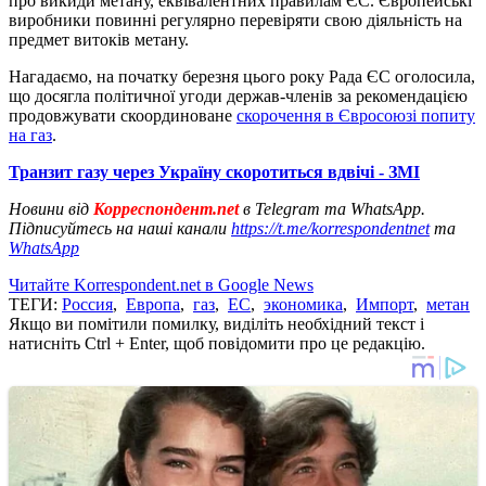
про викиди метану, еквівалентних правилам ЄС. Європейські
виробники повинні регулярно перевіряти свою діяльність на
предмет витоків метану.
Нагадаємо, на початку березня цього року Рада ЄС оголосила,
що досягла політичної угоди держав-членів за рекомендацією
продовжувати скоординоване
скорочення в Євросоюзі попиту
на газ
.
Транзит газу через Україну скоротиться вдвічі - ЗМІ
Новини від
Корреспондент.net
в Telegram та WhatsApp.
Підписуйтесь на наші канали
https://t.me/korrespondentnet
та
WhatsApp
Читайте Korrespondent.net в Google News
ТЕГИ:
Россия
,
Европа
,
газ
,
ЕС
,
экономика
,
Импорт
,
метан
Якщо ви помітили помилку, виділіть необхідний текст і
натисніть Ctrl + Enter, щоб повідомити про це редакцію.