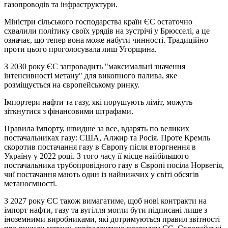
газопроводів та інфраструктури.
Міністри сільського господарства країн ЄС остаточно
схвалили політику своїх урядів на зустрічі у Брюсселі, а це
означає, що тепер вона може набути чинності. Традиційно
проти цього проголосувала лиш Угорщина.
З 2030 року ЄС запровадить "максимальні значення
інтенсивності метану" для викопного палива, яке
розміщується на європейському ринку.
Імпортери нафти та газу, які порушують ліміт, можуть
зіткнутися з фінансовими штрафами.
Правила імпорту, швидше за все, вдарять по великих
постачальниках газу: США, Алжир та Росія. Проте Кремль
скоротив постачання газу в Європу після вторгнення в
Україну у 2022 році. З того часу її місце найбільшого
постачальника трубопровідного газу в Європі посіла Норвегія,
чиї постачання мають один із найнижчих у світі обсягів
метаноємності.
З 2027 року ЄС також вимагатиме, щоб нові контракти на
імпорт нафти, газу та вугілля могли бути підписані лише з
іноземними виробниками, які дотримуються правил звітності