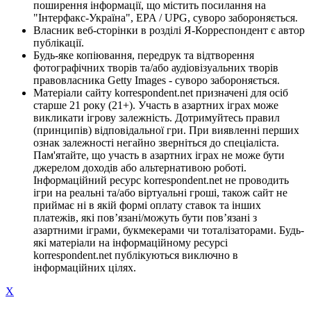
поширення інформації, що містить посилання на
"Інтерфакс-Україна", EPA / UPG, суворо забороняється.
Власник веб-сторінки в розділі Я-Корреспондент є автор
публікації.
Будь-яке копіювання, передрук та відтворення
фотографічних творів та/або аудіовізуальних творів
правовласника Getty Images - суворо забороняється.
Матеріали сайту korrespondent.net призначені для осіб
старше 21 року (21+). Участь в азартних іграх може
викликати ігрову залежність. Дотримуйтесь правил
(принципів) відповідальної гри. При виявленні перших
ознак залежності негайно зверніться до спеціаліста.
Пам'ятайте, що участь в азартних іграх не може бути
джерелом доходів або альтернативою роботі.
Інформаційний ресурс korrespondent.net не проводить
ігри на реальні та/або віртуальні гроші, також сайт не
приймає ні в якій формі оплату ставок та інших
платежів, які пов’язані/можуть бути пов’язані з
азартними іграми, букмекерами чи тоталізаторами. Будь-
які матеріали на інформаційному ресурсі
korrespondent.net публікуються виключно в
інформаційних цілях.
X