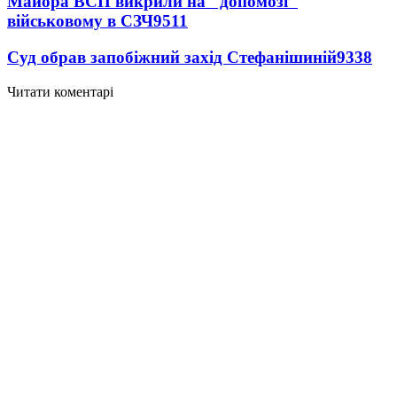
Майора ВСП викрили на "допомозі"
військовому в СЗЧ
9511
Суд обрав запобіжний захід Стефанішиній
9338
Читати коментарі