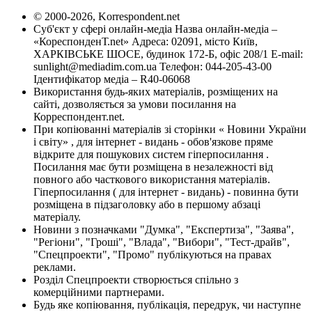
© 2000-2026, Korrespondent.net
Суб'єкт у сфері онлайн-медіа Назва онлайн-медіа –
«КореспонденТ.net» Адреса: 02091, місто Київ,
ХАРКІВСЬКЕ ШОСЕ, будинок 172-Б, офіс 208/1 E-mail:
sunlight@mediadim.com.ua
Телефон: 044-205-43-00
Ідентифікатор медіа – R40-06068
Використання будь-яких матеріалів, розміщених на
сайті, дозволяється за умови посилання на
Корреспондент.net.
При копіюванні матеріалів зі сторінки « Новини України
і світу» , для інтернет - видань - обов'язкове пряме
відкрите для пошукових систем гіперпосилання .
Посилання має бути розміщена в незалежності від
повного або часткового використання матеріалів.
Гіперпосилання ( для інтернет - видань) - повинна бути
розміщена в підзаголовку або в першому абзаці
матеріалу.
Новини з позначками "Думка", "Експертиза", "Заява",
"Регіони", "Гроші", "Влада", "Вибори", "Тест-драйв",
"Спецпроекти", "Промо" публікуються на правах
реклами.
Розділ Спецпроекти створюється спільно з
комерційними партнерами.
Будь яке копіювання, публікація, передрук, чи наступне