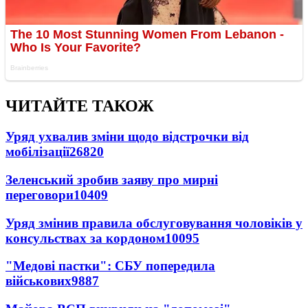
ЧИТАЙТЕ ТАКОЖ
Уряд ухвалив зміни щодо відстрочки від
мобілізації
26820
Зеленський зробив заяву про мирні
переговори
10409
Уряд змінив правила обслуговування чоловіків у
консульствах за кордоном
10095
"Медові пастки": СБУ попередила
військових
9887