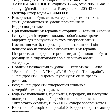
ХАРКІВСЬКЕ ШОСЕ, будинок 172-Б, офіс 208/1 E-mail:
sunlight@mediadim.com.ua
Телефон: 044-205-43-00
Ідентифікатор медіа – R40-06068
Використання будь-яких матеріалів, розміщених на
сайті, дозволяється за умови посилання на
Корреспондент.net.
При копіюванні матеріалів зі сторінки « Новини України
і світу» , для інтернет - видань - обов'язкове пряме
відкрите для пошукових систем гіперпосилання .
Посилання має бути розміщена в незалежності від
повного або часткового використання матеріалів.
Гіперпосилання ( для інтернет - видань) - повинна бути
розміщена в підзаголовку або в першому абзаці
матеріалу.
Новини з позначками "Думка", "Експертиза", "Заява",
"Регіони", "Гроші", "Влада", "Вибори", "Тест-драйв",
"Спецпроекти", "Промо" публікуються на правах
реклами.
Розділ Спецпроекти створюється спільно з
комерційними партнерами.
Будь яке копіювання, публікація, передрук, чи наступне
поширення інформації, що містить посилання на
"Інтерфакс-Україна", EPA / UPG, суворо забороняється.
Власник веб-сторінки в розділі Я-Корреспондент є автор