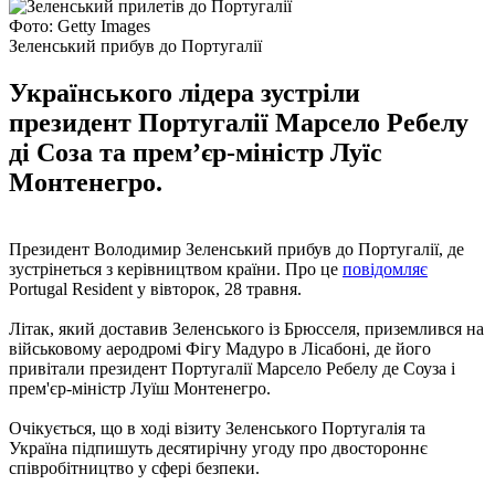
Фото: Getty Images
Зеленський прибув до Португалії
Українського лідера зустріли
президент Португалії Марсело Ребелу
ді Соза та прем’єр-міністр Луїс
Монтенегро.
Президент Володимир Зеленський прибув до Португалії, де
зустрінеться з керівництвом країни. Про це
повідомляє
Portugal Resident у вівторок, 28 травня.
Літак, який доставив Зеленського із Брюсселя, приземлився на
військовому аеродромі Фігу Мадуро в Лісабоні, де його
привітали президент Португалії Марсело Ребелу де Соуза і
прем'єр-міністр Луїш Монтенегро.
Очікується, що в ході візиту Зеленського Португалія та
Україна підпишуть десятирічну угоду про двостороннє
співробітництво у сфері безпеки.