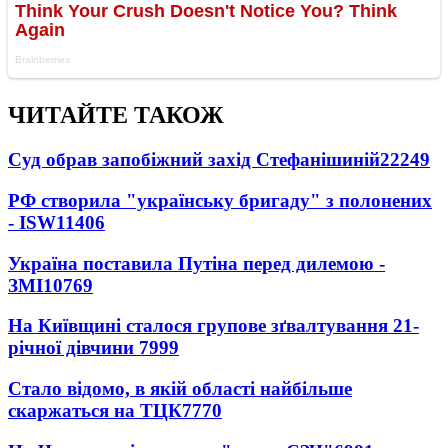
ЧИТАЙТЕ ТАКОЖ
Суд обрав запобіжний захід Стефанішиній
22249
РФ створила "українську бригаду" з полонених
- ISW
11406
Україна поставила Путіна перед дилемою -
ЗМІ
10769
На Київщині сталося групове зґвалтування 21-
річної дівчини
7999
Стало відомо, в якій області найбільше
скаржаться на ТЦК
7770