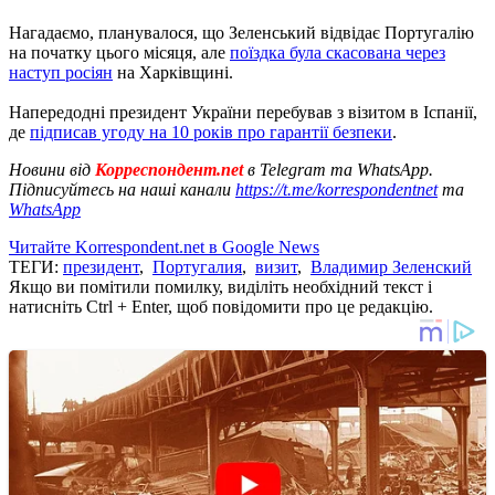
Нагадаємо, планувалося, що Зеленський відвідає Португалію
на початку цього місяця, але
поїздка була скасована через
наступ росіян
на Харківщині.
Напередодні президент України перебував з візитом в Іспанії,
де
підписав угоду на 10 років про гарантії безпеки
.
Новини від
Корреспондент.net
в Telegram та WhatsApp.
Підписуйтесь на наші канали
https://t.me/korrespondentnet
та
WhatsApp
Читайте Korrespondent.net в Google News
ТЕГИ:
президент
,
Португалия
,
визит
,
Владимир Зеленский
Якщо ви помітили помилку, виділіть необхідний текст і
натисніть Ctrl + Enter, щоб повідомити про це редакцію.