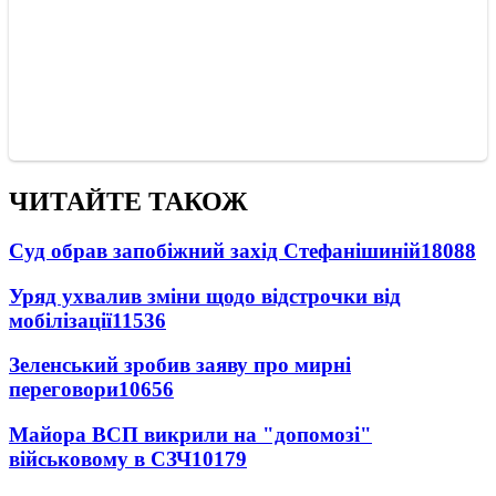
ЧИТАЙТЕ ТАКОЖ
Суд обрав запобіжний захід Стефанішиній
18088
Уряд ухвалив зміни щодо відстрочки від
мобілізації
11536
Зеленський зробив заяву про мирні
переговори
10656
Майора ВСП викрили на "допомозі"
військовому в СЗЧ
10179