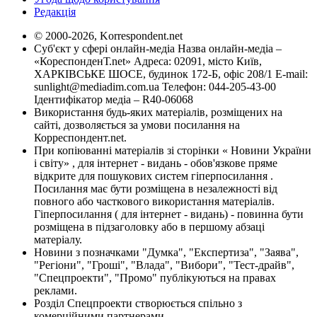
Редакція
© 2000-2026, Korrespondent.net
Суб'єкт у сфері онлайн-медіа Назва онлайн-медіа –
«КореспонденТ.net» Адреса: 02091, місто Київ,
ХАРКІВСЬКЕ ШОСЕ, будинок 172-Б, офіс 208/1 E-mail:
sunlight@mediadim.com.ua
Телефон: 044-205-43-00
Ідентифікатор медіа – R40-06068
Використання будь-яких матеріалів, розміщених на
сайті, дозволяється за умови посилання на
Корреспондент.net.
При копіюванні матеріалів зі сторінки « Новини України
і світу» , для інтернет - видань - обов'язкове пряме
відкрите для пошукових систем гіперпосилання .
Посилання має бути розміщена в незалежності від
повного або часткового використання матеріалів.
Гіперпосилання ( для інтернет - видань) - повинна бути
розміщена в підзаголовку або в першому абзаці
матеріалу.
Новини з позначками "Думка", "Експертиза", "Заява",
"Регіони", "Гроші", "Влада", "Вибори", "Тест-драйв",
"Спецпроекти", "Промо" публікуються на правах
реклами.
Розділ Спецпроекти створюється спільно з
комерційними партнерами.