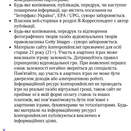
Будь яке копіювання, публікація, передрук, чи наступне
поширення інформації, що містить посилання на
"Інтерфакс-Україна", EPA / UPG, суворо забороняється.
Власник веб-сторінки в розділі Я-Корреспондент є автор
публікації.
Будь-яке копіювання, передрук та відтворення
фотографічних творів та/або аудіовізуальних творів
правовласника Getty Images - суворо забороняється.
Матеріали сайту korrespondent.net призначені для осіб
старше 21 року (21+). Участь в азартних іграх може
викликати ігрову залежність. Дотримуйтесь правил
(принципів) відповідальної гри. При виявленні перших
ознак залежності негайно зверніться до спеціаліста.
Пам'ятайте, що участь в азартних іграх не може бути
джерелом доходів або альтернативою роботі.
Інформаційний ресурс korrespondent.net не проводить
ігри на реальні та/або віртуальні гроші, також сайт не
приймає ні в якій формі оплату ставок та інших
платежів, які пов’язані/можуть бути пов’язані з
азартними іграми, букмекерами чи тоталізаторами. Будь-
які матеріали на інформаційному ресурсі
korrespondent.net публікуються виключно в
інформаційних цілях.
X