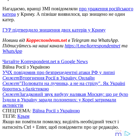
Нагадаємо, вранці ЗМІ повідомляли
про ураження російського
катера
у Криму. А пізніше виявилося, що знищено не один
катер.
ГУР підтвердило знищення двох катерів у Криму
Новини від
Корреспондент.net
в Telegram та WhatsApp.
Підписуйтесь на наші канали
https://t.me/korrespondentnet
та
WhatsApp
Читайте Korrespondent.net в Google News
Війна Росії з Україною
УЧХ повідомив про безпрецедентні атаки РФ у липні
Сюжет
Вторгнення Росії в Україну. Онлайн
Сюжет
"Полювати на лучника, а не на стрілу". Як Україні
боротись з балістикою
Сюжет
Загадковий звук вибуху налякав Москву: що це було
Їздили в Україну заради полонених: у Кореї затримали
активістів
СПЕЦТЕМА:
Війна Росії з Україною
ТЕГИ:
Крым
Якщо ви помітили помилку, виділіть необхідний текст і
натисніть Ctrl + Enter, щоб повідомити про це редакцію.