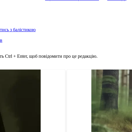
отись з балістикою
ів
ь Ctrl + Enter, щоб повідомити про це редакцію.