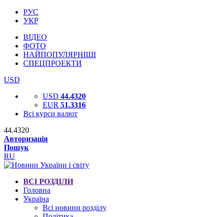
РУС
УКР
ВІДЕО
ФОТО
НАЙПОПУЛЯРНІШІ
СПЕЦПРОЕКТИ
USD
USD
44.4320
EUR
51.3316
Всі курси валют
44.4320
Авторизація
Пошук
RU
ВСІ РОЗДІЛИ
Головна
Україна
Всі новини розділу
Політика