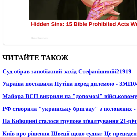
ЧИТАЙТЕ ТАКОЖ
Суд обрав запобіжний захід Стефанішиній
21919
Україна поставила Путіна перед дилемою - ЗМІ
10
Майора ВСП викрили на "допомозі" військовому
РФ створила "українську бригаду" з полонених -
На Київщині сталося групове зґвалтування 21-річ
Київ про рішення Швеції щодо судна: Це прецеден