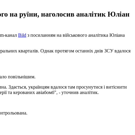
ого на руїни, наголосив аналітик Юліан
ram-канал
Bild
з посиланням на військового аналітика Юліана
нтральних кварталів. Однак протягом останніх днів ЗСУ вдалося
тало повільнішим.
на. Здається, українцям вдалося там просунутися і витіснити
рії та керованих авіабомб", - уточнив аналітик.
онтрольована.