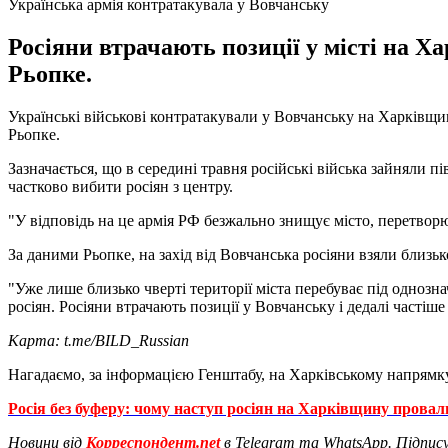
Українська армія контратакувала у Вовчанську
Росіяни втрачають позиції у місті на Х
Рьопке.
Українські військові контратакували у Вовчанську на Харківщин
Рьопке.
Зазначається, що в середині травня російські війська зайняли 
частково вибити росіян з центру.
"У відповідь на це армія РФ безжально знищує місто, перетворю
За даними Рьопке, на захід від Вовчанська росіяни взяли близь
"Уже лише близько чверті території міста перебуває під одноз
росіян. Росіяни втрачають позиції у Вовчанську і дедалі частіш
Карта: t.me/BILD_Russian
Нагадаємо, за інформацією Генштабу, на Харківському напрямк
Росія без буферу: чому наступ росіян на Харківщину прова
Новини від
Корреспондент.net
в Telegram та WhatsApp. Підпис