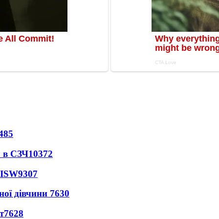
485
 в СЗЧ
10372
 ISW
9307
ної дівчини
7630
т
7628