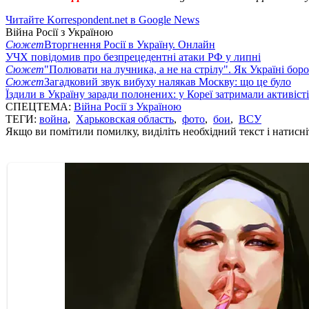
Читайте Korrespondent.net в Google News
Війна Росії з Україною
Сюжет
Вторгнення Росії в Україну. Онлайн
УЧХ повідомив про безпрецедентні атаки РФ у липні
Сюжет
"Полювати на лучника, а не на стрілу". Як Україні бор
Сюжет
Загадковий звук вибуху налякав Москву: що це було
Їздили в Україну заради полонених: у Кореї затримали активіст
СПЕЦТЕМА:
Війна Росії з Україною
ТЕГИ:
война
,
Харьковская область
,
фото
,
бои
,
ВСУ
Якщо ви помітили помилку, виділіть необхідний текст і натисніт