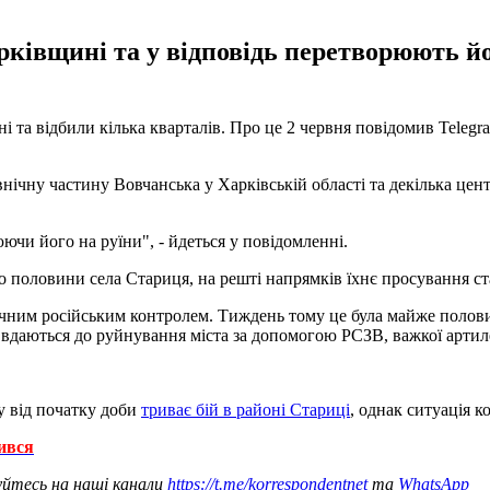
арківщині та у відповідь перетворюють й
і та відбили кілька кварталів. Про це 2 червня повідомив Teleg
північну частину Вовчанська у Харківській області та декілька це
ючи його на руїни", - йдеться у повідомленні.
ко половини села Стариця, на решті напрямків їхнє просування с
начним російським контролем. Тиждень тому це була майже полови
е вдаються до руйнування міста за допомогою РСЗВ, важкої артиле
у від початку доби
триває бій в районі Стариці
, однак ситуація к
лився
уйтесь на наші канали
https://t.me/korrespondentnet
та
WhatsApp