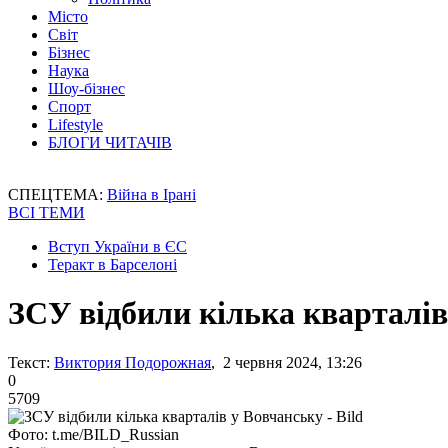
Місто
Світ
Бізнес
Наука
Шоу-бізнес
Спорт
Lifestyle
БЛОГИ ЧИТАЧІВ
СПЕЦТЕМА:
Війна в Ірані
ВСІ ТЕМИ
Вступ України в ЄС
Теракт в Барселоні
ЗСУ відбили кілька кварталів 
Текст:
Виктория Подорожная
, 2 червня 2024, 13:26
0
5709
Фото: t.me/BILD_Russian