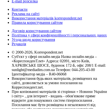
E-mail розсилка
Контакти
Реклама на сайті
Використання матеріалів korrespondent.net
Правила користування сайтом
Договір користування сайтом
Політика у сфері конфіденційності і персональних даних
Угода щодо користування
Редакція
© 2000-2026, Korrespondent.net
Суб'єкт у сфері онлайн-медіа Назва онлайн-медіа –
«КореспонденТ.net» Адреса: 02091, місто Київ,
ХАРКІВСЬКЕ ШОСЕ, будинок 172-Б, офіс 208/1 E-mail:
sunlight@mediadim.com.ua
Телефон: 044-205-43-00
Ідентифікатор медіа – R40-06068
Використання будь-яких матеріалів, розміщених на
сайті, дозволяється за умови посилання на
Корреспондент.net.
При копіюванні матеріалів зі сторінки « Новини України
і світу» , для інтернет - видань - обов'язкове пряме
відкрите для пошукових систем гіперпосилання .
Посилання має бути розміщена в незалежності від