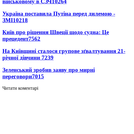
військовому в СЗЧ
10264
Україна поставила Путіна перед дилемою -
ЗМІ
10218
Київ про рішення Швеції щодо судна: Це
прецедент
7562
На Київщині сталося групове зґвалтування 21-
річної дівчини
7239
Зеленський зробив заяву про мирні
переговори
7015
Читати коментарі