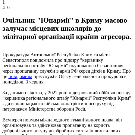
1
416
Очільник "Юнармії" в Криму масово
залучає місцевих школярів до
мілітарної організації країни-агресора.
Прокуратура Автономної Республіки Крим та міста
Севастополя повідомила про підозру "керівнику
регіонального штабу "Юнармії" окупованого Севастополя
через пропаганду служби в армії РФ серед дітей в Криму. Про
це
повідомила
пресслужба Офісу генерального прокурора в
понеділок, 3 червня.
За даними слідства, у 2022 році підозрюваний обійняв посаду
"керівника регіонального штабу "Юнармії" Республіки Крим"
- дитячо-юнацького військово-патріотичного руху під
патронажем Міністерства оборони Росії.
Всупереч нормам міжнародного гуманітарного права, він
організовував та здійснював пропаганду на користь
добровільного вступу до збройних сил та інших силових