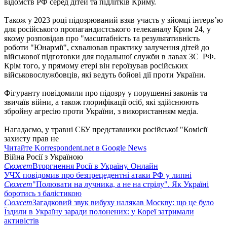
відомств РФ серед дітей та підлітків Криму.
Також у 2023 році підозрюваний взяв участь у зйомці інтерв’ю
для російського пропагандистського телеканалу Крим 24, у
якому розповідав про "масштабність та результативність
роботи "Юнармії", схвалював практику залучення дітей до
військової підготовки для подальшої служби в лавах ЗС РФ.
Крім того, у прямому етері він героїзував російських
військовослужбовців, які ведуть бойові дії проти України.
Фігуранту повідомили про підозру у порушенні законів та
звичаїв війни, а також глорифікації осіб, які здійснюють
збройну агресію проти України, з використанням медіа.
Нагадаємо, у травні СБУ представники російської "Комісії
захисту прав не
Читайте Korrespondent.net в Google News
Війна Росії з Україною
Сюжет
Вторгнення Росії в Україну. Онлайн
УЧХ повідомив про безпрецедентні атаки РФ у липні
Сюжет
"Полювати на лучника, а не на стрілу". Як Україні
боротись з балістикою
Сюжет
Загадковий звук вибуху налякав Москву: що це було
Їздили в Україну заради полонених: у Кореї затримали
активістів