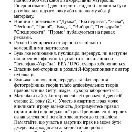
повного або часткового використання матеріалів.
Гіперпосилання ( для інтернет - видань) - повинна бути
розміщена в підзаголовку або в першому абзаці
матеріалу.
Новини з позначками "Думка", "Експертиза", "Заява",
"Регіони", "Гроші", "Влада", "Вибори", "Тест-драйв",
"Спецпроекти", "Промо" публікуються на правах
реклами.
Розділ Спецпроекти створюється спільно з
комерційними партнерами.
Будь яке копіювання, публікація, передрук, чи наступне
поширення інформації, що містить посилання на
"Інтерфакс-Україна", EPA / UPG, суворо забороняється.
Власник веб-сторінки в розділі Я-Корреспондент є автор
публікації.
Будь-яке копіювання, передрук та відтворення
фотографічних творів та/або аудіовізуальних творів
правовласника Getty Images - суворо забороняється.
Матеріали сайту korrespondent.net призначені для осіб
старше 21 року (21+). Участь в азартних іграх може
викликати ігрову залежність. Дотримуйтесь правил
(принципів) відповідальної гри. При виявленні перших
ознак залежності негайно зверніться до спеціаліста.
Пам'ятайте, що участь в азартних іграх не може бути
джерелом доходів або альтернативою роботі.