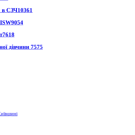
 в СЗЧ
10361
 ISW
9054
т
7618
ної дівчини
7575
Київщині