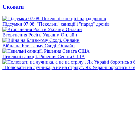
Сюжети
Підсумки 07.08: "Пекельні" санкції і "парад" дронів
Вторгнення Росії в Україну. Онлайн
Війна на Близькому Сході. Онлайн
Пекельні санкції. Рішення Сената США
"Полювати на лучника, а не на стрілу". Як Україні боротись з 