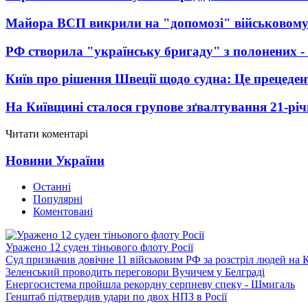
Майора ВСП викрили на "допомозі" військовому
РФ створила "українську бригаду" з полонених -
Київ про рішення Швеції щодо судна: Це прецеден
На Київщині сталося групове зґвалтування 21-річ
Читати коментарі
Новини України
Останні
Популярні
Коментовані
Уражено 12 суден тіньового флоту Росії
Суд призначив довічне 11 військовим РФ за розстріл людей на 
Зеленський проводить переговори Вучичем у Белграді
Енергосистема пройшла рекордну серпневу спеку - Шмигаль
Генштаб підтвердив удари по двох НПЗ в Росії