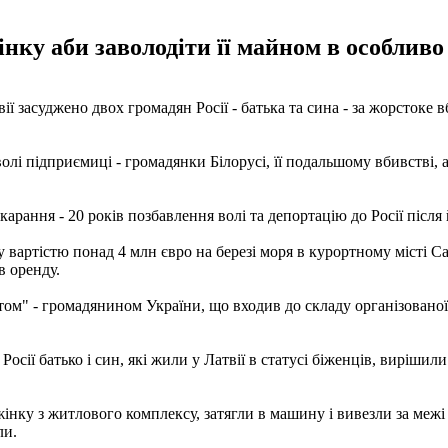
інку аби заволодіти її майном в особливо
ії засуджено двох громадян Росії - батька та сина - за жорстоке
лі підприємиці - громадянки Білорусі, її подальшому вбивстві, 
рання - 20 років позбавлення волі та депортацію до Росії після 
вартістю понад 4 млн євро на березі моря в курортному місті Са
 в оренду.
нтом" - громадянином України, що входив до складу організованої
осії батько і син, які жили у Латвії в статусі біженців, вирішил
нку з житлового комплексу, затягли в машину і вивезли за межі 
ли.