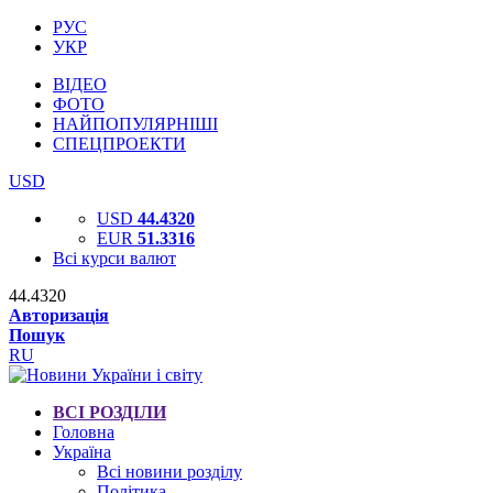
РУС
УКР
ВІДЕО
ФОТО
НАЙПОПУЛЯРНІШІ
СПЕЦПРОЕКТИ
USD
USD
44.4320
EUR
51.3316
Всі курси валют
44.4320
Авторизація
Пошук
RU
ВСІ РОЗДІЛИ
Головна
Україна
Всі новини розділу
Політика