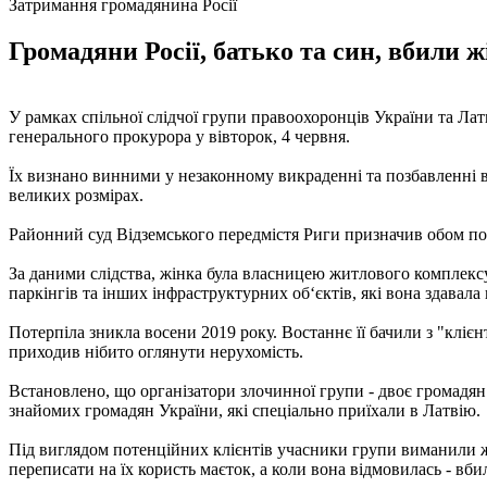
Затримання громадянина Росії
Громадяни Росії, батько та син, вбили ж
У рамках спільної слідчої групи правоохоронців України та Латв
генерального прокурора у вівторок, 4 червня.
Їх визнано винними у незаконному викраденні та позбавленні во
великих розмірах.
Районний суд Відземського передмістя Риги призначив обом пока
За даними слідства, жінка була власницею житлового комплексу 
паркінгів та інших інфраструктурних об‘єктів, які вона здавала
Потерпіла зникла восени 2019 року. Востаннє її бачили з "кліє
приходив нібито оглянути нерухомість.
Встановлено, що організатори злочинної групи - двоє громадян Р
знайомих громадян України, які спеціально приїхали в Латвію.
Під виглядом потенційних клієнтів учасники групи виманили жі
переписати на їх користь маєток, а коли вона відмовилась - вби