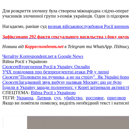
Для розкриття злочину була створена міжнародна слідчо-операти
учасників злочинної групи з-поміж українців. Один із підозрюв
Нагадаємо, раніше суд
визнав військовослужбовця Росії винним
Зафіксовано 292 факти сексуального насильства з боку окуп
Новини від
Корреспондент.net
в Telegram та WhatsApp. Підпис
Читайте Korrespondent.net в Google News
Війна Росії з Україною
Сюжет
Вторгнення Росії в Україну. Онлайн
УЧХ повідомив про безпрецедентні атаки РФ у липні
Сюжет
"Полювати на лучника, а не на стрілу". Як Україні бор
Сюжет
Загадковий звук вибуху налякав Москву: що це було
Їздили в Україну заради полонених: у Кореї затримали активіст
СПЕЦТЕМА:
Війна Росії з Україною
ТЕГИ:
Украина
,
Латвия
,
суд
,
убийство
,
россияне
,
приговор
Якщо ви помітили помилку, виділіть необхідний текст і натисніт