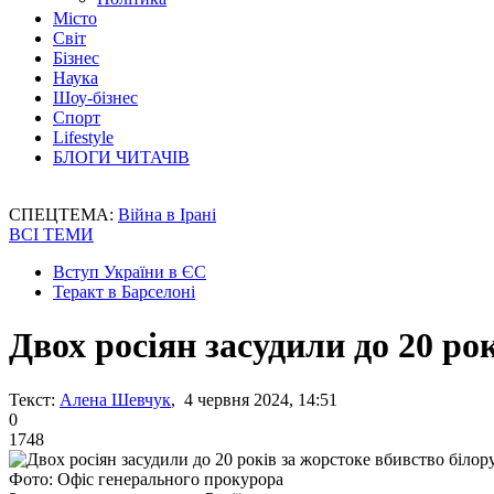
Місто
Світ
Бізнес
Наука
Шоу-бізнес
Спорт
Lifestyle
БЛОГИ ЧИТАЧІВ
СПЕЦТЕМА:
Війна в Ірані
ВСІ ТЕМИ
Вступ України в ЄС
Теракт в Барселоні
Двох росіян засудили до 20 ро
Текст:
Алена Шевчук
, 4 червня 2024, 14:51
0
1748
Фото: Офіс генерального прокурора