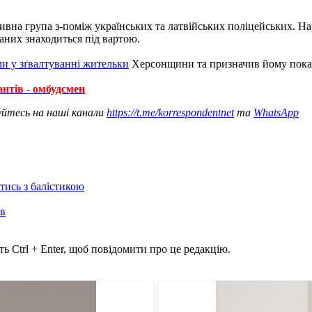
вна група з-поміж українських та латвійських поліцейських. Нар
аних знаходиться під вартою.
и у зґвалтуванні жительки
Херсонщини та призначив йому покара
антів - омбудсмен
уйтесь на наші канали
https://t.me/korrespondentnet
та
WhatsApp
отись з балістикою
ів
ь Ctrl + Enter, щоб повідомити про це редакцію.