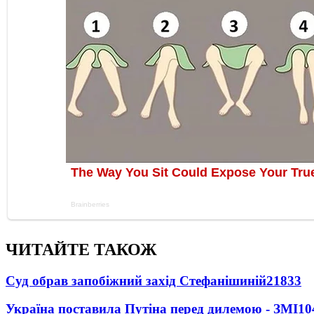
ЧИТАЙТЕ ТАКОЖ
Суд обрав запобіжний захід Стефанішиній
21833
Україна поставила Путіна перед дилемою - ЗМІ
10