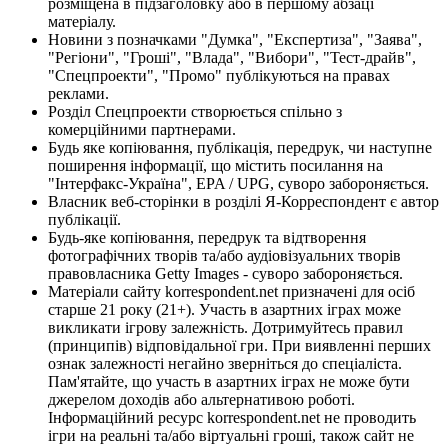
розміщена в підзаголовку або в першому абзаці
матеріалу.
Новини з позначками "Думка", "Експертиза", "Заява",
"Регіони", "Гроші", "Влада", "Вибори", "Тест-драйв",
"Спецпроекти", "Промо" публікуються на правах
реклами.
Розділ Спецпроекти створюється спільно з
комерційними партнерами.
Будь яке копіювання, публікація, передрук, чи наступне
поширення інформації, що містить посилання на
"Інтерфакс-Україна", EPA / UPG, суворо забороняється.
Власник веб-сторінки в розділі Я-Корреспондент є автор
публікації.
Будь-яке копіювання, передрук та відтворення
фотографічних творів та/або аудіовізуальних творів
правовласника Getty Images - суворо забороняється.
Матеріали сайту korrespondent.net призначені для осіб
старше 21 року (21+). Участь в азартних іграх може
викликати ігрову залежність. Дотримуйтесь правил
(принципів) відповідальної гри. При виявленні перших
ознак залежності негайно зверніться до спеціаліста.
Пам'ятайте, що участь в азартних іграх не може бути
джерелом доходів або альтернативою роботі.
Інформаційний ресурс korrespondent.net не проводить
ігри на реальні та/або віртуальні гроші, також сайт не