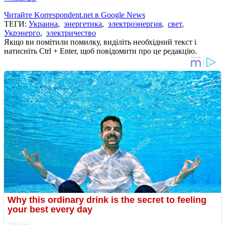
Читайте Korrespondent.net в Google News
ТЕГИ:
Украина
,
энергетика
,
электроэнергия
,
свет
,
Укрэнерго
,
электричество
Якщо ви помітили помилку, виділіть необхідний текст і
натисніть Ctrl + Enter, щоб повідомити про це редакцію.