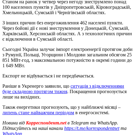
Станом на ранок у четвер через негоду знеструмлено понад
100 населених пунктів у Дніпропетровській, Кіровоградській,
Хмельницькій, Сумській і Чернігівській областях.
З інших причин без енергоживлення 462 населені пункти.
Через бойові дії є нові знеструмлення у Донецькій, Сумській,
Харківській, Херсонській областях. А з технологічних причин
є відключення в Сумській області.
Сьогодні Україна залучає імпорт електроенергії протягом доби
з Румунії, Польщі, Угорщини і Молдови загальним обсягом 25
851 МВт-год, з максимальною потужністю в окремі години до
1 649 МВт.
Експорт не відбувається і не передбачається.
Раніше в Укренерго заявили, що
ситуація з відключеннями
буде складною протягом тижня
. Покращення прогнозується
лише на вихідних.
Також енергетики прогнозують, що у найближчі місяці –
липень стане найважчим періодом
в енергосистемі.
Новини від
Корреспондент.net
в Telegram та WhatsApp.
Підписуйтесь на наші канали
https://t.me/korrespondentnet
та
WhatsApp