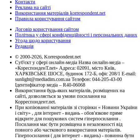
Контакти
Реклама на сайті
Використання матеріалів korrespondent.net
Правила користування сайтом
Договір користування сайтом
Політика у сфері конфіденційності і персональних даних
Угода щодо користування
Редакція
© 2000-2026, Korrespondent.net
Суб'єкт у сфері онлайн-медіа Назва онлайн-медіа –
«КореспонденТ.net» Адреса: 02091, місто Київ,
ХАРКІВСЬКЕ ШОСЕ, будинок 172-Б, офіс 208/1 E-mail:
sunlight@mediadim.com.ua
Телефон: 044-205-43-00
Ідентифікатор медіа – R40-06068
Використання будь-яких матеріалів, розміщених на
сайті, дозволяється за умови посилання на
Корреспондент.net.
При копіюванні матеріалів зі сторінки « Новини України
і світу» , для інтернет - видань - обов'язкове пряме
відкрите для пошукових систем гіперпосилання .
Посилання має бути розміщена в незалежності від
повного або часткового використання матеріалів.
Гіперпосилання ( для інтернет - видань) - повинна бути