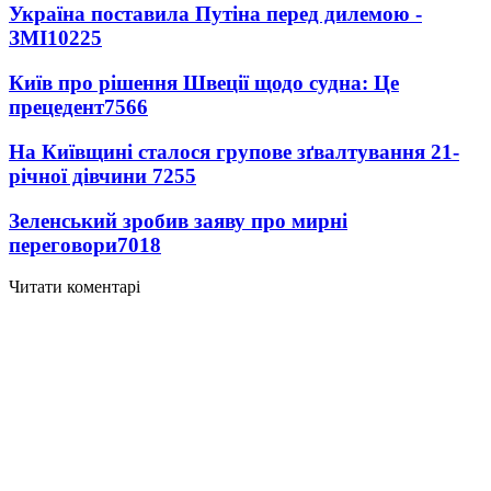
Україна поставила Путіна перед дилемою -
ЗМІ
10225
Київ про рішення Швеції щодо судна: Це
прецедент
7566
На Київщині сталося групове зґвалтування 21-
річної дівчини
7255
Зеленський зробив заяву про мирні
переговори
7018
Читати коментарі