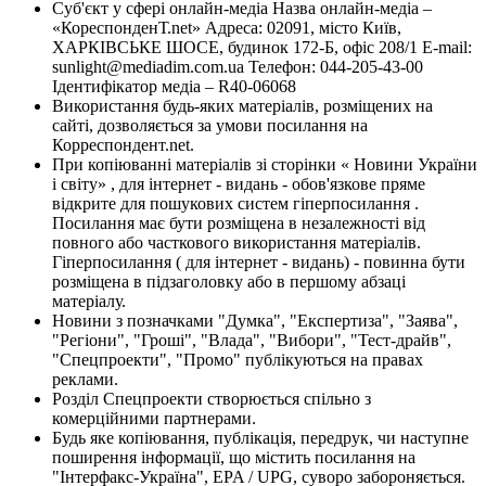
Суб'єкт у сфері онлайн-медіа Назва онлайн-медіа –
«КореспонденТ.net» Адреса: 02091, місто Київ,
ХАРКІВСЬКЕ ШОСЕ, будинок 172-Б, офіс 208/1 E-mail:
sunlight@mediadim.com.ua
Телефон: 044-205-43-00
Ідентифікатор медіа – R40-06068
Використання будь-яких матеріалів, розміщених на
сайті, дозволяється за умови посилання на
Корреспондент.net.
При копіюванні матеріалів зі сторінки « Новини України
і світу» , для інтернет - видань - обов'язкове пряме
відкрите для пошукових систем гіперпосилання .
Посилання має бути розміщена в незалежності від
повного або часткового використання матеріалів.
Гіперпосилання ( для інтернет - видань) - повинна бути
розміщена в підзаголовку або в першому абзаці
матеріалу.
Новини з позначками "Думка", "Експертиза", "Заява",
"Регіони", "Гроші", "Влада", "Вибори", "Тест-драйв",
"Спецпроекти", "Промо" публікуються на правах
реклами.
Розділ Спецпроекти створюється спільно з
комерційними партнерами.
Будь яке копіювання, публікація, передрук, чи наступне
поширення інформації, що містить посилання на
"Інтерфакс-Україна", EPA / UPG, суворо забороняється.