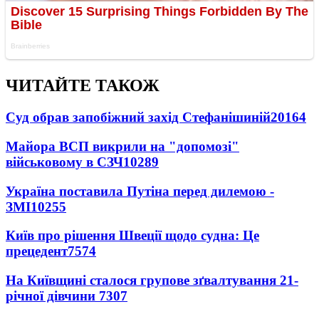
ЧИТАЙТЕ ТАКОЖ
Суд обрав запобіжний захід Стефанішиній
20164
Майора ВСП викрили на "допомозі"
військовому в СЗЧ
10289
Україна поставила Путіна перед дилемою -
ЗМІ
10255
Київ про рішення Швеції щодо судна: Це
прецедент
7574
На Київщині сталося групове зґвалтування 21-
річної дівчини
7307