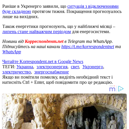
Раніше в Укренерго заявили, що
ситуація з відключеннями
буде складною
протягом тижня. Покращення прогнозуалось
лише на вихідних.
Також енергетики прогнозують, що у найближчі місяці –
липень стане найважчим періодом
для енергосистеми.
Новини від
Корреспондент.net
в Telegram та WhatsApp.
Підписуйтесь на наші канали
https://t.me/korrespondentnet
та
WhatsApp
Читайте Korrespondent.net в Google News
ТЕГИ:
Украина
,
электроэнергия
,
свет
,
Укрэнерго
,
электричество
,
энергоснабжение
Якщо ви помітили помилку, виділіть необхідний текст і
натисніть Ctrl + Enter, щоб повідомити про це редакцію.