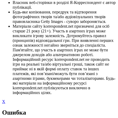
Власник веб-сторінки в розділі Я-Корреспондент є автор
публікації.
Будь-яке копіювання, передрук та відтворення
фотографічних творів та/або аудіовізуальних творів
правовласника Getty Images - суворо забороняється.
Матеріали сайту korrespondent.net призначені для осіб
старше 21 року (21+). Участь в азартних іграх може
викликати ігрову залежність. Дотримуйтесь правил
(принципів) відповідальної гри. При виявленні перших
ознак залежності негайно зверніться до спеціаліста.
Пам'ятайте, що участь в азартних іграх не може бути
джерелом доходів або альтернативою роботі.
Інформаційний ресурс korrespondent.net не проводить
ігри на реальні та/або віртуальні гроші, також сайт не
приймає ні в якій формі оплату ставок та інших
платежів, які пов’язані/можуть бути пов’язані з
азартними іграми, букмекерами чи тоталізаторами. Будь-
які матеріали на інформаційному ресурсі
korrespondent.net публікуються виключно в
інформаційних цілях.
X
Ошибка