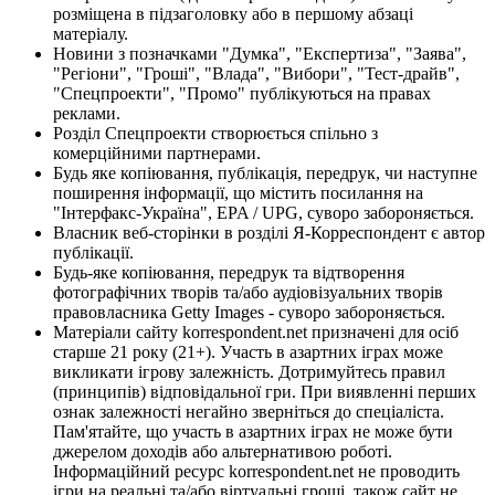
розміщена в підзаголовку або в першому абзаці
матеріалу.
Новини з позначками "Думка", "Експертиза", "Заява",
"Регіони", "Гроші", "Влада", "Вибори", "Тест-драйв",
"Спецпроекти", "Промо" публікуються на правах
реклами.
Розділ Спецпроекти створюється спільно з
комерційними партнерами.
Будь яке копіювання, публікація, передрук, чи наступне
поширення інформації, що містить посилання на
"Інтерфакс-Україна", EPA / UPG, суворо забороняється.
Власник веб-сторінки в розділі Я-Корреспондент є автор
публікації.
Будь-яке копіювання, передрук та відтворення
фотографічних творів та/або аудіовізуальних творів
правовласника Getty Images - суворо забороняється.
Матеріали сайту korrespondent.net призначені для осіб
старше 21 року (21+). Участь в азартних іграх може
викликати ігрову залежність. Дотримуйтесь правил
(принципів) відповідальної гри. При виявленні перших
ознак залежності негайно зверніться до спеціаліста.
Пам'ятайте, що участь в азартних іграх не може бути
джерелом доходів або альтернативою роботі.
Інформаційний ресурс korrespondent.net не проводить
ігри на реальні та/або віртуальні гроші, також сайт не