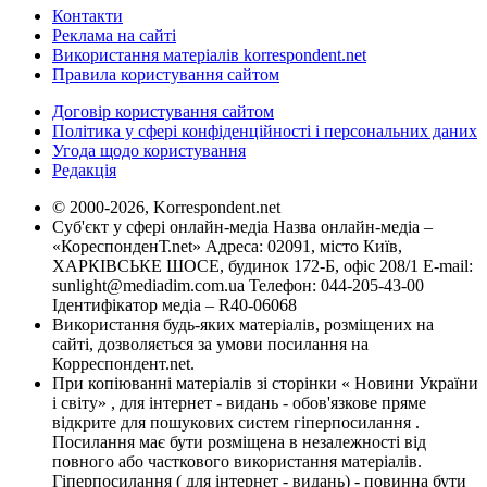
Контакти
Реклама на сайті
Використання матеріалів korrespondent.net
Правила користування сайтом
Договір користування сайтом
Політика у сфері конфіденційності і персональних даних
Угода щодо користування
Редакція
© 2000-2026, Korrespondent.net
Суб'єкт у сфері онлайн-медіа Назва онлайн-медіа –
«КореспонденТ.net» Адреса: 02091, місто Київ,
ХАРКІВСЬКЕ ШОСЕ, будинок 172-Б, офіс 208/1 E-mail:
sunlight@mediadim.com.ua
Телефон: 044-205-43-00
Ідентифікатор медіа – R40-06068
Використання будь-яких матеріалів, розміщених на
сайті, дозволяється за умови посилання на
Корреспондент.net.
При копіюванні матеріалів зі сторінки « Новини України
і світу» , для інтернет - видань - обов'язкове пряме
відкрите для пошукових систем гіперпосилання .
Посилання має бути розміщена в незалежності від
повного або часткового використання матеріалів.
Гіперпосилання ( для інтернет - видань) - повинна бути