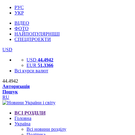
РУС
УКР
ВІДЕО
ФОТО
НАЙПОПУЛЯРНІШІ
СПЕЦПРОЕКТИ
USD
USD
44.4942
EUR
51.3366
Всі курси валют
44.4942
Авторизація
Пошук
RU
ВСІ РОЗДІЛИ
Головна
Україна
Всі новини розділу
Політика