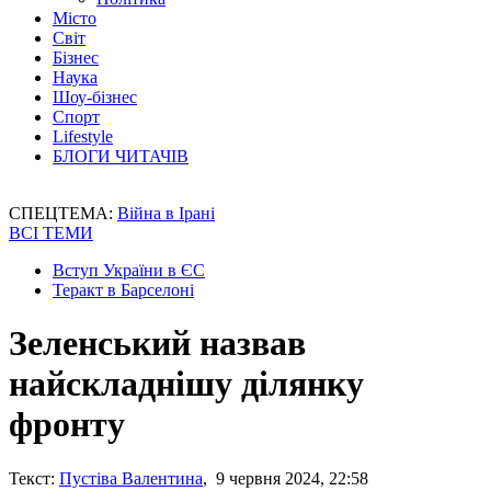
Місто
Світ
Бізнес
Наука
Шоу-бізнес
Спорт
Lifestyle
БЛОГИ ЧИТАЧІВ
СПЕЦТЕМА:
Війна в Ірані
ВСІ ТЕМИ
Вступ України в ЄС
Теракт в Барселоні
Зеленський назвав
найскладнішу ділянку
фронту
Текст:
Пустіва Валентина
, 9 червня 2024, 22:58