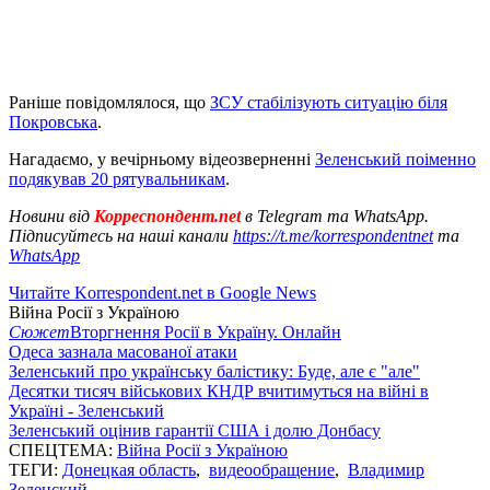
Раніше повідомлялося, що
ЗСУ стабілізують ситуацію біля
Покровська
.
Нагадаємо, у вечірньому відеозверненні
Зеленський поіменно
подякував 20 рятувальникам
.
Новини від
Корреспондент.net
в Telegram та WhatsApp.
Підписуйтесь на наші канали
https://t.me/korrespondentnet
та
WhatsApp
Читайте Korrespondent.net в Google News
Війна Росії з Україною
Сюжет
Вторгнення Росії в Україну. Онлайн
Одеса зазнала масованої атаки
Зеленський про українську балістику: Буде, але є "але"
Десятки тисяч військових КНДР вчитимуться на війні в
Україні - Зеленський
Зеленський оцінив гарантії США і долю Донбасу
СПЕЦТЕМА:
Війна Росії з Україною
ТЕГИ:
Донецкая область
,
видеообращение
,
Владимир
Зеленский