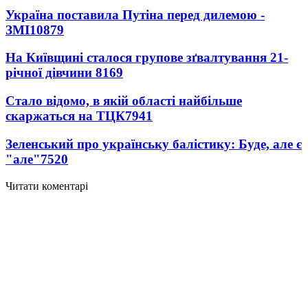
Україна поставила Путіна перед дилемою -
ЗМІ
10879
На Київщині сталося групове зґвалтування 21-
річної дівчини
8169
Стало відомо, в якій області найбільше
скаржаться на ТЦК
7941
Зеленський про українську балістику: Буде, але є
"але"
7520
Читати коментарі