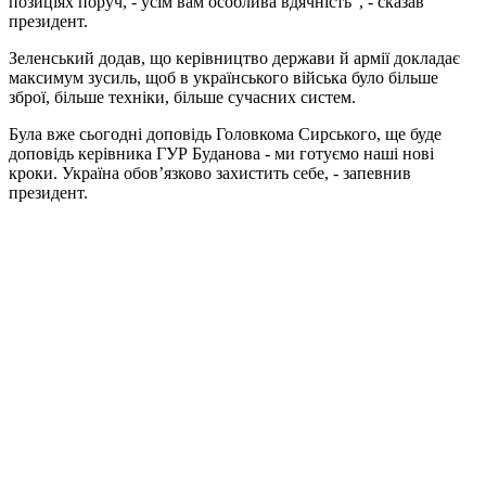
позиціях поруч, - усім вам особлива вдячність", - сказав
президент.
Зеленський додав, що керівництво держави й армії докладає
максимум зусиль, щоб в українського війська було більше
зброї, більше техніки, більше сучасних систем.
Була вже сьогодні доповідь Головкома Сирського, ще буде
доповідь керівника ГУР Буданова - ми готуємо наші нові
кроки. Україна обов’язково захистить себе, - запевнив
президент.