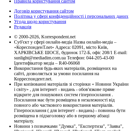
Правила користування сайтом
Договір користування сайтом
Політика у сфері конфіденційності і персональних даних
Угода щодо користування
Редакція
© 2000-2026, Korrespondent.net
Суб'єкт у сфері онлайн-медіа Назва онлайн-медіа –
«КореспонденТ.net» Адреса: 02091, місто Київ,
ХАРКІВСЬКЕ ШОСЕ, будинок 172-Б, офіс 208/1 E-mail:
sunlight@mediadim.com.ua
Телефон: 044-205-43-00
Ідентифікатор медіа – R40-06068
Використання будь-яких матеріалів, розміщених на
сайті, дозволяється за умови посилання на
Корреспондент.net.
При копіюванні матеріалів зі сторінки « Новини України
і світу» , для інтернет - видань - обов'язкове пряме
відкрите для пошукових систем гіперпосилання .
Посилання має бути розміщена в незалежності від
повного або часткового використання матеріалів.
Гіперпосилання ( для інтернет - видань) - повинна бути
розміщена в підзаголовку або в першому абзаці
матеріалу.
Новини з позначками "Думка", "Експертиза", "Заява",