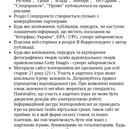
"Регіони", "Гроші", "Влада", "Вибори", "Тест-драйв",
"Спецпроекти", "Промо" публікуються на правах
реклами.
Розділ Спецпроекти створюється спільно з
комерційними партнерами.
Будь яке копіювання, публікація, передрук, чи наступне
поширення інформації, що містить посилання на
"Інтерфакс-Україна", EPA / UPG, суворо забороняється.
Власник веб-сторінки в розділі Я-Корреспондент є автор
публікації.
Будь-яке копіювання, передрук та відтворення
фотографічних творів та/або аудіовізуальних творів
правовласника Getty Images - суворо забороняється.
Матеріали сайту korrespondent.net призначені для осіб
старше 21 року (21+). Участь в азартних іграх може
викликати ігрову залежність. Дотримуйтесь правил
(принципів) відповідальної гри. При виявленні перших
ознак залежності негайно зверніться до спеціаліста.
Пам'ятайте, що участь в азартних іграх не може бути
джерелом доходів або альтернативою роботі.
Інформаційний ресурс korrespondent.net не проводить
ігри на реальні та/або віртуальні гроші, також сайт не
приймає ні в якій формі оплату ставок та інших
платежів, які пов’язані/можуть бути пов’язані з
азартними іграми, букмекерами чи тоталізаторами. Будь-