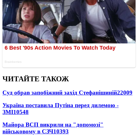
ЧИТАЙТЕ ТАКОЖ
Суд обрав запобіжний захід Стефанішиній
22009
Україна поставила Путіна перед дилемою -
ЗМІ
10548
Майора ВСП викрили на "допомозі"
військовому в СЗЧ
10393