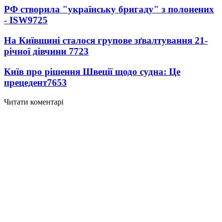
РФ створила "українську бригаду" з полонених
- ISW
9725
На Київщині сталося групове зґвалтування 21-
річної дівчини
7723
Київ про рішення Швеції щодо судна: Це
прецедент
7653
Читати коментарі