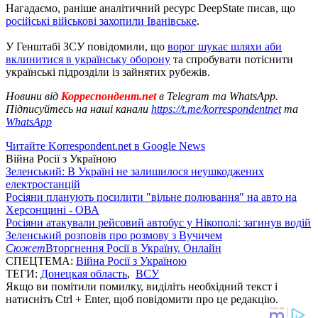
Нагадаємо, раніше аналітичний ресурс DeepState писав, що
російські військові захопили Іванівське
.
У Генштабі ЗСУ повідомили, що
ворог шукає шляхи аби
вклинитися в українську оборону
та спробувати потіснити
українські підрозділи із зайнятих рубежів.
Новини від
Корреспондент.net
в Telegram та WhatsApp.
Підписуйтесь на наші канали
https://t.me/korrespondentnet
та
WhatsApp
Читайте Korrespondent.net в Google News
Війна Росії з Україною
Зеленський: В Україні не залишилося неушкоджених
електростанцій
Росіяни планують посилити "вільне полювання" на авто на
Херсонщині - ОВА
Росіяни атакували рейсовий автобус у Нікополі: загинув водій
Зеленський розповів про розмову з Вучичем
Сюжет
Вторгнення Росії в Україну. Онлайн
СПЕЦТЕМА:
Війна Росії з Україною
ТЕГИ:
Донецкая область
,
ВСУ
Якщо ви помітили помилку, виділіть необхідний текст і
натисніть Ctrl + Enter, щоб повідомити про це редакцію.