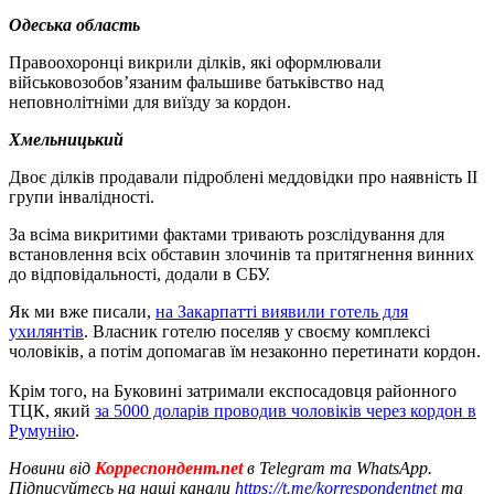
Одеська область
Правоохоронці викрили ділків, які оформлювали
військовозобов’язаним фальшиве батьківство над
неповнолітніми для виїзду за кордон.
Хмельницький
Двоє ділків продавали підроблені меддовідки про наявність ІІ
групи інвалідності.
За всіма викритими фактами тривають розслідування для
встановлення всіх обставин злочинів та притягнення винних
до відповідальності, додали в СБУ.
Як ми вже писали,
на Закарпатті виявили готель для
ухилянтів
. Власник готелю поселяв у своєму комплексі
чоловіків, а потім допомагав їм незаконно перетинати кордон.
Крім того, на Буковині затримали експосадовця районного
ТЦК, який
за 5000 доларів проводив чоловіків через кордон в
Румунію
.
Новини від
Корреспондент.net
в Telegram та WhatsApp.
Підписуйтесь на наші канали
https://t.me/korrespondentnet
та