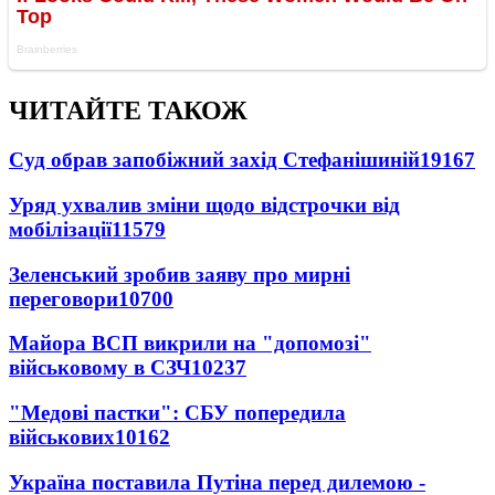
ЧИТАЙТЕ ТАКОЖ
Суд обрав запобіжний захід Стефанішиній
19167
Уряд ухвалив зміни щодо відстрочки від
мобілізації
11579
Зеленський зробив заяву про мирні
переговори
10700
Майора ВСП викрили на "допомозі"
військовому в СЗЧ
10237
"Медові пастки": СБУ попередила
військових
10162
Україна поставила Путіна перед дилемою -