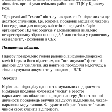
діяльність організував очільник районного ТЦК у Кривому
Розі.
"Для реалізації "схеми" він залучив двох своїх підлеглих та ще
десятьох спільників. Це, зокрема, посадовці місцевих лікарень
і посередники для пошуку клієнтів та передачі хабарів
організатору. Під час обшуків у зловмисників виявлено
незареєстровану зброю та понад 3,5 млн готівки у гривневому
еквіваленті", - розповіли в СБУ.
Полтавська область
Підозру повідомлено голові районної військово-лікарської
комісії і трьом його підлеглим, що "штампували" фіктивні
діагнози для ухилянтів, які навіть не проходили медогляду, а
тільки купували документи у посадовців ВЛК.
Черкаси
Керівника підрозділу одного з комунальних підприємств
міськради продавав чоловікам "місця" в реєстрі
наркозалежних обласного наркодиспансеру. До незаконної
діяльності посадовець залучив завідуючу відділенням, лікаря-
нарколога медустанови. Фігуранти обіцяли "сховати" таким
чином своїх клієнтів від призову.