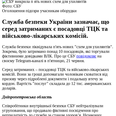
Фото: СБУ
Оголошення підозри учасникам оборудки
Служба безпеки України зазначає, що
серед затриманих є посадовці ТЦК та
військово-лікарських комісій.
Служба безпеки ліквідувала п'ять нових "схем для ухилянтів".
Зокрема, було затримано понад 10 посадовців, які торгували
фіктивними довідками ВЛК. Про це СБУ
повідомляє
на
своєму Telegram-каналі в п'ятницю, 21 червня.
Серед затриманих – посадовці ТЦК та військово-лікарських
комісій. Вони за гроші допомагали чоловікам сховатися від
призову через підроблені документи і подальшу втечу за
кордон. Вартість "послуг" складала до 12 тис. американських
доларів.
Дніпропетровська область
Співробітники внутрішньої безпеки СБУ нейтралізували
угруповання, що продавало фіктивні посвідчення про
непридатність до служби за станом здоров’я. Незаконну