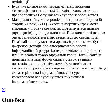
публікації.
Будь-яке копіювання, передрук та відтворення
фотографічних творів та/або аудіовізуальних творів
правовласника Getty Images - суворо забороняється.
Матеріали сайту korrespondent.net призначені для осіб
старше 21 року (21+). Участь в азартних іграх може
викликати ігрову залежність. Дотримуйтесь правил
(принципів) відповідальної гри. При виявленні перших
ознак залежності негайно зверніться до спеціаліста.
Пам'ятайте, що участь в азартних іграх не може бути
джерелом доходів або альтернативою роботі.
Інформаційний ресурс korrespondent.net не проводить
ігри на реальні та/або віртуальні гроші, також сайт не
приймає ні в якій формі оплату ставок та інших
платежів, які пов’язані/можуть бути пов’язані з
азартними іграми, букмекерами чи тоталізаторами. Будь-
які матеріали на інформаційному ресурсі
korrespondent.net публікуються виключно в
інформаційних цілях.
X
Ошибка