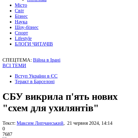
Місто
Світ
Бізнес
Наука
Шоу-бізнес
Спорт
Lifestyle
БЛОГИ ЧИТАЧІВ
СПЕЦТЕМА:
Війна в Ірані
ВСІ ТЕМИ
Вступ України в ЄС
Теракт в Барселоні
СБУ викрила п'ять нових
"схем для ухилянтів"
Текст:
Максим Липчанський
, 21 червня 2024, 14:14
0
7687