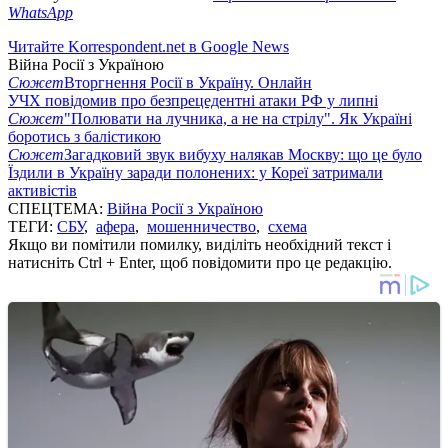
WhatsApp
Читайте Korrespondent.net в Google News
Війна Росії з Україною
Сюжет
Вторгнення Росії в Україну. Онлайн
УЧХ повідомив про безпрецедентні атаки РФ у липні
Сюжет
"Полювати на лучника, а не на стрілу". Як Україні
боротись з балістикою
Сюжет
Загадковий звук вибуху налякав Москву: що це було
Їздили в Україну заради полонених: у Кореї затримали
активістів
СПЕЦТЕМА:
Війна Росії з Україною
ТЕГИ:
СБУ
,
афера
,
мошенничество
,
схема
Якщо ви помітили помилку, виділіть необхідний текст і
натисніть Ctrl + Enter, щоб повідомити про це редакцію.