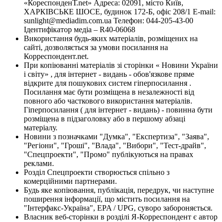
«КореспонденТ.net» Адреса: 02091, місто Київ,
ХАРКІВСЬКЕ ШОСЕ, будинок 172-Б, офіс 208/1 E-mail:
sunlight@mediadim.com.ua
Телефон: 044-205-43-00
Ідентифікатор медіа – R40-06068
Використання будь-яких матеріалів, розміщених на
сайті, дозволяється за умови посилання на
Корреспондент.net.
При копіюванні матеріалів зі сторінки « Новини України
і світу» , для інтернет - видань - обов'язкове пряме
відкрите для пошукових систем гіперпосилання .
Посилання має бути розміщена в незалежності від
повного або часткового використання матеріалів.
Гіперпосилання ( для інтернет - видань) - повинна бути
розміщена в підзаголовку або в першому абзаці
матеріалу.
Новини з позначками "Думка", "Експертиза", "Заява",
"Регіони", "Гроші", "Влада", "Вибори", "Тест-драйв",
"Спецпроекти", "Промо" публікуються на правах
реклами.
Розділ Спецпроекти створюється спільно з
комерційними партнерами.
Будь яке копіювання, публікація, передрук, чи наступне
поширення інформації, що містить посилання на
"Інтерфакс-Україна", EPA / UPG, суворо забороняється.
Власник веб-сторінки в розділі Я-Корреспондент є автор